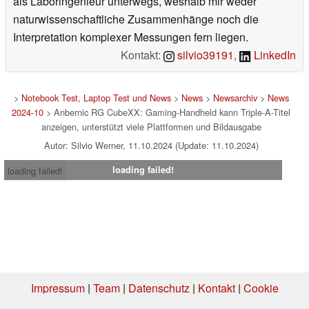
als Laboringenieur unterwegs, weshalb mir weder
naturwissenschaftliche Zusammenhänge noch die
Interpretation komplexer Messungen fern liegen.
Kontakt:
silvio39191
,
LinkedIn
>
Notebook Test, Laptop Test und News
>
News
>
Newsarchiv
>
News
2024-10
> Anbernic RG CubeXX: Gaming-Handheld kann Triple-A-Titel
anzeigen, unterstützt viele Plattformen und Bildausgabe
Autor: Silvio Werner, 11.10.2024 (Update: 11.10.2024)
loading failed!
loading failed!
Impressum
|
Team
|
Datenschutz
|
Kontakt
|
Cookie
Einstellungen
| 01.08.2026 09:08