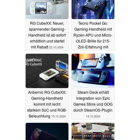
RG CubeXX: Neuer,
Tecno Pocket Go:
spannender Gaming-
Gaming-Handheld mit
Handheld ist ab sofort
Ryzen-APU und Micro-
erhältlich und startet
OLED-Brille für 215-
mit Rabatt
Zoll-Erfahrung mit
22.10.2024
Rabatt erhältlich
17.10.2024
Anbernic RG CubeXX:
Steam Deck erhält
Gaming-Handheld
Integration von Epic
kommt mit recht
Games Store und GOG
starkem SoC und RGB-
durch SteamOS-Plugin
Beleuchtung
15.10.2024
14.10.2024