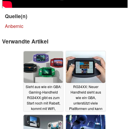
Quelle(n)
Anbernic
Verwandte Artikel
Sieht aus wie ein GBA:
RG34XX: Neuer
Gaming-Handheld
Handheld sieht aus
RG34XX gibt es zum
wie ein GBA,
Start noch mit Rabatt,
unterstützt viele
kommt mit WiFi,
Plattformen und kann
Bildausgabe und
Triple-A-Titel anzeigen
vielen Möglichkeiten
07.12.2024
16.12.2024