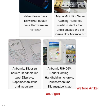
Valve Steam Deck:
Miyoo Mini Flip: Neuer
Entwickler deuten
Gaming-Handheld
neue Hardware an
startet in vier Farben
und sieht aus wie ein
13.10.2024
Game Boy Advance SP
13.10.2024
Anbernic: Bilder zu
Anbernic RG406V:
neuem Handheld mit
Neuer Gaming-
zwei Displays,
Handheld mit Android,
Klappmechanismus
Touchscreen und
und modularen
Bildausgabe ist ab
Weitere Artikel
Joysticks aufgetaucht
sofort erhältlich
anzeigen
07.10.2024
19.09.2024