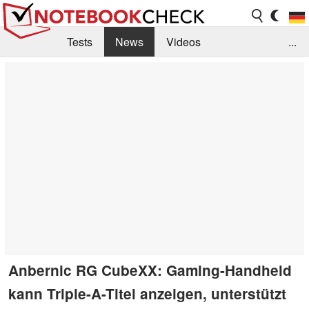
Tests
News
Videos
...
Benchmarks & Tech
Externe Tests
Kaufberatung
Deals
Suche
Jobs
Forum
Anbernic RG CubeXX: Gaming-Handheld
kann Triple-A-Titel anzeigen, unterstützt