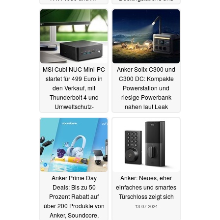
Features
mehr: Ugreen
17.07.2024
Angebote zum Prime
Day
17.07.2024
MSI Cubi NUC Mini-PC
Anker Solix C300 und
startet für 499 Euro in
C300 DC: Kompakte
den Verkauf, mit
Powerstation und
Thunderbolt 4 und
riesige Powerbank
Umweltschutz-
nahen laut Leak
Features
16.07.2024
15.07.2024
Anker Prime Day
Anker: Neues, eher
Deals: Bis zu 50
einfaches und smartes
Prozent Rabatt auf
Türschloss zeigt sich
über 200 Produkte von
13.07.2024
Anker, Soundcore,