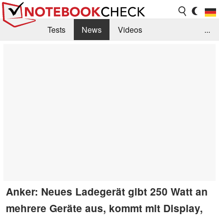
Tests
News
Videos
...
Benchmarks & Tech
Externe Tests
Kaufberatung
Deals
Suche
Jobs
Forum
Anker: Neues Ladegerät gibt 250 Watt an
mehrere Geräte aus, kommt mit Display,