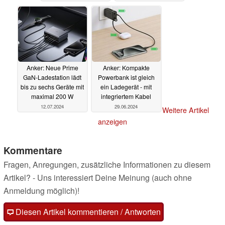
Solix, Eufy, Nebula und
Co
15.07.2024
Anker: Neue Prime
Anker: Kompakte
GaN-Ladestation lädt
Powerbank ist gleich
bis zu sechs Geräte mit
ein Ladegerät - mit
maximal 200 W
integriertem Kabel
12.07.2024
29.06.2024
Weitere Artikel
anzeigen
Kommentare
Fragen, Anregungen, zusätzliche Informationen zu diesem
Artikel? - Uns interessiert Deine Meinung (auch ohne
Anmeldung möglich)!
Diesen Artikel kommentieren / Antworten