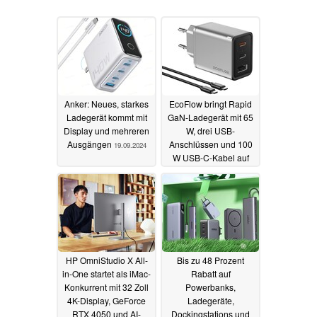
Anker: Neues, starkes
EcoFlow bringt Rapid
Ladegerät kommt mit
GaN-Ladegerät mit 65
Display und mehreren
W, drei USB-
Ausgängen
Anschlüssen und 100
19.09.2024
W USB-C-Kabel auf
den Markt
01.08.2024
HP OmniStudio X All-
Bis zu 48 Prozent
in-One startet als iMac-
Rabatt auf
Konkurrent mit 32 Zoll
Powerbanks,
4K-Display, GeForce
Ladegeräte,
RTX 4050 und AI-
Dockingstations und