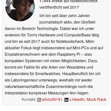
17844 Artikel auf Notebookcheck
veröffentlicht
seit 2017
Ich bin seit über zehn Jahren
journalistisch aktiv, den Großteil
davon im Bereich Technologie. Dabei war ich unter
anderem für Tom's Hardware und ComputerBase tätig
und bin es seit 2017 auch für Notebookcheck. Mein
aktueller Fokus liegt insbesondere auf Mini-PCs und auf
Einplatinenrechnern wie dem Raspberry Pi – also
kompakten Systemen mit vielen Möglichkeiten. Dazu
kommt ein Faible für alle Arten von Wearables und
insbesondere für Smartwatches. Hauptberuflich bin ich
als Laboringenieur unterwegs, weshalb mir weder
naturwissenschaftliche Zusammenhänge noch die
Interpretation komplexer Messungen fern liegen.
Kontakt:
silvio39191
,
LinkedIn
,
Muck Rack