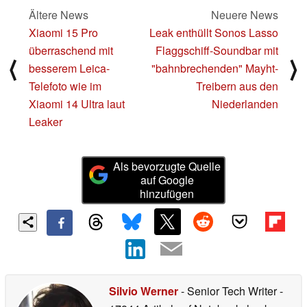
Ältere News
Neuere News
Xiaomi 15 Pro
Leak enthüllt Sonos Lasso
überraschend mit
Flaggschiff-Soundbar mit
⟨
⟩
besserem Leica-
"bahnbrechenden" Mayht-
Telefoto wie im
Treibern aus den
Xiaomi 14 Ultra laut
Niederlanden
Leaker
Als bevorzugte Quelle
auf Google
hinzufügen
Silvio Werner
- Senior Tech Writer
-