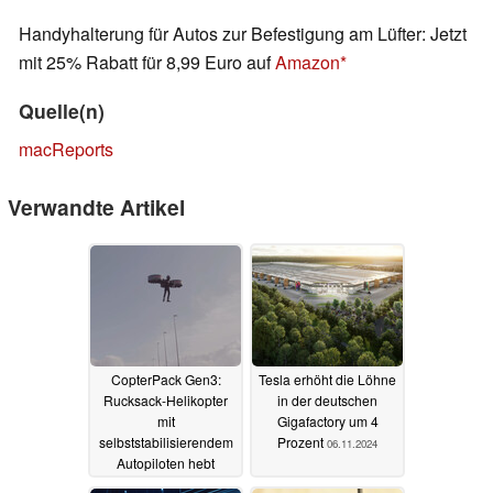
Handyhalterung für Autos zur Befestigung am Lüfter: Jetzt
mit 25% Rabatt für 8,99 Euro auf
Amazon
Quelle(n)
macReports
Verwandte Artikel
CopterPack Gen3:
Tesla erhöht die Löhne
Rucksack-Helikopter
in der deutschen
mit
Gigafactory um 4
selbststabilisierendem
Prozent
06.11.2024
Autopiloten hebt
erstmals ab
23.10.2025