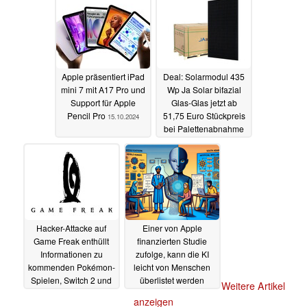
Apple präsentiert iPad
Deal: Solarmodul 435
mini 7 mit A17 Pro und
Wp Ja Solar bifazial
Support für Apple
Glas-Glas jetzt ab
Pencil Pro
51,75 Euro Stückpreis
15.10.2024
bei Palettenabnahme
15.10.2024
Hacker-Attacke auf
Einer von Apple
Game Freak enthüllt
finanzierten Studie
Informationen zu
zufolge, kann die KI
kommenden Pokémon-
leicht von Menschen
Spielen, Switch 2 und
überlistet werden
Weitere Artikel
mehr
14.10.2024
14.10.2024
anzeigen