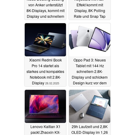
von Anker unterstützt
Effekt kommt mit
8K-Displays, kommt mit
Display, 8K Polling
Display und schnellem
Rate und Snap Tap
Ethernet
23.09.2025
21.08.2025
Xiaomi Redmi Book
Oppo Pad 3: Neues
Pro 14 startet als
Tablet mit 144 Hz
starkes und kompaktes
schnellem 2.8K-
Notebook mit 2.8K-
Display und schickem
Display
Design kurz vor dem
28.02.2025
Launch enthüllt
15.11.2024
Lenovo Kaitian X1
29h Laufzeit und 2,8K
packt Zhaoxin KX-
OLED-Display im 1,26