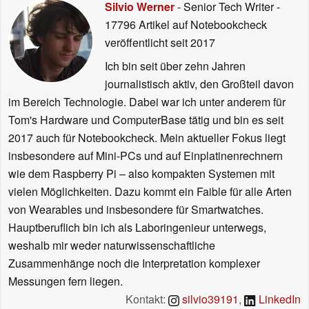
Silvio Werner
- Senior Tech Writer
-
17796 Artikel auf Notebookcheck
veröffentlicht
seit 2017
Ich bin seit über zehn Jahren
journalistisch aktiv, den Großteil davon
im Bereich Technologie. Dabei war ich unter anderem für
Tom's Hardware und ComputerBase tätig und bin es seit
2017 auch für Notebookcheck. Mein aktueller Fokus liegt
insbesondere auf Mini-PCs und auf Einplatinenrechnern
wie dem Raspberry Pi – also kompakten Systemen mit
vielen Möglichkeiten. Dazu kommt ein Faible für alle Arten
von Wearables und insbesondere für Smartwatches.
Hauptberuflich bin ich als Laboringenieur unterwegs,
weshalb mir weder naturwissenschaftliche
Zusammenhänge noch die Interpretation komplexer
Messungen fern liegen.
Kontakt:
silvio39191
,
LinkedIn