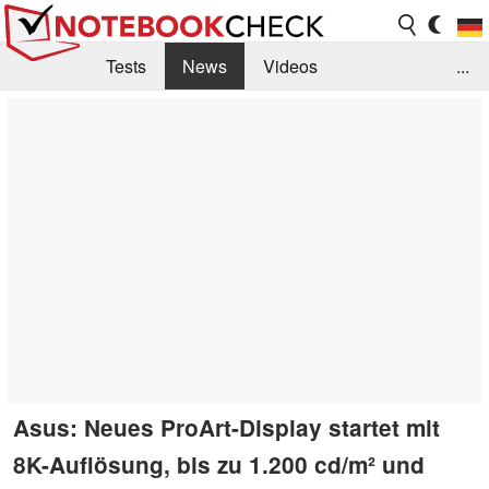
Tests
News
Videos
...
Benchmarks & Tech
Externe Tests
Kaufberatung
Deals
Suche
Jobs
Forum
Asus: Neues ProArt-Display startet mit
8K-Auflösung, bis zu 1.200 cd/m² und