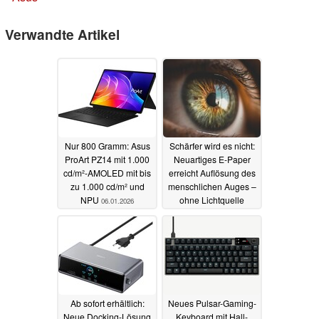
Verwandte Artikel
Nur 800 Gramm: Asus
Schärfer wird es nicht:
ProArt PZ14 mit 1.000
Neuartiges E-Paper
cd/m²-AMOLED mit bis
erreicht Auflösung des
zu 1.000 cd/m² und
menschlichen Auges –
NPU
ohne Lichtquelle
06.01.2026
03.11.2025
Ab sofort erhältlich:
Neues Pulsar-Gaming-
Neue Docking-Lösung
Keyboard mit Hall-