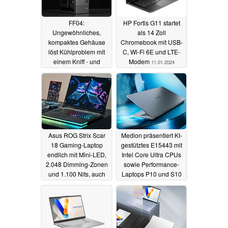
FF04:
HP Fortis G11 startet
Ungewöhnliches,
als 14 Zoll
kompaktes Gehäuse
Chromebook mit USB-
löst Kühlproblem mit
C, Wi-Fi 6E und LTE-
einem Kniff - und
Modem
11.01.2024
schafft neue Probleme
24.03.2024
Asus ROG Strix Scar
Medion präsentiert KI-
18 Gaming-Laptop
gestütztes E15443 mit
endlich mit Mini-LED,
Intel Core Ultra CPUs
2.048 Dimming-Zonen
sowie Performance-
und 1.100 Nits, auch
Laptops P10 und S10
bei Scar 16
10.01.2024
09.01.2024