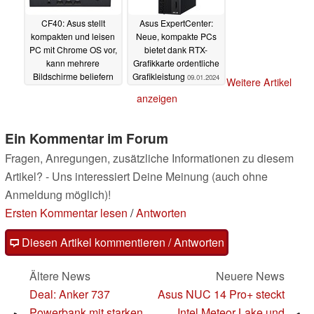
CF40: Asus stellt
Asus ExpertCenter:
kompakten und leisen
Neue, kompakte PCs
PC mit Chrome OS vor,
bietet dank RTX-
kann mehrere
Grafikkarte ordentliche
Bildschirme beliefern
Grafikleistung
09.01.2024
Weitere Artikel
09.01.2024
anzeigen
Ein Kommentar im Forum
Fragen, Anregungen, zusätzliche Informationen zu diesem
Artikel? - Uns interessiert Deine Meinung (auch ohne
Anmeldung möglich)!
Ersten Kommentar lesen
/
Antworten
Diesen Artikel kommentieren / Antworten
Ältere News
Neuere News
Deal: Anker 737
Asus NUC 14 Pro+ steckt
Powerbank mit starken
Intel Meteor Lake und