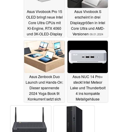
Asus Vivobook Pro 15
Asus Vivobook S
OLED bringt neue Intel
erscheint in drei
Core Ultra CPUs mit
Displaygrößen in Intel
KI-Engine, RTX 4060
Core Ultra und AMD-
und 3K-OLED-Display
Versionen
09.01.2024
09.01.2024
Asus Zenbook Duo
Asus NUC 14 Pro+
Launch und Hands-On:
steckt Intel Meteor
Dieser spannende
Lake und Thunderbolt
2024 Yoga Book 9i
4 ins kompakte
Konkurrent setzt sich
Metallgehäuse
positiv vom Lenovo-
09.01.2024
Vorbild ab
09.01.2024