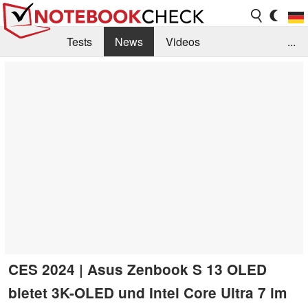
Tests
News
Videos
...
Benchmarks & Tech
Externe Tests
Kaufberatung
Deals
Suche
Jobs
Forum
CES 2024 | Asus Zenbook S 13 OLED
bietet 3K-OLED und Intel Core Ultra 7 im