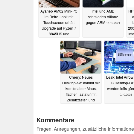
Ayaneo AM02 Mini-PC
Intel und AMD
HP:
im Retro-Look mit
schmieden Allianz
a
Touchscreen erhält
gegen ARM
15.10.2024
Upgrade auf Ryzen 7
200
8845HS und
Int
Preissenkung
22.10.2024
Cherry: Neues
Leak: Intel Arrow
Desktop-Set kommt mit
S Desktop-C
komfortabler Maus,
werden teils gün
flacher Tastatur mit
10.10.2024
Zusatztasten und
langer, drahtloser
Laufzeit
10.10.2024
Kommentare
Fragen, Anregungen, zusätzliche Informatione