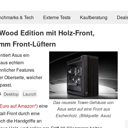
nchmarks & Tech
Externe Tests
Kaufberatung
Deal
Wood Edition mit Holz-Front,
 mm Front-Lüftern
ntiert Asus ein
 aus echtem
nlicher Features
er Oberseite, welcher
passt.
4
Desktop
Launch
Das neueste Tower-Gehäuse von
 Euro auf Amazon
) eine
Asus setzt auf eine Front aus
all-Front durch eine
Eschenholz. (Bildquelle: Asus)
ch die Handgriffe an