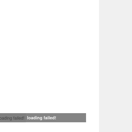
loading failed!
loading failed!