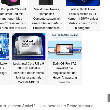
 Komplett-PCs sind
Minisforum: Neues,
Intel enthüllt Arrow
ufrüstbar und mit
kompaktes
Lake-S mit bis zu 24
brandneuen Ultra
Computersystem mit
Kernen, 165W weniger
er-Prozessoren von
einem Intel- und AMD-
Verbrauch und 17 °C
el erhältlich
Prozessor erhältlich,
niedrigeren
15.10.2024
unterstützt GPU
Temperaturen
10.10.2024
13.10.2024
 Lake-
Leak: Intel Core Ultra 9
Zorin OS Pro 17.2
PUs
285K ist selbst in
erweitert die
stiger
offiziellen Benchmarks
Möglichkeiten der
teils langsamer als
Hyper-Anpassung
Core i9-14900K
20.09.2024
08.10.2024
n zu diesem Artikel? - Uns interessiert Deine Meinung