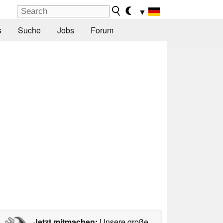
▼
s
Suche
Jobs
Forum
Jetzt mitmachen:
Unsere große