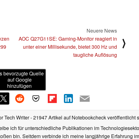
Neuere News
yzen
AOC Q27G11SE: Gaming-Monitor reagiert in
⟩
299
unter einer Millisekunde, bietet 300 Hz und
taugliche Auflösung
s bevorzugte Quelle
auf Google
hinzufügen
or Tech Writer
- 21947 Artikel auf Notebookcheck veröffentlicht
s
ibe ich für unterschiedliche Publikationen im Technologiesekt
oßen bin. Seitdem verbinde ich meine langjährige Erfahrung 