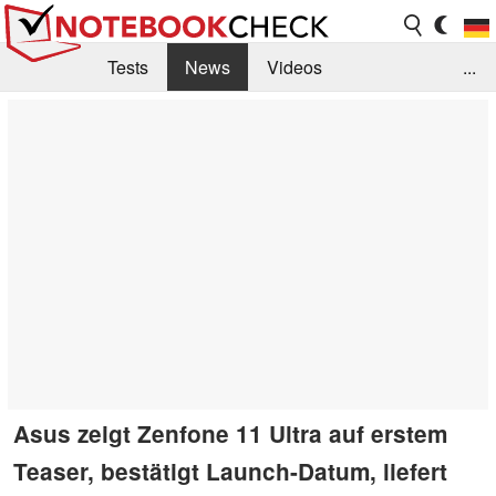
Tests
News
Videos
...
Benchmarks & Tech
Externe Tests
Kaufberatung
Deals
Suche
Jobs
Forum
Asus zeigt Zenfone 11 Ultra auf erstem
Teaser, bestätigt Launch-Datum, liefert