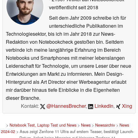
veröffentlicht
seit 2018
Seit dem Jahr 2009 schreibe ich für
unterschiedliche Publikationen im
Technologiesektor, bis ich im Jahr 2018 zur News-
Redaktion von Notebookcheck gestoßen bin. Seitdem
verbinde ich meine langjährige Erfahrung im Bereich
Notebooks und Smartphones mit meiner lebenslangen
Leidenschaft für Technologie, um unsere Leser über neue
Entwicklungen am Markt zu informieren. Mein Design-
Hintergrund als Art Director einer Werbeagentur erlaubt
mir darüber hinaus tiefe Einblicke in die Eigenheiten
dieser Branche.
Kontakt:
@HannesBrecher
,
LinkedIn
,
Xing
>
Notebook Test, Laptop Test und News
>
News
>
Newsarchiv
>
News
2024-02
> Asus zeigt Zenfone 11 Ultra auf erstem Teaser, bestätigt Launch-
Datum, liefert keine Hinweise auf kleineres Zenfone 11