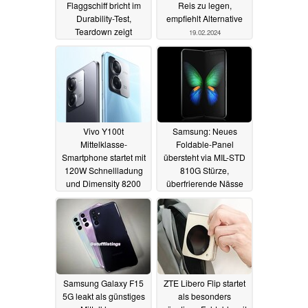
Flaggschiff bricht im
Reis zu legen,
Durability-Test,
empfiehlt Alternative
Teardown zeigt
19.02.2024
sekundäres Mini-LED-
Display
19.02.2024
Vivo Y100t
Samsung: Neues
Mittelklasse-
Foldable-Panel
Smartphone startet mit
übersteht via MIL-STD
120W Schnellladung
810G Stürze,
und Dimensity 8200
überfrierende Nässe
und
19.02.2024
Temperaturwechsel
19.02.2024
Samsung Galaxy F15
ZTE Libero Flip startet
5G leakt als günstiges
als besonders