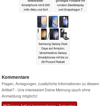
Mittelklasse-
günstiges Foldable mit
Smartphone mit 6.000
rundem Zweitdisplay
mAh Akku und fünf
und Snapdragon 7
Jahren Updates
Gen 1
19.02.2024
19.02.2024
Samsung Galaxy Deal
Days auf Amazon:
Verschiedene Galaxy
Smartphones mit bis zu
29 Prozent Rabatt
17.02.2024
Kommentare
Fragen, Anregungen, zusätzliche Informationen zu diesem
Artikel? - Uns interessiert Deine Meinung (auch ohne
Anmeldung möglich)!
Diesen Artikel kommentieren / Antworten