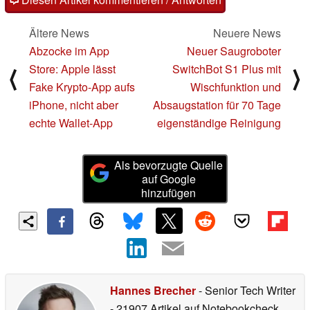
Ältere News
Neuere News
Abzocke im App
Neuer Saugroboter
Store: Apple lässt
SwitchBot S1 Plus mit
⟨
⟩
Fake Krypto-App aufs
Wischfunktion und
iPhone, nicht aber
Absaugstation für 70 Tage
echte Wallet-App
eigenständige Reinigung
Als bevorzugte Quelle
auf Google
hinzufügen
Hannes Brecher
- Senior Tech Writer
- 21907 Artikel auf Notebookcheck