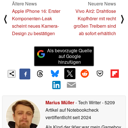
Ältere News
Neuere News
Apple iPhone 16: Erster
Vivo Air2: Drahtlose
⟨
⟩
Komponenten-Leak
Kopfhörer mit recht
scheint neues Kamera-
großen Treibern sind
Design zu bestätigen
ab sofort erhältlich
Als bevorzugte Quelle
auf Google
hinzufügen
Marius Müller
- Tech Writer
- 5209
Artikel auf Notebookcheck
veröffentlicht
seit 2024
Als Kind der 90er war mein Gameboy