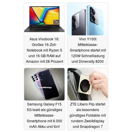
Prozessor
sekundäres Mini-LED-
20.02.2024
Display
19.02.2024
Asus Vivobook 16:
Vivo Y100t
Großes 16-Zoll-
Mittelklasse-
Notebook mit Ryzen 5
Smartphone startet mit
und 16 GB RAM auf
120W Schnellladung
Amazon mit 28 Prozent
und Dimensity 8200
Rabatt zu haben
19.02.2024
19.02.2024
Samsung Galaxy F15
ZTE Libero Flip startet
5G leakt als günstiges
als besonders
Mittelklasse-
günstiges Foldable mit
Smartphone mit 6.000
rundem Zweitdisplay
mAh Akku und fünf
und Snapdragon 7
Jahren Updates
Gen 1