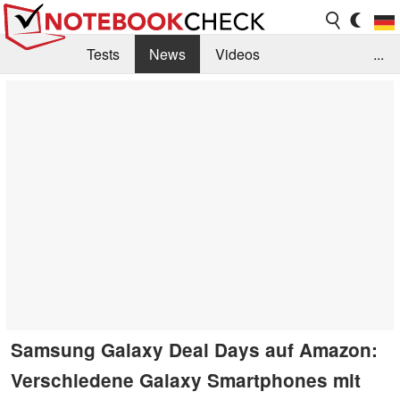
Tests
News
Videos
...
Benchmarks & Tech
Externe Tests
Kaufberatung
Deals
Suche
Jobs
Forum
Samsung Galaxy Deal Days auf Amazon:
Verschiedene Galaxy Smartphones mit