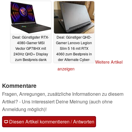
19.02.2024
19.02.2024
Deal: Günstigster RTX-
Deal: Günstiger QHD-
4080-Gamer MSI
Gamer Lenovo Legion
Vector GP78HX mit
Slim 5 16 mit RTX
240Hz QHD+ Display
4060 zum Bestpreis in
zum Bestpreis dank
der Alternate Cyber-
Weitere Artikel
Gutscheincode
Week
16.02.2024
anzeigen
17.02.2024
Kommentare
Fragen, Anregungen, zusätzliche Informationen zu diesem
Artikel? - Uns interessiert Deine Meinung (auch ohne
Anmeldung möglich)!
Diesen Artikel kommentieren / Antworten