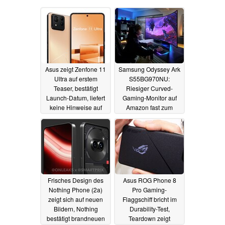
Asus zeigt Zenfone 11
Samsung Odyssey Ark
Ultra auf erstem
S55BG970NU:
Teaser, bestätigt
Riesiger Curved-
Launch-Datum, liefert
Gaming-Monitor auf
keine Hinweise auf
Amazon fast zum
kleineres Zenfone 11
halben Preis
20.02.2024
20.02.2024
Frisches Design des
Asus ROG Phone 8
Nothing Phone (2a)
Pro Gaming-
zeigt sich auf neuen
Flaggschiff bricht im
Bildern, Nothing
Durability-Test,
bestätigt brandneuen
Teardown zeigt