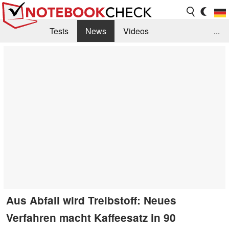
Tests
News
Videos
...
Benchmarks & Tech
Externe Tests
Kaufberatung
Deals
Suche
Jobs
Forum
Aus Abfall wird Treibstoff: Neues
Verfahren macht Kaffeesatz in 90