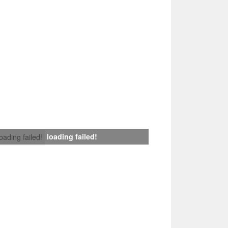
loading failed!
loading failed!