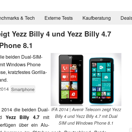
nchmarks & Tech
Externe Tests
Kaufberatung
Deal
igt Yezz Billy 4 und Yezz Billy 4.7
Phone 8.1
die beiden Dual-SIM-
7 mit Windows Phone
e, kratzfestes Gorilla-
and.
2014
Smartphone
A 2014 die beiden Dual-
IFA 2014 | Avenir Telecom zeigt Yezz
Billy 4 und Yezz Billy 4.7 mit Dual
nd
Yezz Billy 4.7
mit
SIM und Windows Phone 8.1
erfügen über ein Alu-