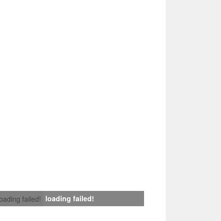
loading failed!
loading failed!