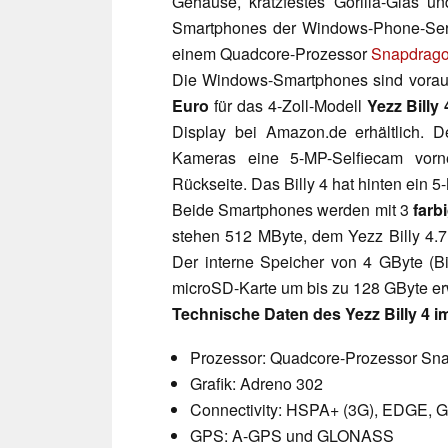
Gehäuse, kratzfestes Gorilla-Glas 
Smartphones der Windows-Phone-Seri
einem Quadcore-Prozessor
Snapdrag
Die Windows-Smartphones sind vorau
Euro
für das 4-Zoll-Modell
Yezz Billy 
Display bei Amazon.de erhältlich. D
Kameras eine 5-MP-Selfiecam vo
Rückseite. Das Billy 4 hat hinten ein
Beide Smartphones werden mit 3
farb
stehen 512 MByte, dem Yezz Billy 4.
Der interne Speicher von 4 GByte (Bill
microSD-Karte um bis zu 128 GByte er
Technische Daten des Yezz Billy 4 im 
Prozessor: Quadcore-Prozessor Sna
Grafik: Adreno 302
Connectivity: HSPA+ (3G), EDGE, G
GPS: A-GPS und GLONASS