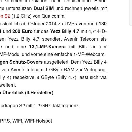
und kommen im Oktober nach Deutschland. Beide
e unterstützen
Dual SIM
und rechnen jeweils mit
on S2
(1,2 GHz) von Qualcomm.
ssichtlich ab Oktober 2014 zu UVPs von rund
130
4
und
200 Euro
für das
Yezz Billy 4.7
mit 4,7"-HD-
em Yezz Billy 4.7 spendiert Avenir Telecom als
rne und eine
13,1-MP-Kamera
mit Blitz an der
 5-MP-Modul und vorne eine einfache 1-MP-Webcam.
igen Schutz-Covers
ausgeliefert. Dem Yezz Billy 4
7 von Avenir Telecom 1 GByte RAM zur Verfügung.
y 4) respektive 8 GByte (Billy 4.7) lässt sich via
weitern.
Überblick (lt.Hersteller)
pdragon S2 mit 1,2 GHz Taktfrequenz
PRS, WiFi, WiFi-Hotspot