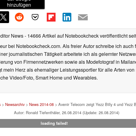
hinzufügen
Editor News
- 14666 Artikel auf Notebookcheck veröffentlicht
sei
eur bei Notebookcheck.com. Als freier Autor schreibe ich auch 
ner journalistischen Tätigkeit arbeitete ich als gelernter Netzw
ierung von Firmennetzwerken sowie als Modefotograf in Mailan
 mein Herz als ehemaliger Leistungssportler für alle Arten von
reiche Video/Foto, Smart Home und Wearables.
s
>
Newsarchiv
>
News 2014-08
> Avenir Telecom zeigt Yezz Billy 4 und Yezz 
Autor: Ronald Tiefenthäler, 26.08.2014 (Update: 26.08.2014)
loading failed!