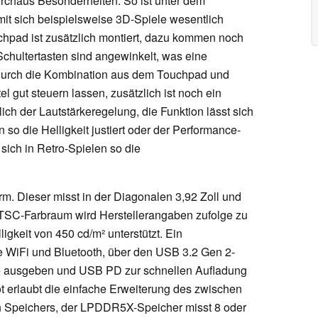
rchaus Besonderheiten: So ist unter dem
mit sich beispielsweise 3D-Spiele wesentlich
uchpad ist zusätzlich montiert, dazu kommen noch
Schultertasten sind angewinkelt, was eine
 Durch die Kombination aus dem Touchpad und
el gut steuern lassen, zusätzlich ist noch ein
lich der Lautstärkeregelung, die Funktion lässt sich
so die Helligkeit justiert oder der Performance-
 sich in Retro-Spielen so die
m. Dieser misst in der Diagonalen 3,92 Zoll und
r NTSC-Farbraum wird Herstellerangaben zufolge zu
gkeit von 450 cd/m² unterstützt. Ein
ie WiFi und Bluetooth, über den USB 3.2 Gen 2-
te ausgeben und USB PD zur schnellen Aufladung
ot erlaubt die einfache Erweiterung des zwischen
n Speichers, der LPDDR5X-Speicher misst 8 oder