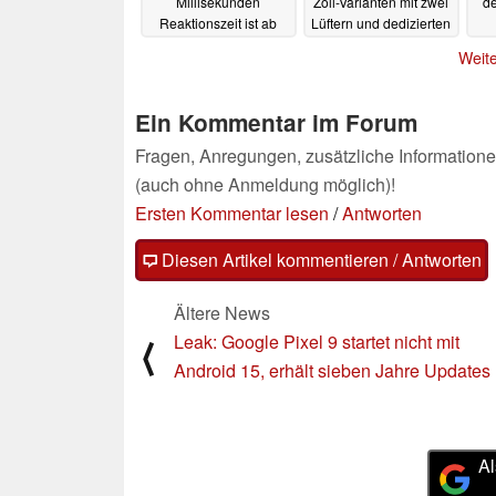
Millisekunden
Zoll-Varianten mit zwei
d
Reaktionszeit ist ab
Lüftern und dedizierten
sofort erhältlich
HDMI-Anschlüssen
Weite
erscheinen
08.08.2024
05.08.2024
Ein Kommentar im Forum
Fragen, Anregungen, zusätzliche Informatione
(auch ohne Anmeldung möglich)!
Ersten Kommentar lesen
/
Antworten
Diesen Artikel kommentieren / Antworten
Ältere News
Leak: Google Pixel 9 startet nicht mit
⟨
Android 15, erhält sieben Jahre Updates
Al