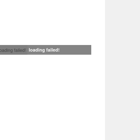
loading failed!
loading failed!