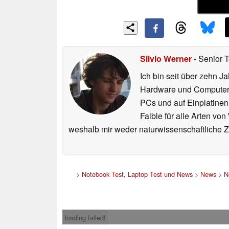
Silvio Werner
- Senior 
Ich bin seit über zehn J
Hardware und ComputerBa
PCs und auf Einplatinen
Faible für alle Arten vo
weshalb mir weder naturwissenschaftliche 
>
Notebook Test, Laptop Test und News
>
News
>
N
loading failed!