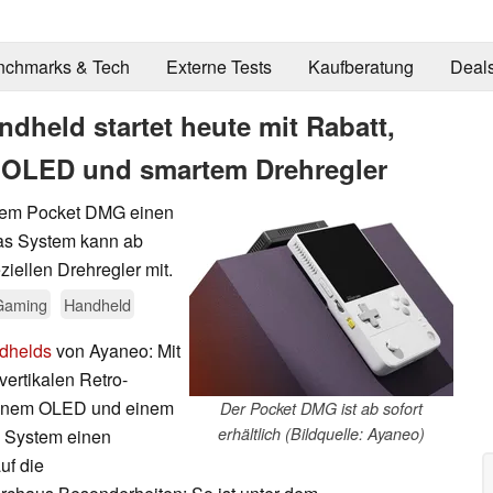
nchmarks & Tech
Externe Tests
Kaufberatung
Deal
dheld startet heute mit Rabatt,
OLED und smartem Drehregler
 dem Pocket DMG einen
as System kann ab
ziellen Drehregler mit.
Gaming
Handheld
dhelds
von Ayaneo: Mit
ertikalen Retro-
 einem OLED und einem
Der Pocket DMG ist ab sofort
erhältlich (Bildquelle: Ayaneo)
s System einen
uf die