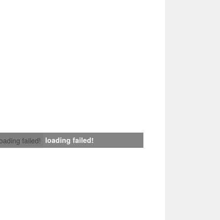
loading failed!
loading failed!