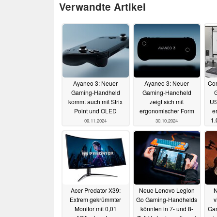
Verwandte Artikel
Ayaneo 3: Neuer
Ayaneo 3: Neuer
Cor
Gaming-Handheld
Gaming-Handheld
kommt auch mit Strix
zeigt sich mit
US
Point und OLED
ergonomischer Form
er
1.
09.11.2024
30.10.2024
Acer Predator X39:
Neue Lenovo Legion
N
Extrem gekrümmter
Go Gaming-Handhelds
v
Monitor mit 0,01
könnten in 7- und 8-
Ga