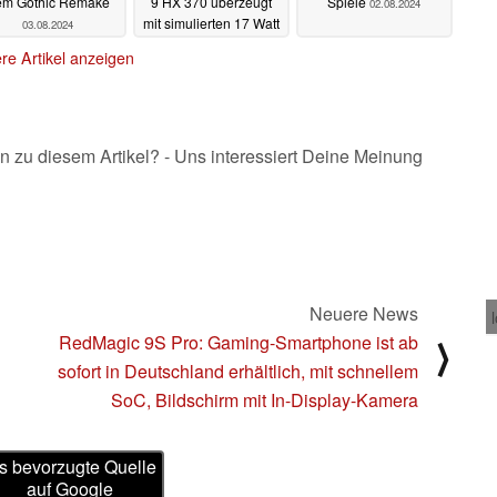
em Gothic Remake
9 HX 370 überzeugt
Spiele
02.08.2024
mit simulierten 17 Watt
03.08.2024
beim Spielen
03.08.2024
re Artikel anzeigen
n zu diesem Artikel? - Uns interessiert Deine Meinung
Neuere News
RedMagic 9S Pro: Gaming-Smartphone ist ab
⟩
sofort in Deutschland erhältlich, mit schnellem
SoC, Bildschirm mit In-Display-Kamera
s bevorzugte Quelle
auf Google