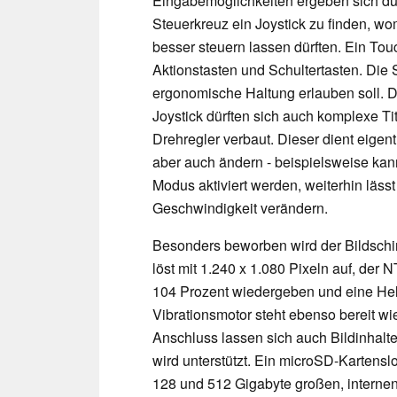
Eingabemöglichkeiten ergeben sich du
Steuerkreuz ein Joystick zu finden, wo
besser steuern lassen dürften. Ein To
Aktionstasten und Schultertasten. Die 
ergonomische Haltung erlauben soll.
Joystick dürften sich auch komplexe Tit
Drehregler verbaut. Dieser dient eigent
aber auch ändern - beispielsweise kann 
Modus aktiviert werden, weiterhin lässt
Geschwindigkeit verändern.
Besonders beworben wird der Bildschir
löst mit 1.240 x 1.080 Pixeln auf, de
104 Prozent wiedergeben und eine Helli
Vibrationsmotor steht ebenso bereit w
Anschluss lassen sich auch Bildinhal
wird unterstützt. Ein microSD-Kartensl
128 und 512 Gigabyte großen, interne