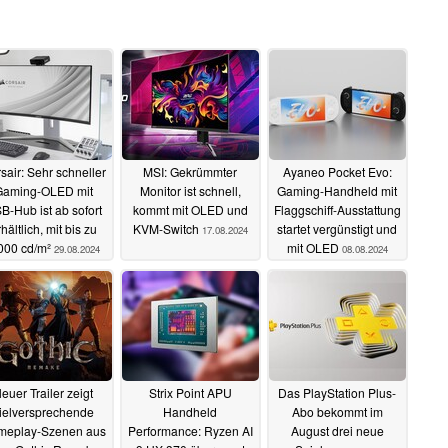
sair: Sehr schneller
MSI: Gekrümmter
Ayaneo Pocket Evo:
Gaming-OLED mit
Monitor ist schnell,
Gaming-Handheld mit
B-Hub ist ab sofort
kommt mit OLED und
Flaggschiff-Ausstattung
hältlich, mit bis zu
KVM-Switch
startet vergünstigt und
17.08.2024
000 cd/m²
mit OLED
29.08.2024
08.08.2024
euer Trailer zeigt
Strix Point APU
Das PlayStation Plus-
ielversprechende
Handheld
Abo bekommt im
meplay-Szenen aus
Performance: Ryzen AI
August drei neue