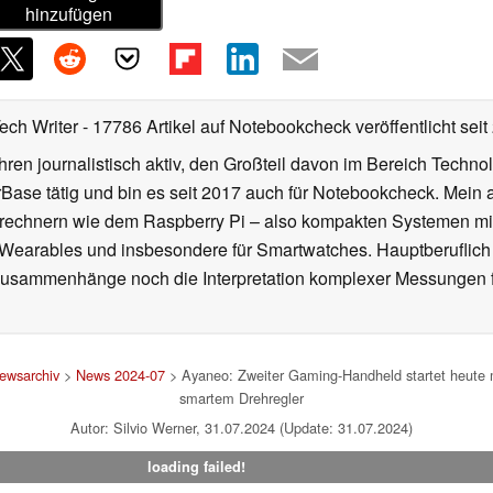
hinzufügen
Tech Writer
- 17786 Artikel auf Notebookcheck veröffentlicht
seit
ahren journalistisch aktiv, den Großteil davon im Bereich Techn
se tätig und bin es seit 2017 auch für Notebookcheck. Mein ak
rechnern wie dem Raspberry Pi – also kompakten Systemen mit
n Wearables und insbesondere für Smartwatches. Hauptberuflich
Zusammenhänge noch die Interpretation komplexer Messungen f
ewsarchiv
>
News 2024-07
> Ayaneo: Zweiter Gaming-Handheld startet heut
smartem Drehregler
Autor: Silvio Werner, 31.07.2024 (Update: 31.07.2024)
loading failed!