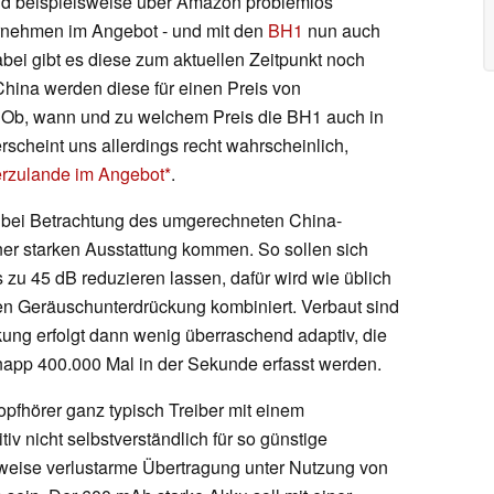
d beispielsweise über Amazon problemlos
ernehmen im Angebot - und mit den
BH1
nun auch
bei gibt es diese zum aktuellen Zeitpunkt noch
n China werden diese für einen Preis von
 Ob, wann und zu welchem Preis die BH1 auch in
rscheint uns allerdings recht wahrscheinlich,
erzulande im Angebot
.
 bei Betrachtung des umgerechneten China-
iner starken Ausstattung kommen. So sollen sich
u 45 dB reduzieren lassen, dafür wird wie üblich
en Geräuschunterdrückung kombiniert. Verbaut sind
kung erfolgt dann wenig überraschend adaptiv, die
app 400.000 Mal in der Sekunde erfasst werden.
opfhörer ganz typisch Treiber mit einem
iv nicht selbstverständlich für so günstige
sweise verlustarme Übertragung unter Nutzung von