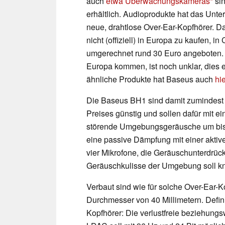
auch
etwa Überwachungskameras
sin
erhältlich. Audioprodukte hat das Unt
neue, drahtlose Over-Ear-Kopfhörer. Da
nicht (offiziell) in Europa zu kaufen, i
umgerechnet rund 30 Euro angeboten.
Europa kommen, ist noch unklar, dies e
ähnliche Produkte hat Baseus auch
hi
Die Baseus BH1 sind damit zumindest
Preises günstig und sollen dafür mit e
störende Umgebungsgeräusche um bis z
eine passive Dämpfung mit einer aktiv
vier Mikrofone, die Geräuschunterdrüc
Geräuschkulisse der Umgebung soll kn
Verbaut sind wie für solche Over-Ear-K
Durchmesser von 40 Millimetern. Definit
Kopfhörer: Die verlustfreie beziehung