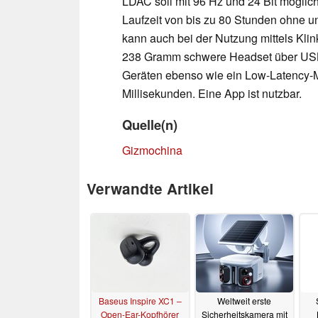
LDAC soll mit 96 Hz und 24 Bit möglich
Laufzeit von bis zu 80 Stunden ohne
kann auch bei der Nutzung mittels Klin
238 Gramm schwere Headset über USB T
Geräten ebenso wie ein Low-Latency-M
Millisekunden. Eine App ist nutzbar.
Quelle(n)
Gizmochina
Verwandte Artikel
Baseus Inspire XC1 –
Weltweit erste
Open-Ear-Kopfhörer
Sicherheitskamera mit