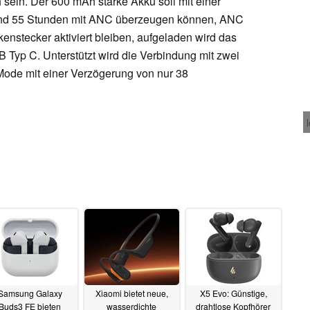
 sein. Der 600 mAh starke Akku soll mit einer
 und 55 Stunden mit ANC überzeugen können, ANC
kenstecker aktiviert bleiben, aufgeladen wird das
yp C. Unterstützt wird die Verbindung mit zwei
ode mit einer Verzögerung von nur 38
Samsung Galaxy
Xiaomi bietet neue,
X5 Evo: Günstige,
Buds3 FE bieten
wasserdichte
drahtlose Kopfhörer