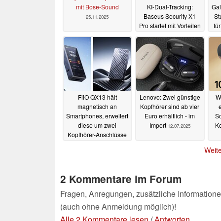
mit Bose-Sound
KI-Dual-Tracking:
Gal
Baseus Security X1
St
25.11.2025
Pro startet mit Vorteilen
fü
15.09.2025
FiiO QX13 hält
Lenovo: Zwei günstige
W
magnetisch an
Kopfhörer sind ab vier
e
Smartphones, erweitert
Euro erhältlich - im
So
diese um zwei
Import
K
12.07.2025
Kopfhörer-Anschlüsse
und 900 mW Verstärker
Weite
17.07.2025
2 Kommentare im Forum
Fragen, Anregungen, zusätzliche Informatione
(auch ohne Anmeldung möglich)!
Alle 2 Kommentare lesen
/
Antworten