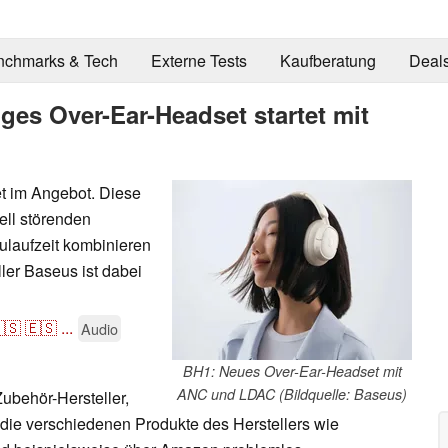
nchmarks & Tech
Externe Tests
Kaufberatung
Deal
ges Over-Ear-Headset startet mit
t im Angebot. Diese
ell störenden
laufzeit kombinieren
ller Baseus ist dabei
🇸
🇪🇸
...
Audio
BH1: Neues Over-Ear-Headset mit
ANC und LDAC (Bildquelle: Baseus)
 Zubehör-Hersteller,
- die verschiedenen Produkte des Herstellers wie