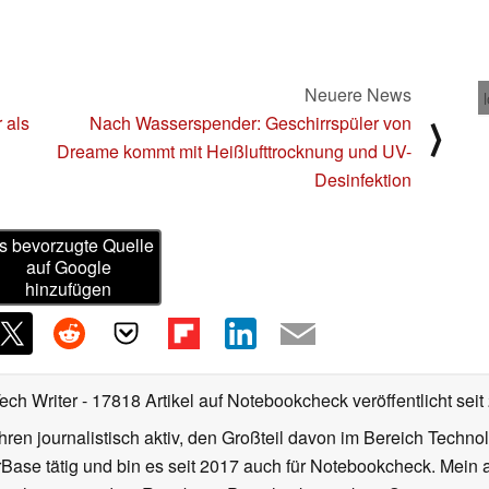
Neuere News
 als
Nach Wasserspender: Geschirrspüler von
⟩
Dreame kommt mit Heißlufttrocknung und UV-
Desinfektion
s bevorzugte Quelle
auf Google
hinzufügen
Tech Writer
- 17818 Artikel auf Notebookcheck veröffentlicht
seit
ahren journalistisch aktiv, den Großteil davon im Bereich Techn
se tätig und bin es seit 2017 auch für Notebookcheck. Mein ak