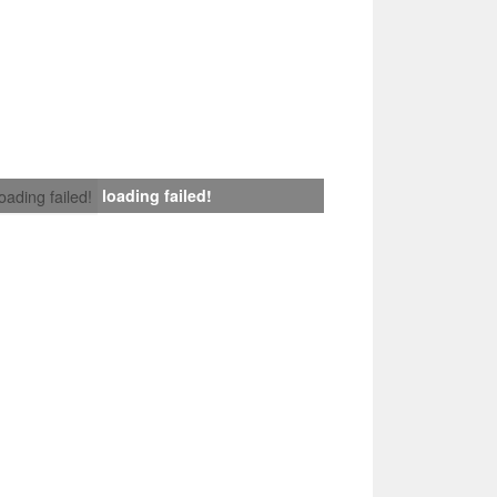
loading failed!
loading failed!