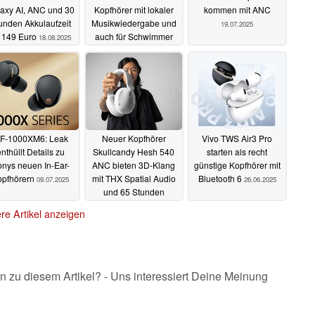
axy AI, ANC und 30
Kopfhörer mit lokaler
kommen mit ANC
unden Akkulaufzeit
Musikwiedergabe und
19.07.2025
r 149 Euro
auch für Schwimmer
18.08.2025
an
20.07.2025
F-1000XM6: Leak
Neuer Kopfhörer
Vivo TWS Air3 Pro
nthüllt Details zu
Skullcandy Hesh 540
starten als recht
nys neuen In-Ear-
ANC bieten 3D-Klang
günstige Kopfhörer mit
opfhörern
mit THX Spatial Audio
Bluetooth 6
09.07.2025
26.06.2025
und 65 Stunden
Akkulaufzeit
07.07.2025
re Artikel anzeigen
n zu diesem Artikel? - Uns interessiert Deine Meinung