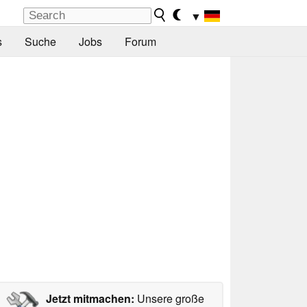
▼
s
Suche
Jobs
Forum
Jetzt mitmachen:
Unsere große