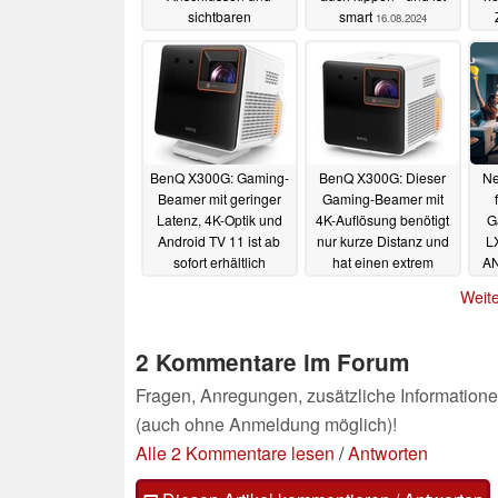
sichtbaren
smart
16.08.2024
Lautsprechern
16.12.2024
BenQ X300G: Gaming-
BenQ X300G: Dieser
Ne
Beamer mit geringer
Gaming-Beamer mit
Latenz, 4K-Optik und
4K-Auflösung benötigt
G
Android TV 11 ist ab
nur kurze Distanz und
L
sofort erhältlich
hat einen extrem
AN
geringen Input-Lag
un
18.02.2024
Weite
28.01.2024
2 Kommentare im Forum
Fragen, Anregungen, zusätzliche Informatione
(auch ohne Anmeldung möglich)!
Alle 2 Kommentare lesen
/
Antworten