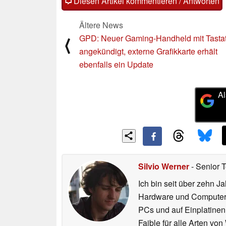
Diesen Artikel kommentieren / Antworten
Ältere News
GPD: Neuer Gaming-Handheld mit Tasta
⟨
angekündigt, externe Grafikkarte erhält
ebenfalls ein Update
Al
Silvio Werner
- Senior 
Ich bin seit über zehn J
Hardware und ComputerBa
PCs und auf Einplatinen
Faible für alle Arten vo