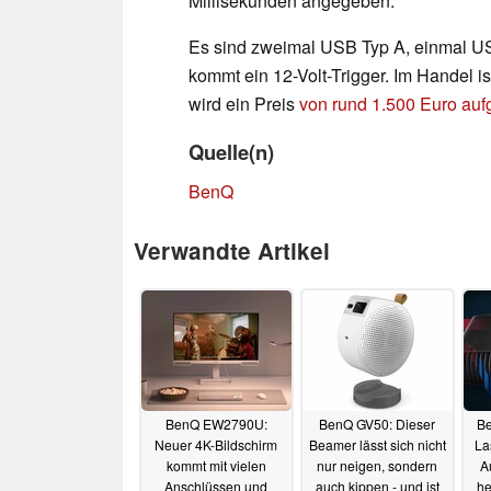
Millisekunden angegeben.
Es sind zweimal USB Typ A, einmal U
kommt ein 12-Volt-Trigger. Im Handel
wird ein Preis
von rund 1.500 Euro auf
Quelle(n)
BenQ
Verwandte Artikel
BenQ EW2790U:
BenQ GV50: Dieser
Be
Neuer 4K-Bildschirm
Beamer lässt sich nicht
La
kommt mit vielen
nur neigen, sondern
A
Anschlüssen und
auch kippen - und ist
he