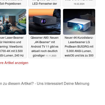
Zoll-Projektionen
LED-Fernseher der
19.02.2024
Welt"
16.03.2024
19.02.2024
uer Laser-Beamer
Qbeamer A80: Neuen
Neuer 4K-Kurzdistanz-
für Heimkino und
„4K-Beamer“ mit
Laserbeamer LG
aming: ViewSonic
Android TV 11 gibt es
ProBeam BU53RG mit
X700-4K mit 3.500
aktuell noch deutlich
5.000 ANSI-Lumen,
SI-Lumen, 240 Hz
günstiger
webOS und bis zu 300
11.11.2023
d HDR vorgestellt
Zoll erhältlich
09.11.2023
re Artikel anzeigen
15.11.2023
n zu diesem Artikel? - Uns interessiert Deine Meinung