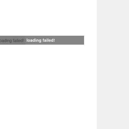
loading failed!
loading failed!