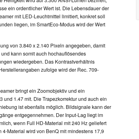
 Helligkeit wird auf 3.300 ANSI-Lumen beziffert,
sse ein ordentlicher Wert ist. Die Lebensdauer der
eamer mit LED-Leuchtmittel limitiert, konkret soll
unden liegen, im SmartEco-Modus wird der Wert
ösung von 3.840 x 2.140 Pixeln angegeben, damit
d und kann somit auch hochauflösendes
ungen wiedergeben. Das Kontrastverhältnis
erstellerangaben zufolge wird der Rec. 709-
Beamer bringt ein Zoomobjektiv und ein
3 und 1.47 mit. Die Trapezkorrektur und auch ein
chiebung ist ebenfalls möglich. Bildsignale kann der
gänge entgegennehmen. Der Input-Lag liegt im
mlich, wenn Full HD-Material mit 240 Hz geliefert
on 4-Material wird von BenQ mit mindestens 17,9