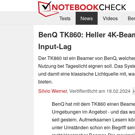
Tests
News
Videos
Be
BenQ TK860: Heller 4K-Beam
Input-Lag
Der TK860 ist ein Beamer von BenQ, welcher 
Nutzung bei Tageslicht eignen soll. Das Sys
und damit eine klassische Lichtquelle mit, wa
bieten.
Silvio Werner
,
Veröffentlicht am
18.02.2024
BenQ hat mit dem TK860 einen Beamer 
Umgebungen im Angebot - und das woh
seit gestern. Aufmerksamen Lesern kö
unter Umständen schon ein Begriff sein