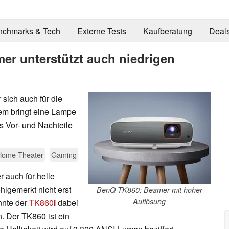
nchmarks & Tech
Externe Tests
Kaufberatung
Deal
er unterstützt auch niedrigen
sich auch für die
tem bringt eine Lampe
s Vor- und Nachteile
Home Theater
Gaming
auch für helle
lgemerkt nicht erst
BenQ TK860: Beamer mit hoher
Auflösung
nnte der
TK860
i
dabei
. Der TK860 ist ein