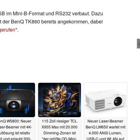
SB im Mini-B-Format und RS232 verbaut. Dazu
 ist der BenQ TK860 bereits angekommen, dabei
gerufen
.
nQ W5800: Neuer
115 Zoll riesiger TCL
Neuer Laser-Beamer
ser-Beamer mit 4K-
X955 Max mit 20.000
BenQ LW650 wartet mit
uflösung ist relativ
Dimming-Zonen ist
4.000 ANSI Lumen,
ll und erlaubt 300-
"der größte QD-Mini-
USB-C und WLAN auf