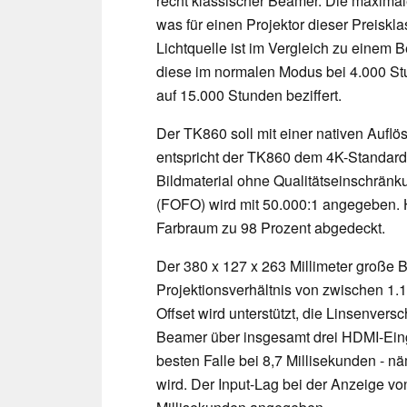
recht klassischer Beamer. Die maximale
was für einen Projektor dieser Preiskla
Lichtquelle ist im Vergleich zu einem B
diese im normalen Modus bei 4.000 St
auf 15.000 Stunden beziffert.
Der TK860 soll mit einer nativen Aufl
entspricht der TK860 dem 4K-Standar
Bildmaterial ohne Qualitätseinschränk
(FOFO) wird mit 50.000:1 angegeben. H
Farbraum zu 98 Prozent abgedeckt.
Der 380 x 127 x 263 Millimeter große 
Projektionsverhältnis von zwischen 1.1
Offset wird unterstützt, die Linsenvers
Beamer über insgesamt drei HDMI-Ein
besten Falle bei 8,7 Millisekunden - nä
wird. Der Input-Lag bei der Anzeige v