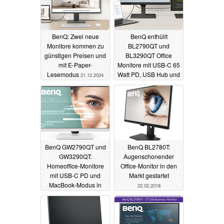
BenQ: Zwei neue
BenQ enthüllt
Monitore kommen zu
BL2790QT und
günstigen Preisen und
BL3290QT Office
mit E-Paper-
Monitore mit USB-C 65
Lesemodus
Watt PD, USB Hub und
21.12.2024
Daisy Chaining
19.08.2023
BenQ GW2790QT und
BenQ BL2780T:
GW3290QT:
Augenschonender
Homeoffice-Monitore
Office-Monitor in den
mit USB-C PD und
Markt gestartet
MacBook-Modus in
22.02.2018
Weiß
09.05.2023