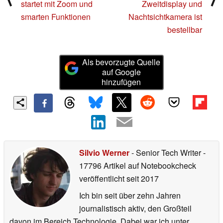
startet mit Zoom und
Zweitdisplay und
smarten Funktionen
Nachtsichtkamera ist
bestellbar
Als bevorzugte Quelle
auf Google
hinzufügen
Silvio Werner
- Senior Tech Writer
-
17796 Artikel auf Notebookcheck
veröffentlicht
seit 2017
Ich bin seit über zehn Jahren
journalistisch aktiv, den Großteil
davon im Bereich Technologie. Dabei war ich unter