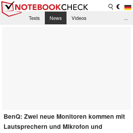
Tests
News
Videos
...
Benchmarks & Tech
Externe Tests
Kaufberatung
Deals
Suche
Jobs
Forum
BenQ: Zwei neue Monitoren kommen mit
Lautsprechern und Mikrofon und