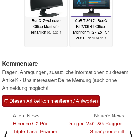
BenQ: Zwei neue
CeBIT 2017 | BenQ
Office-Monitore
BL2706HT: Office-
erhältlich
Monitor mit 27 Zoll für
09.12.2017
260 Euro
21.03.2017
Kommentare
Fragen, Anregungen, zusätzliche Informationen zu diesem
Artikel? - Uns interessiert Deine Meinung (auch ohne
Anmeldung möglich)!
Diesen Artikel kommentieren / Antworten
Ältere News
Neuere News
Hisense C2 Pro:
Doogee V40: 5G-Rugged-
Triple-Laser-Beamer
Smartphone mit
⟨
⟩