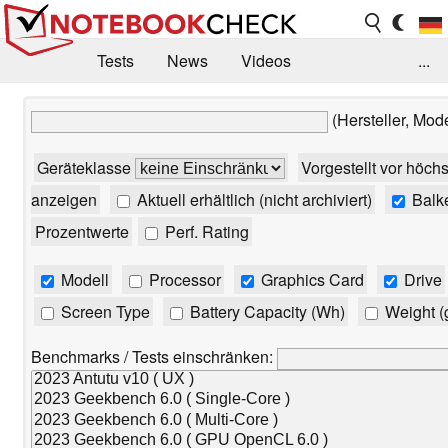
Tests
News
Videos
...
Benchmarks & Tech
Externe Tests
(Hersteller, Mod
Kaufberatung
Deals
Suche
Jobs
Geräteklasse
Vorgestellt vor höch
Forum
anzeigen
Aktuell erhältlich (nicht archiviert)
Balk
Prozentwerte
Perf. Rating
Modell
Processor
Graphics Card
Drive
Screen Type
Battery Capacity (Wh)
Weight (
Benchmarks / Tests einschränken: