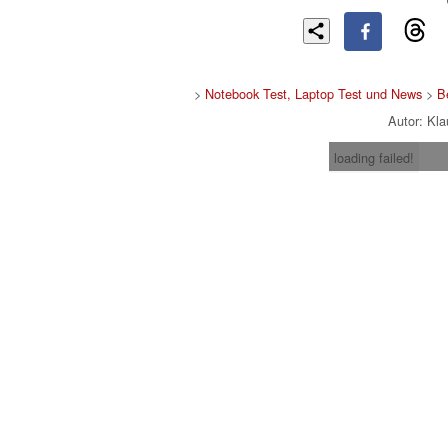
>
Notebook Test, Laptop Test und News
>
B
Autor: Kl
loading failed!