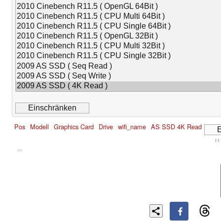
Pos
Modell
Graphics Card
Drive
wifi_name
AS SSD 4K Read
(-)
Cns