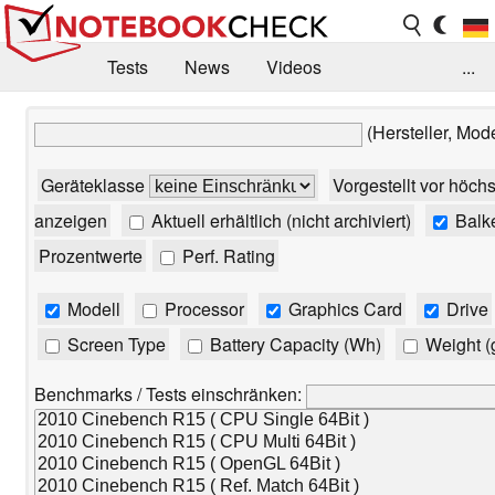
Tests
News
Videos
...
Benchmarks & Tech
Externe Tests
(Hersteller, Mod
Kaufberatung
Deals
Suche
Jobs
Geräteklasse
Vorgestellt vor höch
Forum
anzeigen
Aktuell erhältlich (nicht archiviert)
Balk
Prozentwerte
Perf. Rating
Modell
Processor
Graphics Card
Drive
Screen Type
Battery Capacity (Wh)
Weight (
Benchmarks / Tests einschränken: