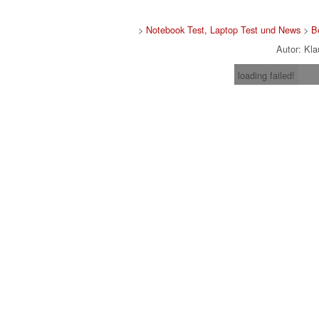
>
Notebook Test, Laptop Test und News
>
B
Autor: Kl
loading failed!