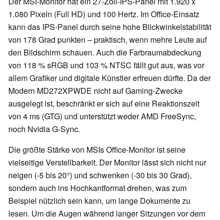
Der MSI-Monitor hat ein 27-Zoll-IPS-Panel mit 1.920 x
1.080 Pixeln (Full HD) und 100 Hertz. Im Office-Einsatz
kann das IPS-Panel durch seine hohe Blickwinkelstabilität
von 178 Grad punkten – praktisch, wenn mehre Leute auf
den Bildschirm schauen. Auch die Farbraumabdeckung
von 118 % sRGB und 103 % NTSC fällt gut aus, was vor
allem Grafiker und digitale Künstler erfreuen dürfte. Da der
Modern MD272XPWDE nicht auf Gaming-Zwecke
ausgelegt ist, beschränkt er sich auf eine Reaktionszeit
von 4 ms (GTG) und unterstützt weder AMD FreeSync,
noch Nvidia G-Sync.
Die größte Stärke von MSIs Office-Monitor ist seine
vielseitige Verstellbarkeit. Der Monitor lässt sich nicht nur
neigen (-5 bis 20°) und schwenken (-30 bis 30 Grad),
sondern auch ins Hochkantformat drehen, was zum
Beispiel nützlich sein kann, um lange Dokumente zu
lesen. Um die Augen während langer Sitzungen vor dem