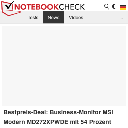
Tests
News
Videos
...
Benchmarks & Tech
Externe Tests
Kaufberatung
Deals
Suche
Jobs
Forum
Bestpreis-Deal: Business-Monitor MSI
Modern MD272XPWDE mit 54 Prozent