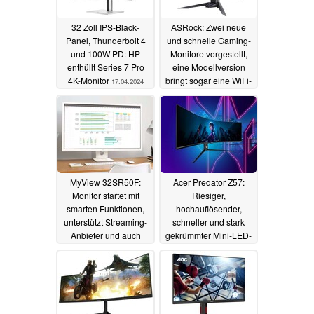
32 Zoll IPS-Black-
ASRock: Zwei neue
Panel, Thunderbolt 4
und schnelle Gaming-
und 100W PD: HP
Monitore vorgestellt,
enthüllt Series 7 Pro
eine Modellversion
4K-Monitor
bringt sogar eine WiFi-
17.04.2024
Antenne mit
17.04.2024
MyView 32SR50F:
Acer Predator Z57:
Monitor startet mit
Riesiger,
smarten Funktionen,
hochauflösender,
unterstützt Streaming-
schneller und stark
Anbieter und auch
gekrümmter Mini-LED-
Office-Anwendungen
Monitor startet
günstiger als erwartet
17.04.2024
14.04.2024