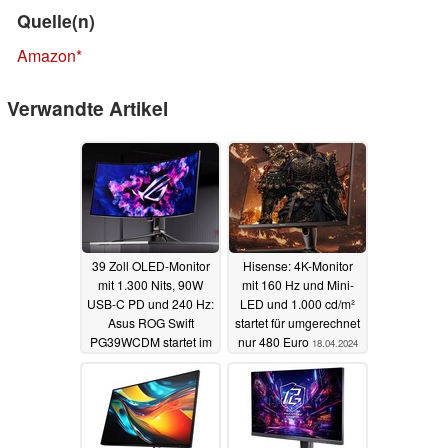
Quelle(n)
Amazon
Verwandte Artikel
39 Zoll OLED-Monitor
Hisense: 4K-Monitor
mit 1.300 Nits, 90W
mit 160 Hz und Mini-
USB-C PD und 240 Hz:
LED und 1.000 cd/m²
Asus ROG Swift
startet für umgerechnet
PG39WCDM startet im
nur 480 Euro
18.04.2024
Sommer
18.04.2024