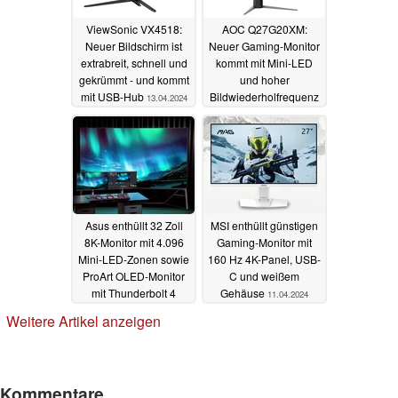
ViewSonic VX4518:
AOC Q27G20XM:
Neuer Bildschirm ist
Neuer Gaming-Monitor
extrabreit, schnell und
kommt mit Mini-LED
gekrümmt - und kommt
und hoher
mit USB-Hub
Bildwiederholfrequenz
13.04.2024
13.04.2024
Asus enthüllt 32 Zoll
MSI enthüllt günstigen
8K-Monitor mit 4.096
Gaming-Monitor mit
Mini-LED-Zonen sowie
160 Hz 4K-Panel, USB-
ProArt OLED-Monitor
C und weißem
mit Thunderbolt 4
Gehäuse
11.04.2024
12.04.2024
Weitere Artikel anzeigen
Kommentare