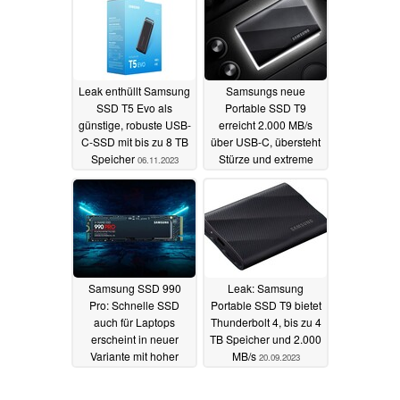
Leak enthüllt Samsung
Samsungs neue
SSD T5 Evo als
Portable SSD T9
günstige, robuste USB-
erreicht 2.000 MB/s
C-SSD mit bis zu 8 TB
über USB-C, übersteht
Speicher
Stürze und extreme
06.11.2023
Temperaturen
03.10.2023
Samsung SSD 990
Leak: Samsung
Pro: Schnelle SSD
Portable SSD T9 bietet
auch für Laptops
Thunderbolt 4, bis zu 4
erscheint in neuer
TB Speicher und 2.000
Variante mit hoher
MB/s
20.09.2023
Kapazität
02.10.2023