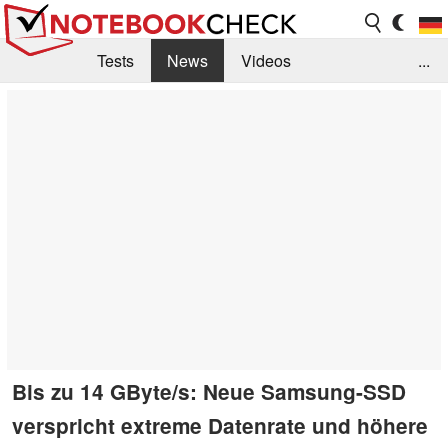
Tests
News
Videos
...
Benchmarks & Tech
Externe Tests
Kaufberatung
Deals
Suche
Jobs
Forum
Bis zu 14 GByte/s: Neue Samsung-SSD
verspricht extreme Datenrate und höhere