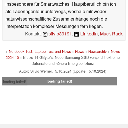
insbesondere für Smartwatches. Hauptberuflich bin ich
als Laboringenieur unterwegs, weshalb mir weder
naturwissenschaftliche Zusammenhänge noch die
Interpretation komplexer Messungen fern liegen.
Kontakt:
silvio39191
,
LinkedIn
,
Muck Rack
>
Notebook Test, Laptop Test und News
>
News
>
Newsarchiv
>
News
2024-10
> Bis zu 14 GByte/s: Neue Samsung-SSD verspricht extreme
Datenrate und höhere Energieeffizienz
Autor: Silvio Werner, 5.10.2024 (Update: 5.10.2024)
loading failed!
loading failed!