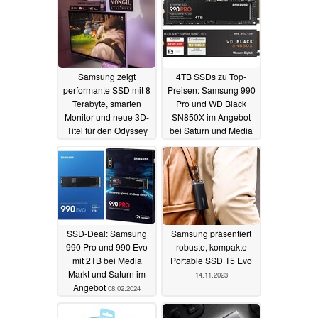
Samsung zeigt
4TB SSDs zu Top-
performante SSD mit 8
Preisen: Samsung 990
Terabyte, smarten
Pro und WD Black
Monitor und neue 3D-
SN850X im Angebot
Titel für den Odyssey
bei Saturn und Media
3D
Markt
22.08.2025
12.07.2024
SSD-Deal: Samsung
Samsung präsentiert
990 Pro und 990 Evo
robuste, kompakte
mit 2TB bei Media
Portable SSD T5 Evo
Markt und Saturn im
14.11.2023
Angebot
08.02.2024