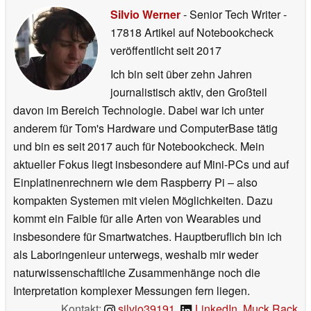
Silvio Werner
- Senior Tech Writer
-
17818 Artikel auf Notebookcheck
veröffentlicht
seit 2017
Ich bin seit über zehn Jahren
journalistisch aktiv, den Großteil
davon im Bereich Technologie. Dabei war ich unter
anderem für Tom's Hardware und ComputerBase tätig
und bin es seit 2017 auch für Notebookcheck. Mein
aktueller Fokus liegt insbesondere auf Mini-PCs und auf
Einplatinenrechnern wie dem Raspberry Pi – also
kompakten Systemen mit vielen Möglichkeiten. Dazu
kommt ein Faible für alle Arten von Wearables und
insbesondere für Smartwatches. Hauptberuflich bin ich
als Laboringenieur unterwegs, weshalb mir weder
naturwissenschaftliche Zusammenhänge noch die
Interpretation komplexer Messungen fern liegen.
Kontakt:
silvio39191
,
LinkedIn
,
Muck Rack