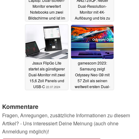
Laptop: Dual-Screen-
AW2725QF: Neuer
Monitor erweitert
Dual-Resolution-
Notebooks um zwei
Monitor mit 4K-
Bildschirme und ist im
Auflösung und bis zu
Angebot (Ad)
360 Hz ist ab sofort
18.12.2024
erhältlich
12.09.2024
Jsaux FlipGo Lite
gamescom 2023:
startet als günstigerer
Samsung zeigt
Dual-Monitor mit zwei
Odyssey Neo G9 mit
15,6 Zoll Panels und
57 Zoll als seinen
USB-C
weltweit ersten Dual-
22.07.2024
UHD-Gaming-Monitor
und verkündet
Marktstart
Kommentare
23.08.2023
Fragen, Anregungen, zusätzliche Informationen zu diesem
Artikel? - Uns interessiert Deine Meinung (auch ohne
Anmeldung möglich)!