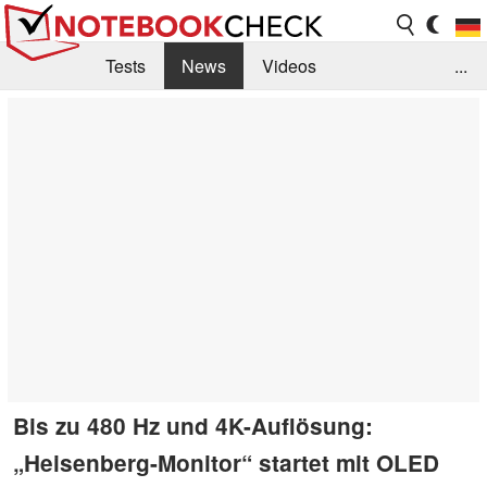
Tests
News
Videos
...
Benchmarks & Tech
Externe Tests
Kaufberatung
Deals
Suche
Jobs
Forum
Bis zu 480 Hz und 4K-Auflösung:
„Heisenberg-Monitor“ startet mit OLED