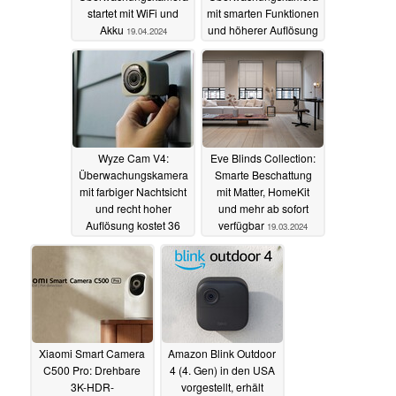
startet mit WiFi und
mit smarten Funktionen
Akku
und höherer Auflösung
19.04.2024
14.04.2024
Wyze Cam V4:
Eve Blinds Collection:
Überwachungskamera
Smarte Beschattung
mit farbiger Nachtsicht
mit Matter, HomeKit
und recht hoher
und mehr ab sofort
Auflösung kostet 36
verfügbar
19.03.2024
Dollar
26.03.2024
Xiaomi Smart Camera
Amazon Blink Outdoor
C500 Pro: Drehbare
4 (4. Gen) in den USA
3K-HDR-
vorgestellt, erhält