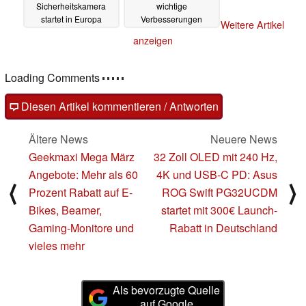
Sicherheitskamera
wichtige
startet in Europa
Verbesserungen
Weitere Artikel
offiziell in den Verkauf
24.08.2023
anzeigen
17.03.2024
Loading Comments
Diesen Artikel kommentieren / Antworten
Ältere News
Neuere News
Geekmaxi Mega März
32 Zoll OLED mit 240 Hz,
Angebote: Mehr als 60
4K und USB-C PD: Asus
⟨
⟩
Prozent Rabatt auf E-
ROG Swift PG32UCDM
Bikes, Beamer,
startet mit 300€ Launch-
Gaming-Monitore und
Rabatt in Deutschland
vieles mehr
Als bevorzugte Quelle
auf Google