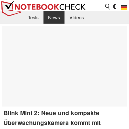
Tests
News
Videos
...
Benchmarks & Tech
Externe Tests
Kaufberatung
Deals
Suche
Jobs
Forum
Blink Mini 2: Neue und kompakte
Überwachungskamera kommt mit