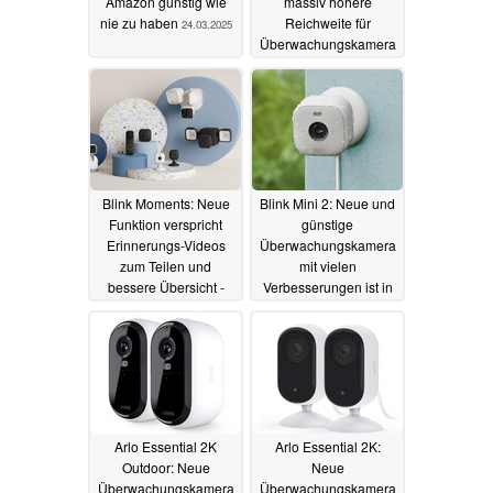
Amazon günstig wie
massiv höhere
nie zu haben
Reichweite für
24.03.2025
Überwachungskamera
09.11.2024
Blink Moments: Neue
Blink Mini 2: Neue und
Funktion verspricht
günstige
Erinnerungs-Videos
Überwachungskamera
zum Teilen und
mit vielen
bessere Übersicht -
Verbesserungen ist in
auch für ältere
Deutschland erhältlich
Kameras
20.06.2024
01.05.2024
Arlo Essential 2K
Arlo Essential 2K:
Outdoor: Neue
Neue
Überwachungskamera
Überwachungskamera