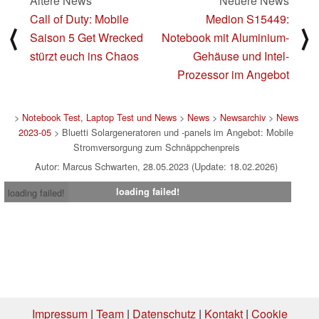
Ältere News
Neuere News
Call of Duty: Mobile
Medion S15449:
⟨
⟩
Saison 5 Get Wrecked
Notebook mit Aluminium-
stürzt euch ins Chaos
Gehäuse und Intel-
Prozessor im Angebot
>
Notebook Test, Laptop Test und News
>
News
>
Newsarchiv
>
News
2023-05
> Bluetti Solargeneratoren und -panels im Angebot: Mobile
Stromversorgung zum Schnäppchenpreis
Autor: Marcus Schwarten, 28.05.2023 (Update: 18.02.2026)
loading failed!
loading failed!
Impressum
|
Team
|
Datenschutz
|
Kontakt
|
Cookie