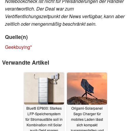
Notebookcheck ist nicht für Preisänderungen der Händler
verantwortlich. Der Deal war zum
Veröffentlichungszeitpunkt der News verfügbar, kann aber
zeitlich oder mengenmäßig beschränkt sein.
Quelle(n)
Geekbuying
Verwandte Artikel
Bluetti EP800: Starkes
Origami-Solarpanel
LFP-Speichersystem
Sego Charger für
für Stromausfälle soll in
mobiles Laden lässt
Kombination mit Solar
sich kompakt
auch Geld sparen
zusammenfalten und