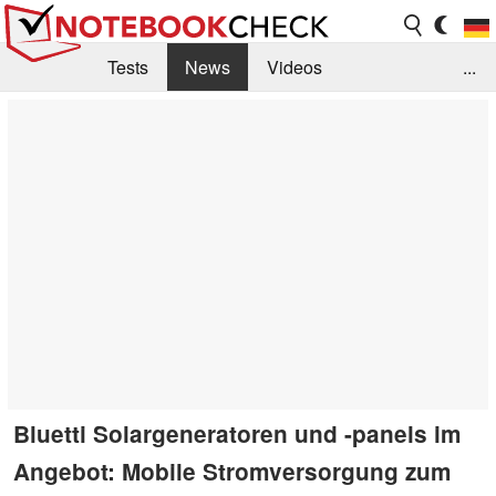
Tests
News
Videos
...
Benchmarks & Tech
Externe Tests
Kaufberatung
Deals
Suche
Jobs
Forum
Bluetti Solargeneratoren und -panels im
Angebot: Mobile Stromversorgung zum