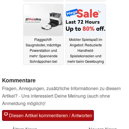
Euro (Ad)
Angebot (Ad)
15.05.2023
29.04.2023
Flaggschiff-
Mobiler Spielspaß im
Saugroboter, mächtige
Angebot: Reduzierte
Powerstation und
Handheld-
mehr: Spannende
Spielekonsolen und
Schnäppchen bei
mehr beim Geekbuying
Geekbuying (Ad)
Mega Sale (Ad)
20.04.2023
28.03.2023
Kommentare
Fragen, Anregungen, zusätzliche Informationen zu diesem
Artikel? - Uns interessiert Deine Meinung (auch ohne
Anmeldung möglich)!
Diesen Artikel kommentieren / Antworten