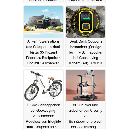
können
startet zum
10.09.2023
Vorzugspreis
07.06.2023
Anker Powerstations
Deal: Dank Coupons
und Solarpanels dank
besonders günstige
bis zu 35 Prozent
Technik-Schnäppchen
Rabatt zu Bestpreisen
bei Geekbuying
und mit Geschenken
sichern (Ad)
18.05.2023
im Angebot
26.05.2023
E-Bike-Schnäppchen
3D-Drucker und
bei Geekbuying:
Zubehör von Creality
Verschiedene
zu
Pedelecs von Eleglide
Schnäppchenpreisen
dank Coupons ab 600
bei Geekbuying im