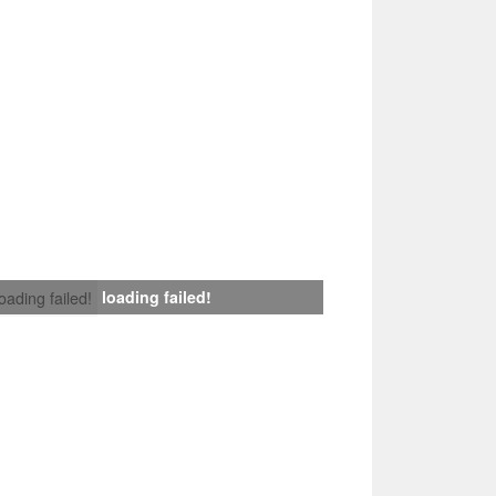
loading failed!
loading failed!