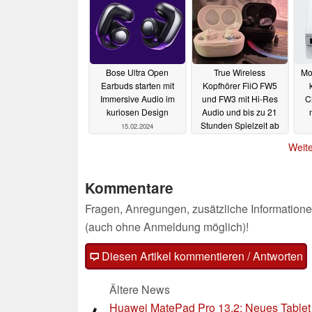
Bose Ultra Open
True Wireless
Mo
Earbuds starten mit
Kopfhörer FiiO FW5
Immersive Audio im
und FW3 mit Hi-Res
C
kuriosen Design
Audio und bis zu 21
Stunden Spielzeit ab
15.02.2024
99 Euro erhältlich
Weite
05.02.2024
Kommentare
Fragen, Anregungen, zusätzliche Informatione
(auch ohne Anmeldung möglich)!
Diesen Artikel kommentieren / Antworten
Ältere News
Huawei MatePad Pro 13.2: Neues Tablet