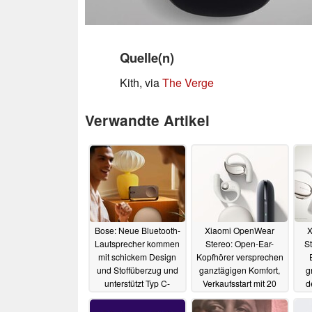
Quelle(n)
Kith, via
The Verge
Verwandte Artikel
Bose: Neue Bluetooth-
Xiaomi OpenWear
X
Lautsprecher kommen
Stereo: Open-Ear-
S
mit schickem Design
Kopfhörer versprechen
und Stoffüberzug und
ganztägigen Komfort,
g
unterstützt Typ C-
Verkaufsstart mit 20
d
Wiedergabe
Euro Gutschein
01.10.2024
18.07.2024