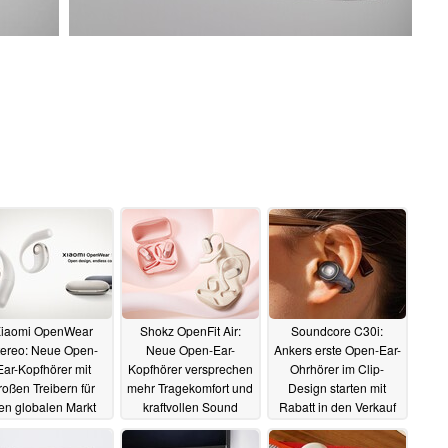
iaomi OpenWear
Shokz OpenFit Air:
Soundcore C30i:
tereo: Neue Open-
Neue Open-Ear-
Ankers erste Open-Ear-
Ear-Kopfhörer mit
Kopfhörer versprechen
Ohrhörer im Clip-
roßen Treibern für
mehr Tragekomfort und
Design starten mit
en globalen Markt
kraftvollen Sound
Rabatt in den Verkauf
10.07.2024
05.06.2024
29.05.2024