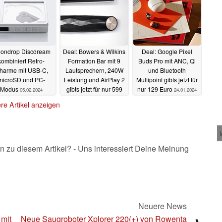
ondrop Discdream
Deal: Bowers & Wilkins
Deal: Google Pixel
kombiniert Retro-
Formation Bar mit 9
Buds Pro mit ANC, Qi
harme mit USB-C,
Lautsprechern, 240W
und Bluetooth
microSD und PC-
Leistung und AirPlay 2
Multipoint gibts jetzt für
Modus
gibts jetzt für nur 599
nur 129 Euro
05.02.2024
24.01.2024
Euro
31.01.2024
re Artikel anzeigen
n zu diesem Artikel? - Uns interessiert Deine Meinung
Neuere News
 mit
Neue Saugroboter Xplorer 220(+) von Rowenta