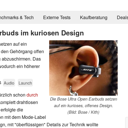
nchmarks & Tech
Externe Tests
Kaufberatung
Deal
arbuds im kuriosen Design
etzen auf ein
 den Gehörgang offen
g abzuschirmen. Das
wodurch ein höherer
4
Audio
Launch
ürzlich schon
durch
Die Bose Ultra Open Earbuds setzen
komplett drahtlosen
auf ein kurioses, offenes Design.
 erfolgte die
(Bild: Bose / Kith)
ion mit dem Mode-Label
n, mit "überflüssigen" Details zur Technik wollte