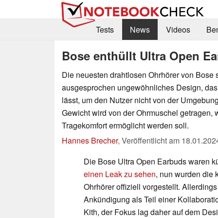
Tests
News
Videos
Be
Bose enthüllt Ultra Open E
Die neuesten drahtlosen Ohrhörer von Bose s
ausgesprochen ungewöhnliches Design, das
lässt, um den Nutzer nicht von der Umgebun
Gewicht wird von der Ohrmuschel getragen, 
Tragekomfort ermöglicht werden soll.
Hannes Brecher
,
Veröffentlicht am
18.01.202
Die Bose Ultra Open Earbuds waren k
einen Leak zu sehen
, nun wurden die 
Ohrhörer offiziell vorgestellt. Allerdings
Ankündigung als Teil einer Kollaborat
Kith, der Fokus lag daher auf dem Desig