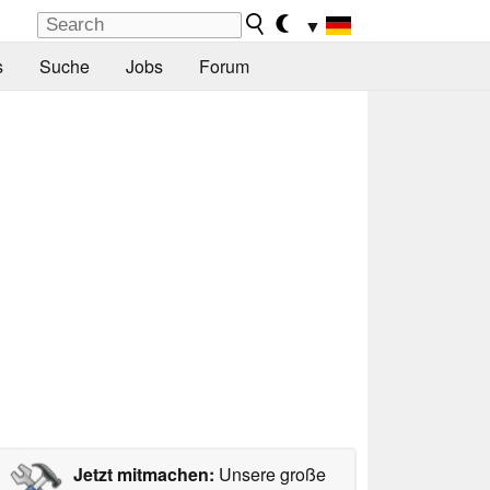
▼
s
Suche
Jobs
Forum
Jetzt mitmachen:
Unsere große