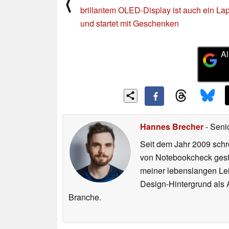
⟨
brillantem OLED-Display ist auch ein La
und startet mit Geschenken
Al
Hannes Brecher
- Seni
Seit dem Jahr 2009 schre
von Notebookcheck gest
meiner lebenslangen Lei
Design-Hintergrund als A
Branche.