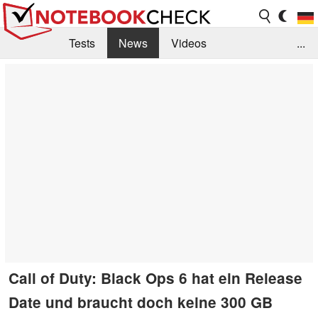
Tests
News
Videos
...
Benchmarks & Tech
Externe Tests
Kaufberatung
Deals
Suche
Jobs
Forum
Call of Duty: Black Ops 6 hat ein Release
Date und braucht doch keine 300 GB