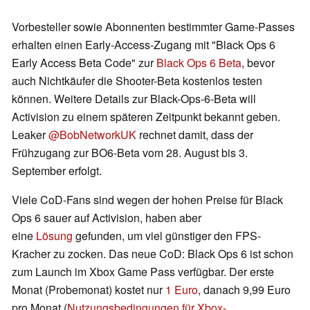
Vorbesteller sowie Abonnenten bestimmter Game-Passes
erhalten einen Early-Access-Zugang mit "Black Ops 6
Early Access Beta Code" zur
Black Ops 6 Beta
, bevor
auch Nichtkäufer die Shooter-Beta kostenlos testen
können. Weitere Details zur Black-Ops-6-Beta will
Activision zu einem späteren Zeitpunkt bekannt geben.
Leaker
@BobNetworkUK
rechnet damit, dass der
Frühzugang zur BO6-Beta vom 28. August bis 3.
September erfolgt.
Viele CoD-Fans sind wegen der hohen Preise für Black
Ops 6 sauer auf Activision, haben aber
eine
Lösung
gefunden, um viel günstiger den FPS-
Kracher zu zocken. Das neue CoD: Black Ops 6 ist schon
zum Launch im Xbox Game Pass verfügbar. Der erste
Monat (Probemonat) kostet nur
1 Euro
, danach 9,99 Euro
pro Monat (
Nutzungsbedingungen für Xbox-