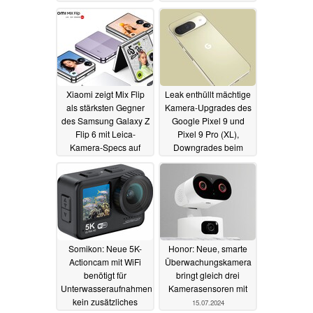
ältere Pixii
22.07.2024
17.07.2024
Xiaomi zeigt Mix Flip
Leak enthüllt mächtige
als stärksten Gegner
Kamera-Upgrades des
des Samsung Galaxy Z
Google Pixel 9 und
Flip 6 mit Leica-
Pixel 9 Pro (XL),
Kamera-Specs auf
Downgrades beim
dem Scharnier
Pixel 9 Pro Fold
17.07.2024
16.07.2024
Somikon: Neue 5K-
Honor: Neue, smarte
Actioncam mit WiFi
Überwachungskamera
benötigt für
bringt gleich drei
Unterwasseraufnahmen
Kamerasensoren mit
kein zusätzliches
15.07.2024