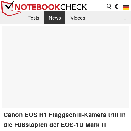
Tests
News
Videos
...
Benchmarks & Tech
Externe Tests
Kaufberatung
Deals
Suche
Jobs
Forum
Canon EOS R1 Flaggschiff-Kamera tritt in
die Fußstapfen der EOS-1D Mark III