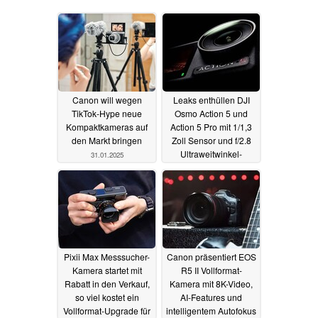
Canon will wegen
Leaks enthüllen DJI
TikTok-Hype neue
Osmo Action 5 und
Kompaktkameras auf
Action 5 Pro mit 1/1,3
den Markt bringen
Zoll Sensor und f/2.8
Ultraweitwinkel-
31.01.2025
Objektiv
22.07.2024
Pixii Max Messsucher-
Canon präsentiert EOS
Kamera startet mit
R5 II Vollformat-
Rabatt in den Verkauf,
Kamera mit 8K-Video,
so viel kostet ein
AI-Features und
Vollformat-Upgrade für
intelligentem Autofokus