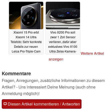
Gehäuse
15.07.2024
Xiaomi 15 Pro erbt
Vivo X200 Pro soll
Xiaomi 14 Ultra
zwar 1 Zoll Sensor
Telefoto: Sehr konkrete
verlieren, dafür aber
Details zur neuen
exklusives Vivo X100
Leica Pro-Triple-Cam
Ultra Zeiss-Kamera-
Weitere Artikel
geleakt
Feature erben
15.07.2024
15.07.2024
anzeigen
Kommentare
Fragen, Anregungen, zusätzliche Informationen zu diesem
Artikel? - Uns interessiert Deine Meinung (auch ohne
Anmeldung möglich)!
Diesen Artikel kommentieren / Antworten