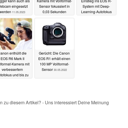
gger kann auch als
Kamera mit Vollformat-
Einstieg ins EOS R-
ebcam eingesetzt
Sensor fokussiert in
System mit Deep-
werden
0,03 Sekunden
Learning-Autofokus
11.05.2023
09.02.2023
09.02.2023
anon enthüllt die
Gerücht: Die Canon
EOS R6 Mark II
EOS R1 erhält einen
llformat-Kamera mit
100 MP Vollformat-
verbessertem
Sensor
30.05.2022
tofokus und bis zu
 Fotos pro Sekunde
02.11.2022
n zu diesem Artikel? - Uns interessiert Deine Meinung