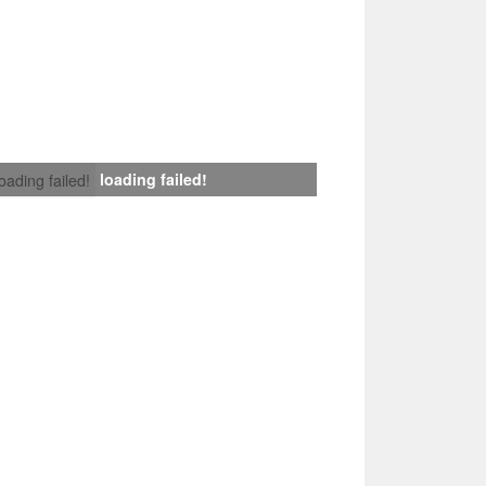
loading failed!
loading failed!