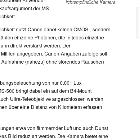
fessionelle Anwender
lichtempfindliche Kamera
rkaufsargument der MS-
ichkeit.
lichkeit nutzt Canon dabei keinen CMOS-, sondern
hlen einzelne Photonen, die in jedes einzelne
ann direkt verstärkt werden. Der
er Million angegeben. Canon-Angaben zufolge soll
ne Aufnahme (nahezu) ohne störendes Rauschen
ebungsbeleuchtung von nur 0,001 Lux
MS-500 bringt dabei ein auf dem B4-Mount
auch Ultra-Teleobjektive angeschlossen werden
hen über eine Distanz von Kilometern erfassen
kungen etwa von flimmernder Luft und auch Dunst
rkes Bild reduziert werden. Die Kamera bietet eine