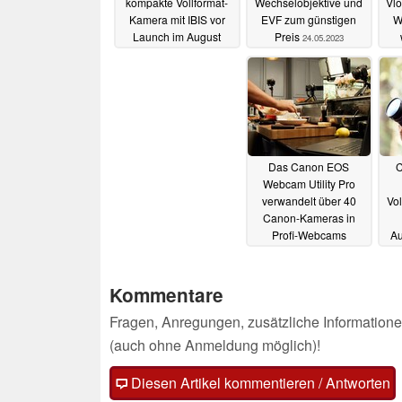
kompakte Vollformat-
Wechselobjektive und
Vlo
Kamera mit IBIS vor
EVF zum günstigen
W
Launch im August
Preis
24.05.2023
10.08.2023
Das Canon EOS
C
Webcam Utility Pro
verwandelt über 40
Vo
Canon-Kameras in
Profi-Webcams
Au
40
10.11.2022
Kommentare
Fragen, Anregungen, zusätzliche Informatione
(auch ohne Anmeldung möglich)!
Diesen Artikel kommentieren / Antworten