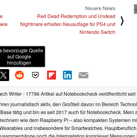
Neuere News
ue
Red Dead Redemption und Undead
⟩
owie
Nightmare erhalten Neuauflage für PS4 und
Nintendo Switch
s bevorzugte Quelle
auf Google
hinzufügen
Tech Writer
- 17796 Artikel auf Notebookcheck veröffentlicht
seit
ahren journalistisch aktiv, den Großteil davon im Bereich Techn
se tätig und bin es seit 2017 auch für Notebookcheck. Mein ak
rechnern wie dem Raspberry Pi – also kompakten Systemen mit
n Wearables und insbesondere für Smartwatches. Hauptberuflich
Zusammenhänge noch die Interpretation komplexer Messungen f