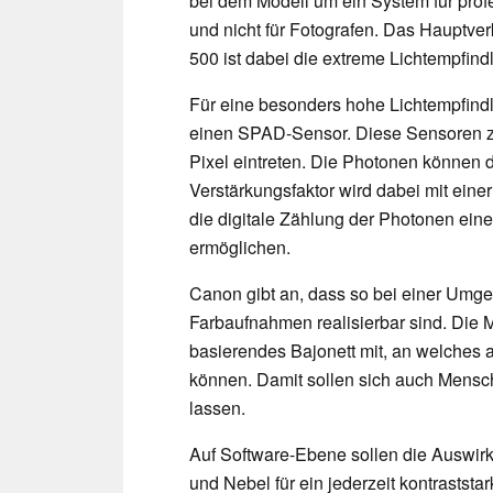
bei dem Modell um ein System für pro
und nicht für Fotografen. Das Hauptve
500 ist dabei die extreme Lichtempfindl
Für eine besonders hohe Lichtempfind
einen SPAD-Sensor. Diese Sensoren zä
Pixel eintreten. Die Photonen können d
Verstärkungsfaktor wird dabei mit ein
die digitale Zählung der Photonen ei
ermöglichen.
Canon gibt an, dass so bei einer Umg
Farbaufnahmen realisierbar sind. Die 
basierendes Bajonett mit, an welches 
können. Damit sollen sich auch Mensc
lassen.
Auf Software-Ebene sollen die Auswir
und Nebel für ein jederzeit kontraststa