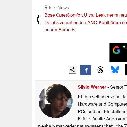
Ältere News
Bose QuietComfort Ultra: Leak nennt ne
⟨
Details zu nahenden ANC-Kopfhörern s
neuen Earbuds
Al
Silvio Werner
- Senior 
Ich bin seit über zehn J
Hardware und ComputerBa
PCs und auf Einplatinen
Faible für alle Arten vo
weshalb mir weder naturwissenschaftliche 