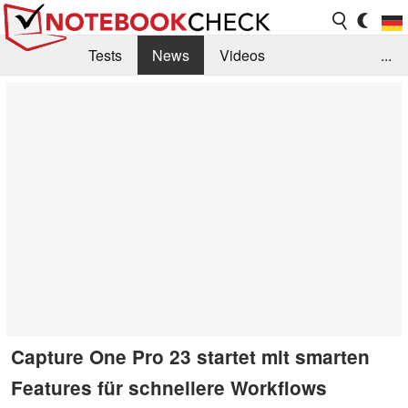
Tests
News
Videos
...
Benchmarks & Tech
Externe Tests
Kaufberatung
Deals
Suche
Jobs
Forum
Capture One Pro 23 startet mit smarten
Features für schnellere Workflows