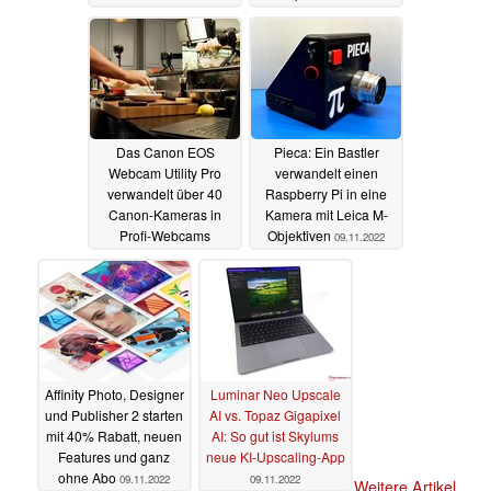
08.12.2022
Das Canon EOS
Pieca: Ein Bastler
Webcam Utility Pro
verwandelt einen
verwandelt über 40
Raspberry Pi in eine
Canon-Kameras in
Kamera mit Leica M-
Profi-Webcams
Objektiven
09.11.2022
10.11.2022
Affinity Photo, Designer
Luminar Neo Upscale
und Publisher 2 starten
AI vs. Topaz Gigapixel
mit 40% Rabatt, neuen
AI: So gut ist Skylums
Features und ganz
neue KI-Upscaling-App
ohne Abo
09.11.2022
09.11.2022
Weitere Artikel