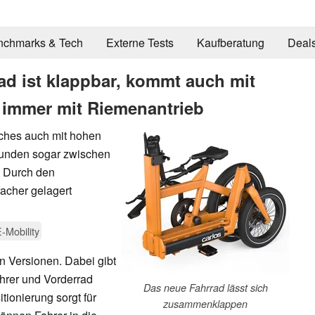
nchmarks & Tech
Externe Tests
Kaufberatung
Deal
ad ist klappbar, kommt auch mit
r immer mit Riemenantrieb
elches auch mit hohen
Kunden sogar zwischen
 Durch den
acher gelagert
-Mobility
n Versionen. Dabei gibt
hrer und Vorderrad
Das neue Fahrrad lässt sich
ionierung sorgt für
zusammenklappen