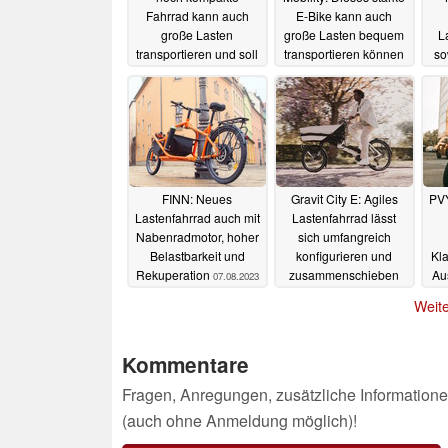
Fahrrad kann auch
E-Bike kann auch
große Lasten
große Lasten bequem
L
transportieren und soll
transportieren können
so
sich im Alltag gut
04.11.2023
schlagen
m
14.02.2025
FINN: Neues
Gravit City E: Agiles
PVY
Lastenfahrrad auch mit
Lastenfahrrad lässt
Nabenradmotor, hoher
sich umfangreich
Belastbarkeit und
konfigurieren und
Kla
Rekuperation
zusammenschieben
Aus
07.08.2023
26.07.2023
Weite
L
Kommentare
Fragen, Anregungen, zusätzliche Informatione
(auch ohne Anmeldung möglich)!