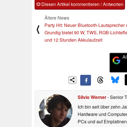
Diesen Artikel kommentieren / Antworten
Ältere News
Party Hit: Neuer Bluetooth-Lautsprecher
⟨
Grundig bietet 90 W, TWS, RGB-Lichteff
und 12 Stunden Akkulaufzeit
Al
Silvio Werner
- Senior 
Ich bin seit über zehn J
Hardware und ComputerBa
PCs und auf Einplatinen