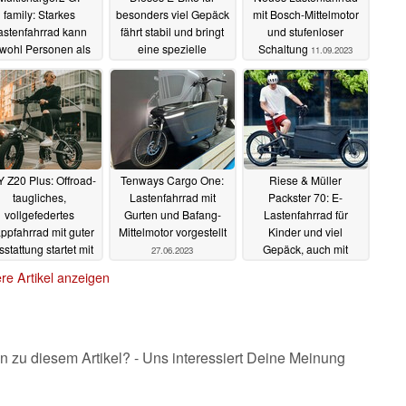
family: Starkes
besonders viel Gepäck
mit Bosch-Mittelmotor
astenfahrrad kann
fährt stabil und bringt
und stufenloser
wohl Personen als
eine spezielle
Schaltung
11.09.2023
auch Gepäck
Neigetechnologie mit
itnehmen
27.09.2023
26.09.2023
 Z20 Plus: Offroad-
Tenways Cargo One:
Riese & Müller
taugliches,
Lastenfahrrad mit
Packster 70: E-
vollgefedertes
Gurten und Bafang-
Lastenfahrrad für
ppfahrrad mit guter
Mittelmotor vorgestellt
Kinder und viel
stattung startet mit
Gepäck, auch mit
27.06.2023
Rabatt und kurzer
Automatik-Schaltung
re Artikel anzeigen
ieferzeit
und Dämpfer
06.07.2023
12.06.2023
n zu diesem Artikel? - Uns interessiert Deine Meinung