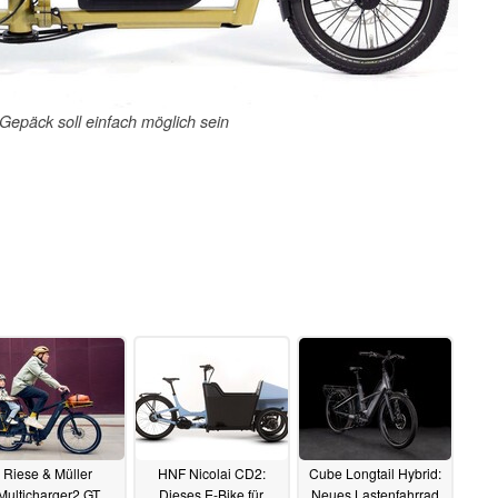
Gepäck soll einfach möglich sein
Riese & Müller
HNF Nicolai CD2:
Cube Longtail Hybrid:
Multicharger2 GT
Dieses E-Bike für
Neues Lastenfahrrad