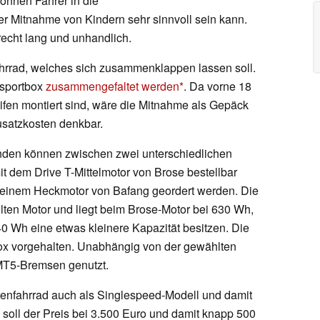
önnen Fahrer in die
r Mitnahme von Kindern sehr sinnvoll sein kann.
recht lang und unhandlich.
ahrrad, welches sich zusammenklappen lassen soll.
nsportbox
zusammengefaltet werden
. Da vorne 18
ifen montiert sind, wäre die Mitnahme als Gepäck
satzkosten denkbar.
nden können zwischen zwei unterschiedlichen
t dem Drive T-Mittelmotor von Brose bestellbar
 einem Heckmotor von Bafang geordert werden. Die
ten Motor und liegt beim Brose-Motor bei 630 Wh,
40 Wh eine etwas kleinere Kapazität besitzen. Die
ox vorgehalten. Unabhängig von der gewählten
MT5-Bremsen genutzt.
tenfahrrad auch als Singlespeed-Modell und damit
soll der Preis bei 3.500 Euro und damit knapp 500