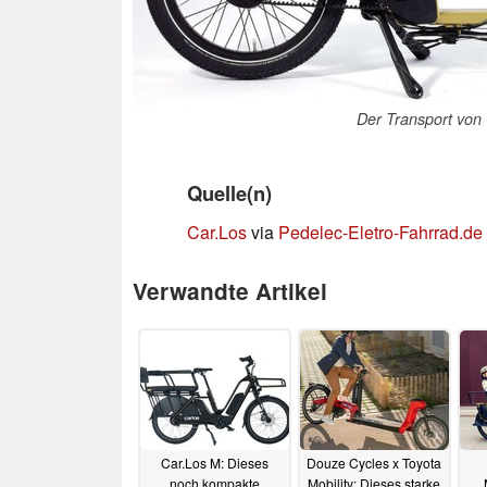
Der Transport von 
Quelle(n)
Car.Los
via
Pedelec-Eletro-Fahrrad.de
Verwandte Artikel
Car.Los M: Dieses
Douze Cycles x Toyota
noch kompakte
Mobility: Dieses starke