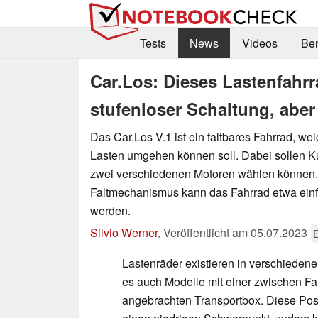
Tests
News
Videos
Be
Car.Los: Dieses Lastenfahrr
stufenloser Schaltung, abe
Das Car.Los V.1 ist ein faltbares Fahrrad, w
Lasten umgehen können soll. Dabei sollen 
zwei verschiedenen Motoren wählen können.
Faltmechanismus kann das Fahrrad etwa einf
werden.
Silvio Werner
,
Veröffentlicht am
05.07.2023
E
Lastenräder existieren in verschiedene
es auch Modelle mit einer zwischen Fa
angebrachten Transportbox. Diese Posit