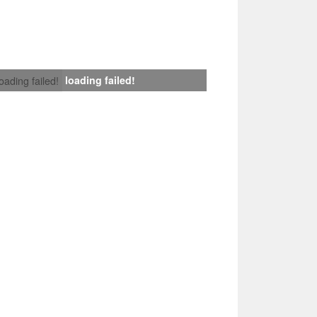
loading failed!
loading failed!