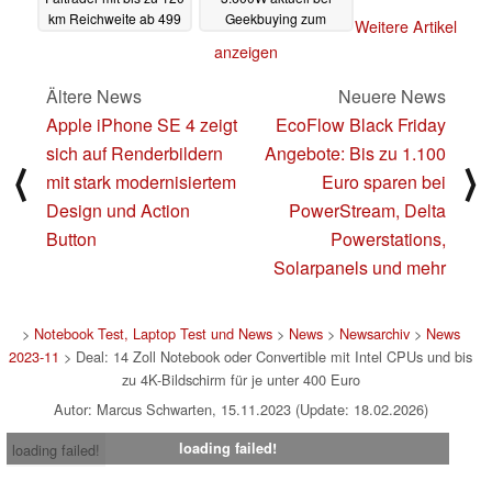
km Reichweite ab 499
Geekbuying zum
Weitere Artikel
Euro im Angebot (Ad)
Schnäppchenpreis
anzeigen
(Ad)
11.11.2023
10.11.2023
Ältere News
Neuere News
Apple iPhone SE 4 zeigt
EcoFlow Black Friday
sich auf Renderbildern
Angebote: Bis zu 1.100
⟨
⟩
mit stark modernisiertem
Euro sparen bei
Design und Action
PowerStream, Delta
Button
Powerstations,
Solarpanels und mehr
>
Notebook Test, Laptop Test und News
>
News
>
Newsarchiv
>
News
2023-11
> Deal: 14 Zoll Notebook oder Convertible mit Intel CPUs und bis
zu 4K-Bildschirm für je unter 400 Euro
Autor: Marcus Schwarten, 15.11.2023 (Update: 18.02.2026)
loading failed!
loading failed!