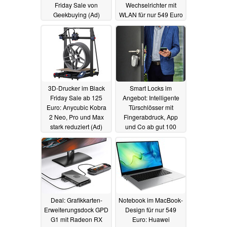
Friday Sale von
Wechselrichter mit
Geekbuying (Ad)
WLAN für nur 549 Euro
(Ad)
22.11.2023
21.11.2023
3D-Drucker im Black
Smart Locks im
Friday Sale ab 125
Angebot: Intelligente
Euro: Anycubic Kobra
Türschlösser mit
2 Neo, Pro und Max
Fingerabdruck, App
stark reduziert (Ad)
und Co ab gut 100
Euro (Ad)
20.11.2023
17.11.2023
Deal: Grafikkarten-
Notebook im MacBook-
Erweiterungsdock GPD
Design für nur 549
G1 mit Radeon RX
Euro: Huawei