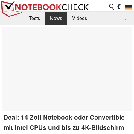
Tests
News
Videos
...
Benchmarks & Tech
Externe Tests
Kaufberatung
Deals
Suche
Jobs
Forum
Deal: 14 Zoll Notebook oder Convertible
mit Intel CPUs und bis zu 4K-Bildschirm