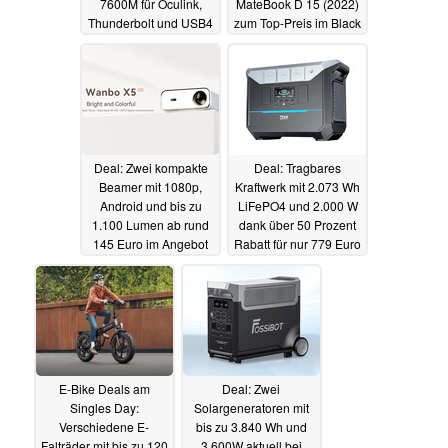
7600M für Oculink,
MateBook D 15 (2022)
Thunderbolt und USB4
zum Top-Preis im Black
stark reduziert (Ad)
Friday Sale
15.11.2023
16.11.2023
Deal: Zwei kompakte
Deal: Tragbares
Beamer mit 1080p,
Kraftwerk mit 2.073 Wh
Android und bis zu
LiFePO4 und 2.000 W
1.100 Lumen ab rund
dank über 50 Prozent
145 Euro im Angebot
Rabatt für nur 779 Euro
(Ad)
(Ad)
13.11.2023
12.11.2023
E-Bike Deals am
Deal: Zwei
Singles Day:
Solargeneratoren mit
Verschiedene E-
bis zu 3.840 Wh und
Falträder mit bis zu 120
3.600W aktuell bei