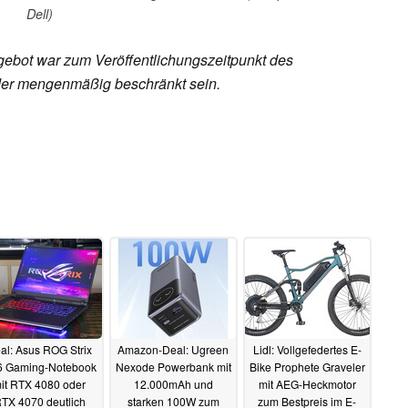
Dell)
ebot war zum Veröffentlichungszeitpunkt des
 oder mengenmäßig beschränkt sein.
al: Asus ROG Strix
Amazon-Deal: Ugreen
Lidl: Vollgefedertes E-
 Gaming-Notebook
Nexode Powerbank mit
Bike Prophete Graveler
it RTX 4080 oder
12.000mAh und
mit AEG-Heckmotor
TX 4070 deutlich
starken 100W zum
zum Bestpreis im E-