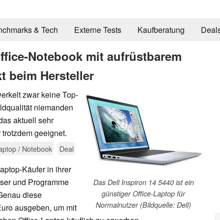
nchmarks & Tech
Externe Tests
Kaufberatung
Deal
 Office-Notebook mit aufrüstbarem
t beim Hersteller
werkelt zwar keine Top-
ldqualität niemanden
das aktuell sehr
r trotzdem geeignet.
aptop / Notebook
Deal
aptop-Käufer in ihrer
wser und Programme
Das Dell Inspiron 14 5440 ist ein
günstiger Office-Laptop für
 Genau diese
Normalnutzer (Bildquelle: Dell)
Euro ausgeben, um mit