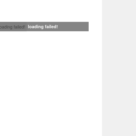
loading failed!
loading failed!