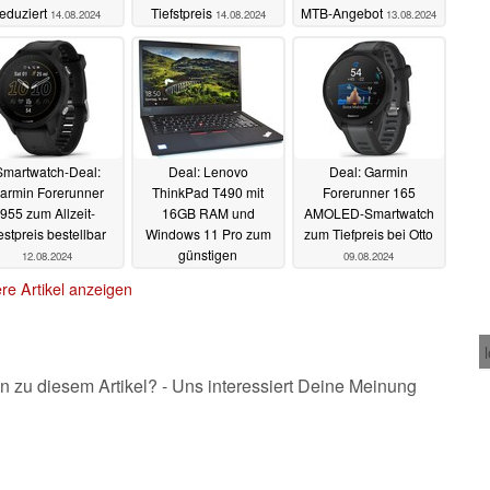
reduziert
Tiefstpreis
MTB-Angebot
14.08.2024
14.08.2024
13.08.2024
Smartwatch-Deal:
Deal: Lenovo
Deal: Garmin
armin Forerunner
ThinkPad T490 mit
Forerunner 165
955 zum Allzeit-
16GB RAM und
AMOLED-Smartwatch
stpreis bestellbar
Windows 11 Pro zum
zum Tiefpreis bei Otto
günstigen
12.08.2024
09.08.2024
Refurbished-Preis
re Artikel anzeigen
10.08.2024
n zu diesem Artikel? - Uns interessiert Deine Meinung