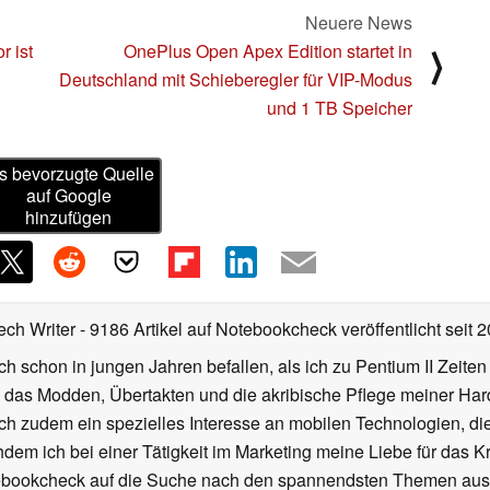
Neuere News
 ist
OnePlus Open Apex Edition startet in
⟩
Deutschland mit Schieberegler für VIP-Modus
und 1 TB Speicher
s bevorzugte Quelle
auf Google
hinzufügen
ech Writer
- 9186 Artikel auf Notebookcheck veröffentlicht
seit 
ch schon in jungen Jahren befallen, als ich zu Pentium II Zeite
h das Modden, Übertakten und die akribische Pflege meiner Ha
ich zudem ein spezielles Interesse an mobilen Technologien, di
hdem ich bei einer Tätigkeit im Marketing meine Liebe für das 
ebookcheck auf die Suche nach den spannendsten Themen aus d