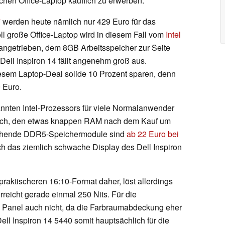
chen Office-Laptop käuflich zu erwerben.
werden heute nämlich nur 429 Euro für das
ll große Office-Laptop wird in diesem Fall vom
Intel
angetrieben, dem 8GB Arbeitsspeicher zur Seite
ell Inspiron 14 fällt angenehm groß aus.
esem Laptop-Deal solide 10 Prozent sparen, denn
 Euro.
nten Intel-Prozessors für viele Normalanwender
s sich, den etwas knappen RAM nach dem Kauf um
echende DDR5-Speichermodule sind
ab 22 Euro bei
uch das ziemlich schwache Display des Dell Inspiron
raktischeren 16:10-Format daher, löst allerdings
rreicht gerade einmal 250 Nits. Für die
s Panel auch nicht, da die Farbraumabdeckung eher
Dell Inspiron 14 5440 somit hauptsächlich für die