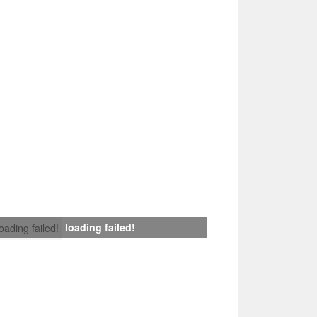
loading failed!
loading failed!