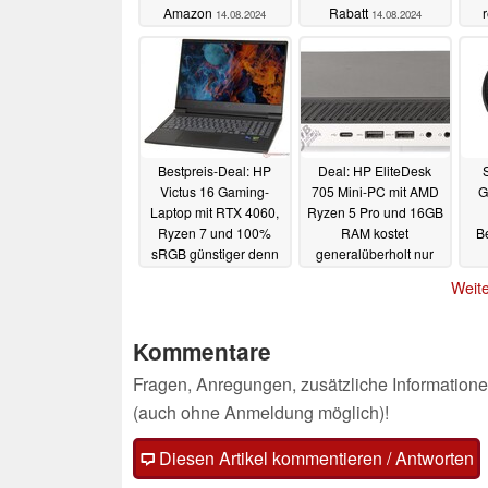
Amazon
Rabatt
14.08.2024
14.08.2024
Bestpreis-Deal: HP
Deal: HP EliteDesk
Victus 16 Gaming-
705 Mini-PC mit AMD
G
Laptop mit RTX 4060,
Ryzen 5 Pro und 16GB
Ryzen 7 und 100%
RAM kostet
Be
sRGB günstiger denn
generalüberholt nur
je
127 Euro
13.08.2024
12.08.2024
Weite
Kommentare
Fragen, Anregungen, zusätzliche Informatione
(auch ohne Anmeldung möglich)!
Diesen Artikel kommentieren / Antworten