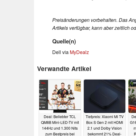
Preisänderungen vorbehalten. Das Ang
Artikels verfügbar, kann aber zeitlich
Quelle(n)
Dell via
MyDealz
Verwandte Artikel
Deal: Beliebter TCL
Tiefpreis: Xiaomi Mi TV
De
QM8B Mini-LED-TV mit
Box S Gen 2 mit HDMI
G16
144Hz und 1.300 Nits
2.1 und Dolby Vision
m
zum Bestpreis bei
bekommt 21% Deal-
R