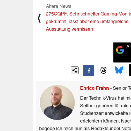
Ältere News
275CQPF: Sehr schneller Gaming-Monitor
⟨
gekrümmt, lässt aber eine umfangreiche
Ausstattung vermissen
Al
Enrico Frahn
- Senior T
Der Technik-Virus hat mi
Seither gehören für mic
Studienzeit entwickelte 
erleichtern können. Nac
begebe ich mich nun als Redakteur bei Not