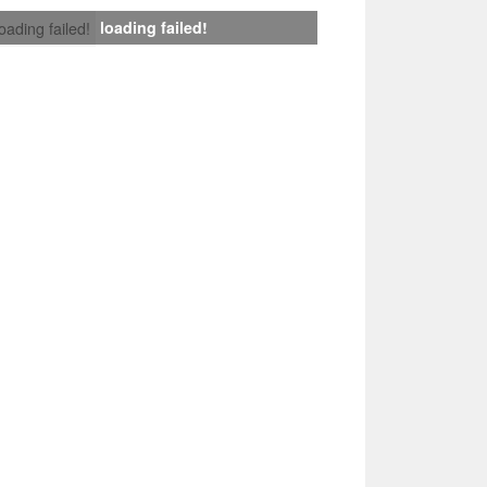
loading failed!
loading failed!