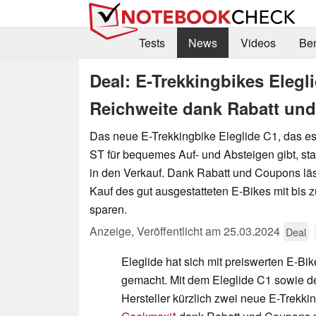
Tests
News
Videos
Be
Deal: E-Trekkingbikes Elegl
Reichweite dank Rabatt un
Das neue E-Trekkingbike Eleglide C1, das es
ST für bequemes Auf- und Absteigen gibt, star
in den Verkauf. Dank Rabatt und Coupons läs
Kauf des gut ausgestatteten E-Bikes mit bis
sparen.
Anzeige
,
Veröffentlicht am
25.03.2024
Deal
Eleglide hat sich mit preiswerten E-Bi
gemacht. Mit dem Eleglide C1 sowie d
Hersteller kürzlich zwei neue E-Trekkin