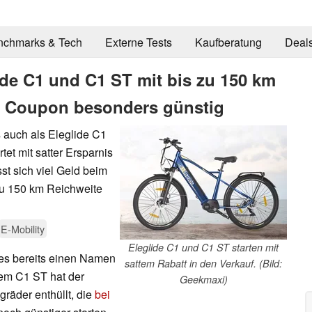
nchmarks & Tech
Externe Tests
Kaufberatung
Deal
ide C1 und C1 ST mit bis zu 150 km
d Coupon besonders günstig
 auch als Eleglide C1
tet mit satter Ersparnis
st sich viel Geld beim
 zu 150 km Reichweite
E-Mobility
Eleglide C1 und C1 ST starten mit
kes bereits einen Namen
sattem Rabatt in den Verkauf. (Bild:
em C1 ST hat der
Geekmaxi)
gräder enthüllt, die
bei