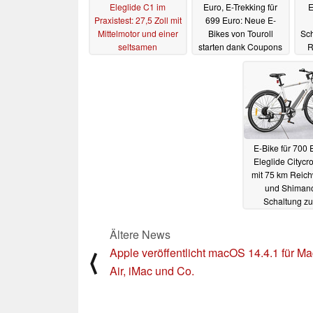
Eleglide C1 im
Euro, E-Trekking für
E
Praxistest: 27,5 Zoll mit
699 Euro: Neue E-
Mittelmotor und einer
Bikes von Touroll
Sc
seltsamen
starten dank Coupons
R
Designentscheidung
noch günstiger (Ad)
E
27.09.2024
02.04.2024
E-Bike für 700 
Eleglide Citycr
mit 75 km Reich
und Shiman
Schaltung z
Knallerpreis 
Angebot (Ad)
07.
Ältere News
Apple veröffentlicht macOS 14.4.1 für M
⟨
Air, iMac und Co.