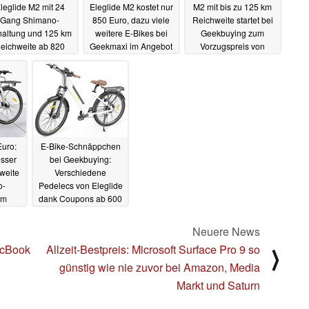
leglide M2 mit 24
Eleglide M2 kostet nur
M2 mit bis zu 125 km
Gang Shimano-
850 Euro, dazu viele
Reichweite startet bei
haltung und 125 km
weitere E-Bikes bei
Geekbuying zum
eichweite ab 820
Geekmaxi im Angebot
Vorzugspreis von
uro (Ad)
(Ad)
849,99 Euro (Ad)
26.01.2024
12.07.2023
11.07.2023
Euro:
E-Bike-Schnäppchen
osser
bei Geekbuying:
weite
Verschiedene
o-
Pedelecs von Eleglide
um
dank Coupons ab 600
im
Euro (Ad)
15.05.2023
06.2023
Neuere News
acBook
Allzeit-Bestpreis: Microsoft Surface Pro 9 so
⟩
günstig wie nie zuvor bei Amazon, Media
Markt und Saturn