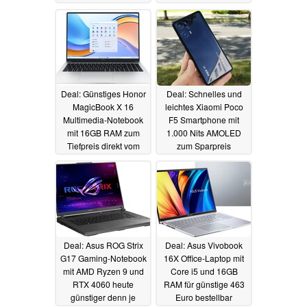
Deal: Günstiges Honor
Deal: Schnelles und
MagicBook X 16
leichtes Xiaomi Poco
Multimedia-Notebook
F5 Smartphone mit
mit 16GB RAM zum
1.000 Nits AMOLED
Tiefpreis direkt vom
zum Sparpreis
Hersteller
bestellbar
12.03.2024
12.03.2024
Deal: Asus ROG Strix
Deal: Asus Vivobook
G17 Gaming-Notebook
16X Office-Laptop mit
mit AMD Ryzen 9 und
Core i5 und 16GB
RTX 4060 heute
RAM für günstige 463
günstiger denn je
Euro bestellbar