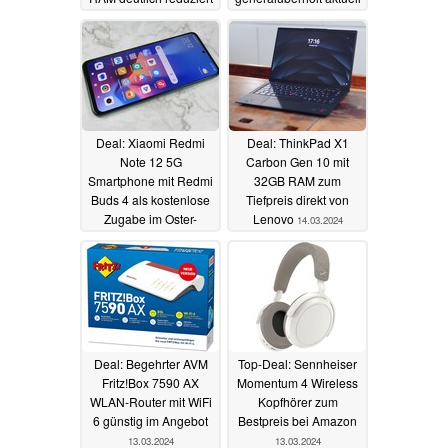
sehr günstig
15.03.2024
14.03.2024
Deal: Xiaomi Redmi
Deal: ThinkPad X1
Note 12 5G
Carbon Gen 10 mit
Smartphone mit Redmi
32GB RAM zum
Buds 4 als kostenlose
Tiefpreis direkt von
Zugabe im Oster-
Lenovo
14.03.2024
Angebot
14.03.2024
Deal: Begehrter AVM
Top-Deal: Sennheiser
Fritz!Box 7590 AX
Momentum 4 Wireless
WLAN-Router mit WiFi
Kopfhörer zum
6 günstig im Angebot
Bestpreis bei Amazon
13.03.2024
13.03.2024