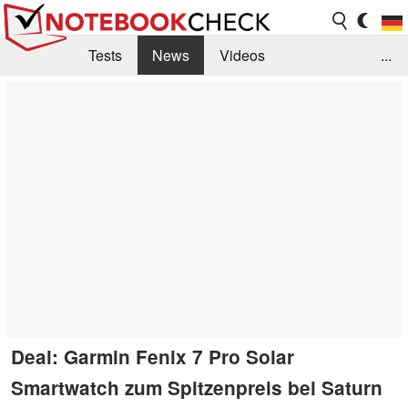
Tests
News
Videos
...
Benchmarks & Tech
Externe Tests
Kaufberatung
Deals
Suche
Jobs
Forum
Deal: Garmin Fenix 7 Pro Solar
Smartwatch zum Spitzenpreis bei Saturn