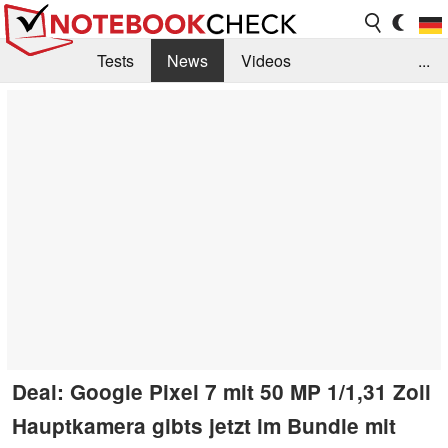
Tests
News
Videos
...
Benchmarks & Tech
Externe Tests
Kaufberatung
Deals
Suche
Jobs
Forum
Deal: Google Pixel 7 mit 50 MP 1/1,31 Zoll
Hauptkamera gibts jetzt im Bundle mit