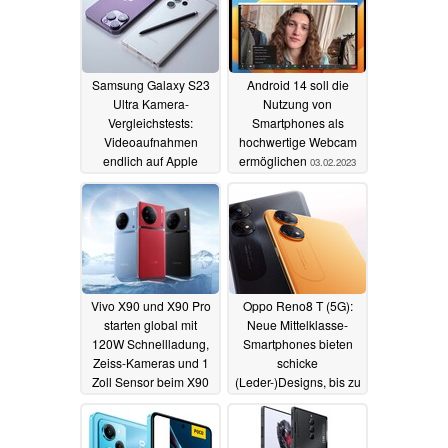
Samsung Galaxy S23
Android 14 soll die
Ultra Kamera-
Nutzung von
Vergleichstests:
Smartphones als
Videoaufnahmen
hochwertige Webcam
endlich auf Apple
ermöglichen
03.02.2023
iPhone 14 Pro Niveau?
04.02.2023
Vivo X90 und X90 Pro
Oppo Reno8 T (5G):
starten global mit
Neue Mittelklasse-
120W Schnellladung,
Smartphones bieten
Zeiss-Kameras und 1
schicke
Zoll Sensor beim X90
(Leder-)Designs, bis zu
Pro
108 MP und 120 Hz
03.02.2023
02.02.2023