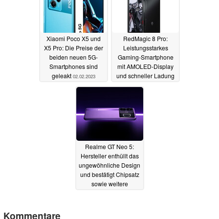
Xiaomi Poco X5 und
RedMagic 8 Pro:
X5 Pro: Die Preise der
Leistungsstarkes
beiden neuen 5G-
Gaming-Smartphone
Smartphones sind
mit AMOLED-Display
geleakt
und schneller Ladung
02.02.2023
ist ab sofort erhältlich
02.02.2023
Realme GT Neo 5:
Hersteller enthüllt das
ungewöhnliche Design
und bestätigt Chipsatz
sowie weitere
Spezifikationen
02.02.2023
Kommentare