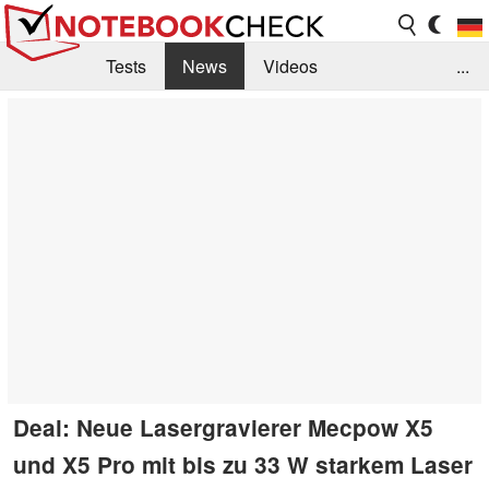
Tests
News
Videos
...
Benchmarks & Tech
Externe Tests
Kaufberatung
Deals
Suche
Jobs
Forum
Deal: Neue Lasergravierer Mecpow X5
und X5 Pro mit bis zu 33 W starkem Laser