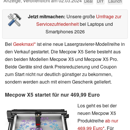
Anzeige
,
Veröffentlicht am
02.03.2024
Deal
DIY
Launch
Jetzt mitmachen:
Unsere große
Umfrage zur
Servicezufriedenheit
bei Laptops und
Smartphones 2026
Bei
Geekmaxi
ist eine neue Lasergravierer-Modellreihe in
den Verkauf gestartet. Die Mecpow X5 Serie besteht aus
den beiden Modellen Mecpow X5 und Mecpow X5 Pro.
Beide Geräte sind dank Preisreduzierung und Coupon
zum Start nicht nur deutlich günstiger zu bekommen,
sondern werden auch mit einem Geschenk geliefert.
Mecpow X5 startet für nur 469,99 Euro
Los geht es bei der
neuen Mecpow X5
Produktreihe
ab nur
469,99 Euro
. Für