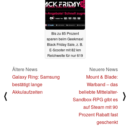
(Ad)
07.12.2023
Bis zu 85 Prozent
sparen beim Geekmaxi
Black Friday Sale, z. B.
E-Scooter mit 82 km
Reichweite für nur 619
Euro (Ad)
24.11.2023
Ältere News
Neuere News
Galaxy Ring: Samsung
Mount & Blade:
bestätigt lange
Warband – das
Akkulaufzeiten
beliebte Mittelalter-
⟨
⟩
Sandbox-RPG gibt es
auf Steam mit 90
Prozent Rabatt fast
geschenkt