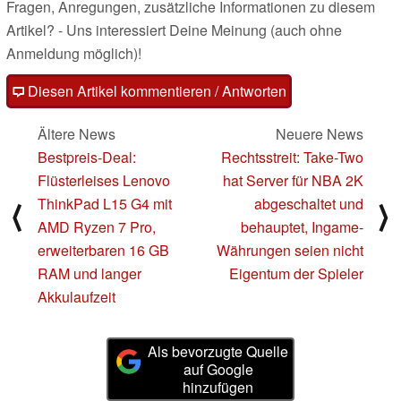
Fragen, Anregungen, zusätzliche Informationen zu diesem
Artikel? - Uns interessiert Deine Meinung (auch ohne
Anmeldung möglich)!
Diesen Artikel kommentieren / Antworten
Ältere News
Neuere News
Bestpreis-Deal:
Rechtsstreit: Take-Two
Flüsterleises Lenovo
hat Server für NBA 2K
ThinkPad L15 G4 mit
abgeschaltet und
⟨
⟩
AMD Ryzen 7 Pro,
behauptet, Ingame-
erweiterbaren 16 GB
Währungen seien nicht
RAM und langer
Eigentum der Spieler
Akkulaufzeit
Als bevorzugte Quelle
auf Google
hinzufügen