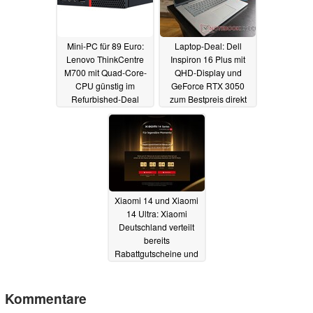
Mini-PC für 89 Euro:
Laptop-Deal: Dell
Lenovo ThinkCentre
Inspiron 16 Plus mit
M700 mit Quad-Core-
QHD-Display und
CPU günstig im
GeForce RTX 3050
Refurbished-Deal
zum Bestpreis direkt
vom Hersteller
12.02.2024
12.02.2024
Xiaomi 14 und Xiaomi
14 Ultra: Xiaomi
Deutschland verteilt
bereits
Rabattgutscheine und
kündigt Gewinnspiel
an
12.02.2024
Kommentare