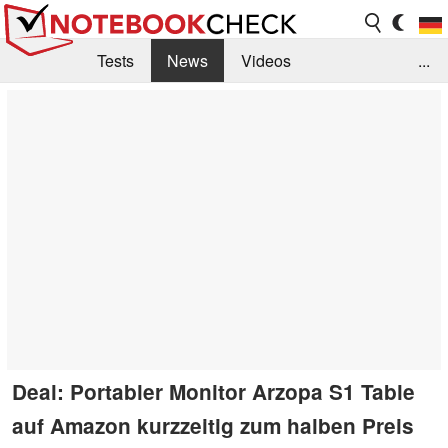
Tests
News
Videos
...
Benchmarks & Tech
Externe Tests
Kaufberatung
Deals
Suche
Jobs
Forum
Deal: Portabler Monitor Arzopa S1 Table
auf Amazon kurzzeitig zum halben Preis