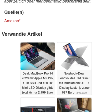
aber zeitlich oder mengenmäßig beschränkt sein.
Quelle(n)
Amazon
Verwandte Artikel
Deal: MacBook Pro 14
Notebook-Deal:
2023 mit Apple M2 Pro,
Lenovo IdeaPad Slim 5
1 TB SSD und 120 Hz
mit farbstarkem OLED-
Mini-LED-Display gibts
Display kostet jetzt nur
jetzt für nur 2.199 Euro
687 Euro
12.02.2024
13.02.2024