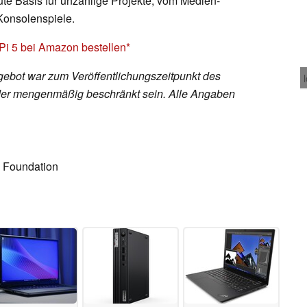
ute Basis für unzählige Projekte, vom Medien-
 Konsolenspiele.
 Pi 5 bei Amazon bestellen
ebot war zum Veröffentlichungszeitpunkt des
h oder mengenmäßig beschränkt sein. Alle Angaben
i Foundation