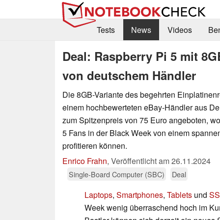
Tests
News
Videos
Be
Deal: Raspberry Pi 5 mit 8
von deutschem Händler
Die 8GB-Variante des begehrten Einplatinen
einem hochbewerteten eBay-Händler aus D
zum Spitzenpreis von 75 Euro angeboten, wo
5 Fans in der Black Week von einem spann
profitieren können.
Enrico Frahn
,
Veröffentlicht am
26.11.2024
Single-Board Computer (SBC)
Deal
Laptops
,
Smartphones
,
Tablets
und
SS
Week wenig überraschend hoch im Kur