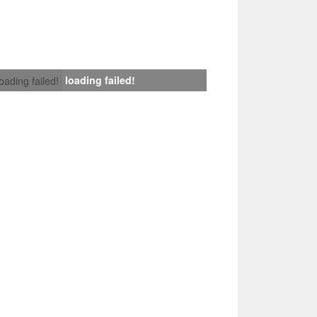
loading failed!
loading failed!