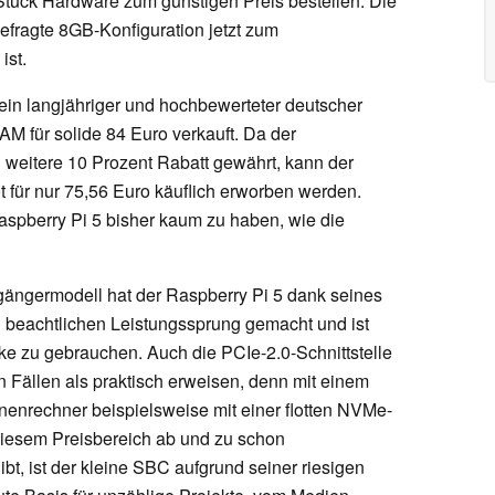
 Stück Hardware zum günstigen Preis bestellen. Die
efragte 8GB-Konfiguration jetzt zum
ist.
ein langjähriger und hochbewerteter deutscher
M für solide 84 Euro verkauft. Da der
tere 10 Prozent Rabatt gewährt, kann der
 für nur 75,56 Euro käuflich erworben werden.
spberry Pi 5 bisher kaum zu haben, wie die
rgängermodell hat der Raspberry Pi 5 dank seines
eachtlichen Leistungssprung gemacht und ist
 zu gebrauchen. Auch die PCIe-2.0-Schnittstelle
n Fällen als praktisch erweisen, denn mit einem
enrechner beispielsweise mit einer flotten NVMe-
iesem Preisbereich ab und zu schon
bt, ist der kleine SBC aufgrund seiner riesigen