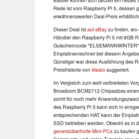
Bastler können sich derzeit ein neues
Rede ist vom Raspberry Pi 5, dessen g
erwähnenswerten Deal-Preis erhältlich 
Dieser Deal ist
auf eBay
zu finden, wo 
Händler den Raspberry Pi 5 mit 8GB RA
Gutscheincode "ELSEMANNWINTER" wei
Einplatinenrechner bei diesem Angebot
Günstiger war diese Ausführung des Ra
Preishistorie von
Idealo
suggeriert.
Im Vergleich zum weit verbreiteten Vo
Broadcom BCM2712 Chipsatzes einen b
somit für noch mehr Anwendungszwecke
des Raspberry Pi 5 kann sich in einige
entsprechenden HAT kann der Einplatin
SSD betrieben werden. Obwohl es in d
generalüberholte Mini-PCs
zu kaufen gi