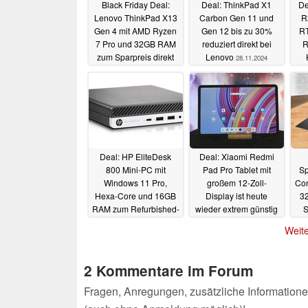
Black Friday Deal:
Deal: ThinkPad X1
De
Lenovo ThinkPad X13
Carbon Gen 11 und
R
Gen 4 mit AMD Ryzen
Gen 12 bis zu 30%
RT
7 Pro und 32GB RAM
reduziert direkt bei
R
zum Sparpreis direkt
Lenovo
28.11.2024
vom Hersteller
28.11.2024
Deal: HP EliteDesk
Deal: Xiaomi Redmi
800 Mini-PC mit
Pad Pro Tablet mit
Sp
Windows 11 Pro,
großem 12-Zoll-
Con
Hexa-Core und 16GB
Display ist heute
3
RAM zum Refurbished-
wieder extrem günstig
S
Sparpreis bestellbar
di
27.11.2024
Weite
27.11.2024
2 Kommentare im Forum
Fragen, Anregungen, zusätzliche Informatione