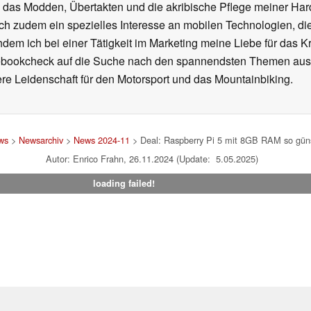
h das Modden, Übertakten und die akribische Pflege meiner Ha
ich zudem ein spezielles Interesse an mobilen Technologien, di
hdem ich bei einer Tätigkeit im Marketing meine Liebe für das 
ebookcheck auf die Suche nach den spannendsten Themen aus d
e Leidenschaft für den Motorsport und das Mountainbiking.
ws
>
Newsarchiv
>
News 2024-11
> Deal: Raspberry Pi 5 mit 8GB RAM so güns
Autor: Enrico Frahn, 26.11.2024 (Update: 5.05.2025)
loading failed!
um
|
Team
|
Datenschutz
|
Kontakt
|
Cookie Einstellungen
| 04.08