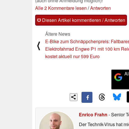
(auch ohne Anmeldung möglich)!
Alle 2 Kommentare lesen
/
Antworten
Diesen Artikel kommentieren / Antworten
Ältere News
E-Bike zum Schnäppchenpreis: Faltbare
⟨
Elektrofahrrad Engwe P1 mit 100 km Rei
kostet aktuell nur 599 Euro
Al
Enrico Frahn
- Senior T
Der Technik-Virus hat mi