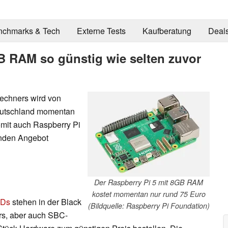
nchmarks & Tech
Externe Tests
Kaufberatung
Deal
GB RAM so günstig wie selten zuvor
rechners wird von
eutschland momentan
mit auch Raspberry Pi
enden Angebot
Der Raspberry Pi 5 mit 8GB RAM
kostet momentan nur rund 75 Euro
Ds
stehen in der Black
(Bildquelle: Raspberry Pi Foundation)
s, aber auch SBC-