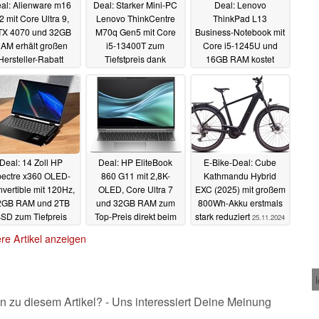
al: Alienware m16
Deal: Starker Mini-PC
Deal: Lenovo
2 mit Core Ultra 9,
Lenovo ThinkCentre
ThinkPad L13
X 4070 und 32GB
M70q Gen5 mit Core
Business-Notebook mit
AM erhält großen
i5-13400T zum
Core i5-1245U und
Hersteller-Rabatt
Tiefstpreis dank
16GB RAM kostet
Gutscheincode
aktuell keine 500 Euro
28.11.2024
28.11.2024
27.11.2024
Deal: 14 Zoll HP
Deal: HP EliteBook
E-Bike-Deal: Cube
ectre x360 OLED-
860 G11 mit 2,8K-
Kathmandu Hybrid
vertible mit 120Hz,
OLED, Core Ultra 7
EXC (2025) mit großem
2GB RAM und 2TB
und 32GB RAM zum
800Wh-Akku erstmals
SD zum Tiefpreis
Top-Preis direkt beim
stark reduziert
25.11.2024
rekt bei HP
Hersteller
26.11.2024
26.11.2024
re Artikel anzeigen
n zu diesem Artikel? - Uns interessiert Deine Meinung