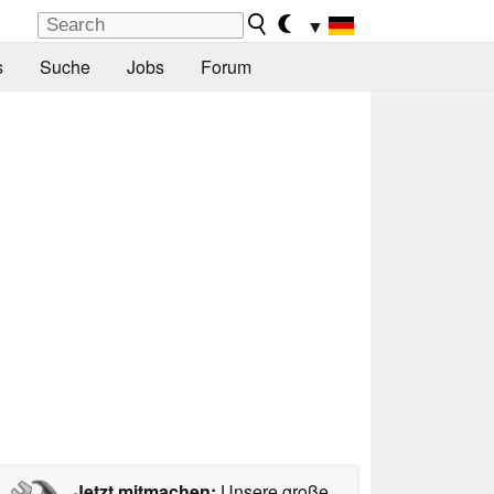
▼
s
Suche
Jobs
Forum
Jetzt mitmachen:
Unsere große