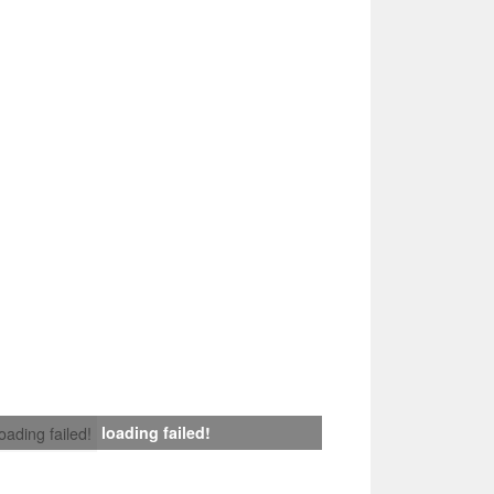
loading failed!
loading failed!