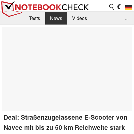
Tests
News
Videos
...
Benchmarks & Tech
Externe Tests
Kaufberatung
Deals
Suche
Jobs
Forum
Deal: Straßenzugelassene E-Scooter von
Navee mit bis zu 50 km Reichweite stark