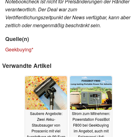
Notebookcheck ist nicht für Preisänderungen der Händler
verantwortlich. Der Deal war zum
Veröffentlichungszeitpunkt der News verfügbar, kann aber
zeitlich oder mengenmäßig beschränkt sein.
Quelle(n)
Geekbuying
Verwandte Artikel
Saubere Angebote:
Strom zum Mitnehmen:
Zwei Akku-
Powerstation FossiBot
Staubsauger von
F800 bei Geekbuying
Proscenic mit viel
im Angebot, auch mit
Ausstattung ab 99 Euro
Solarpanel (Ad)