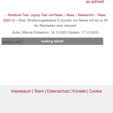
so schnell
>
Notebook Test, Laptop Test und News
>
News
>
Newsarchiv
>
News
2023-10
> Deal: Straßenzugelassene E-Scooter von Navee mit bis zu 50
km Reichweite stark reduziert
Autor: Marcus Schwarten, 18.10.2023 (Update: 17.10.2023)
loading failed!
loading failed!
Impressum
|
Team
|
Datenschutz
|
Kontakt
|
Cookie
Einstellungen
| 05.08.2026 04:42
* Beim Kauf über einen Affiliate-Link kann Notebookcheck eine Vergütung
erhalten. Vielen Dank für Ihre Unterstützung!.