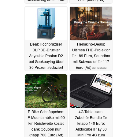
erhältlich (Ad)
25.10.2023
24.10.2023
Deal: Hochpräziser
Heimkino-Deals:
DLP 3D-Drucker
Ultimea FHD-Projektor
Anycubic Photon D2
für 189 Euro, Soundbar
bei Geekbuying über
mit Subwoofer für 117
30 Prozent reduziert
Euro (Ad)
20.10.2023
(Ad)
23.10.2023
E-Bike-Schnäppchen:
4G-Tablet samt
E-Mountainbike mit 90
Zubehör-Bundle für
km Reichweite kostet
knapp 140 Euro:
dank Coupon nur
Alldocube iPlay 50
knapp 700 Euro (Ad)
Mini Pro 4G zum