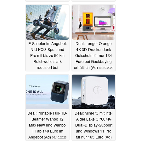
Schnäppchenpreis
19.10.2023
(Ad)
17.10.2023
E-Scooter im Angebot:
Deal: Longer Orange
NIU KQi3 Sport und
4K 3D-Drucker dank
Pro mit bis zu 50 km
Gutschein für nur 134
Reichweite stark
Euro bei Geekbuying
reduziert bei
erhältlich (Ad)
12.10.2023
Geekbuying (Ad)
13.10.2023
Deal: Portable Full-HD-
Deal: Mini-PC mit Intel
Beamer Wanbo T2
Alder Lake CPU, 4K-
Max New und Wanbo
Dual-Display-Support
TT ab 149 Euro im
und Windows 11 Pro
Angebot (Ad)
für nur 165 Euro (Ad)
09.10.2023