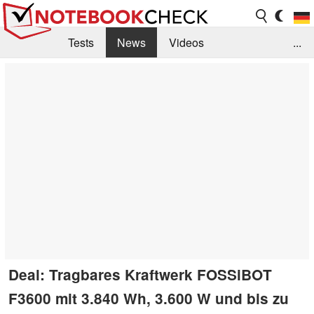
Tests
News
Videos
...
Benchmarks & Tech
Externe Tests
Kaufberatung
Deals
Suche
Jobs
Forum
Deal: Tragbares Kraftwerk FOSSiBOT
F3600 mit 3.840 Wh, 3.600 W und bis zu