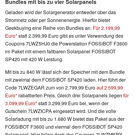
Bundles mit bis zu vier Solarpanels
Geladen wird der Solargenerator entweder über das
Stromnetz oder per Sonnenenergie. Hierfür bietet
Geekbuying eine Reihe von Bundles an.
Für 2.199,99
Euro
statt 2.399,99 Euro gibt es unter Verwendung des
Coupons ​7LWZ5HJ0 die Powerstation FOSSiBOT F3600
im Paket mit einem faltbaren Solarpanel FOSSiBOT
SP420 mit 420 W Leistung.
Mit bis zu 840 W lässt sich der Speicher mit dem Bundle
mit zweimal dem FOSSiBOT SP420 laden. Hier führt der
Code 7LWZEGAR zum von 2.799,99 Euro
auf 2.599,99
Euro
rabattierten Preis. Gleich drei Solarpanels liegen
für
3.099,99 Euro
statt 3.299,99 Euro bei, wenn der
Gutschein 7LWZICPA eingesetzt wird. Und die volle
Solarladung mit bis zu 1.680 W bietet das Paket aus der
FOSSiBOT F3600 und viermal dem FOSSiBOT SP420
Solarpanel. Hier fallen dank des Coupons 7LWZMKPY