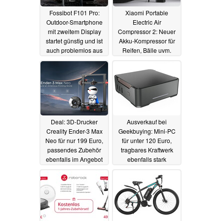
Fossibot F101 Pro:
Xiaomi Portable
Outdoor-Smartphone
Electric Air
mit zweitem Display
Compressor 2: Neuer
startet günstig und ist
Akku-Kompressor für
auch problemlos aus
Reifen, Bälle uvm.
Deutschland erhältlich
startet offiziell in den
Verkauf
11.11.2023
23.09.2023
Deal: 3D-Drucker
Ausverkauf bei
Creality Ender-3 Max
Geekbuying: Mini-PC
Neo für nur 199 Euro,
für unter 120 Euro,
passendes Zubehör
tragbares Kraftwerk
ebenfalls im Angebot
ebenfalls stark
(Ad)
reduziert (Ad)
18.09.2023
15.09.2023