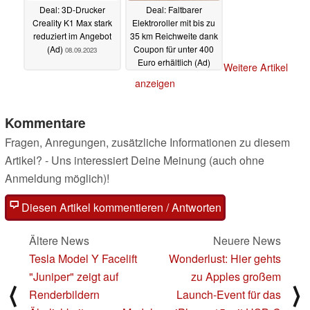
Deal: 3D-Drucker
Deal: Faltbarer
Creality K1 Max stark
Elektroroller mit bis zu
reduziert im Angebot
35 km Reichweite dank
(Ad)
Coupon für unter 400
08.09.2023
Euro erhältlich (Ad)
Weitere Artikel
06.09.2023
anzeigen
Kommentare
Fragen, Anregungen, zusätzliche Informationen zu diesem
Artikel? - Uns interessiert Deine Meinung (auch ohne
Anmeldung möglich)!
Diesen Artikel kommentieren / Antworten
Ältere News
Neuere News
Tesla Model Y Facelift
Wonderlust: Hier gehts
"Juniper" zeigt auf
zu Apples großem
⟨
⟩
Renderbildern
Launch-Event für das