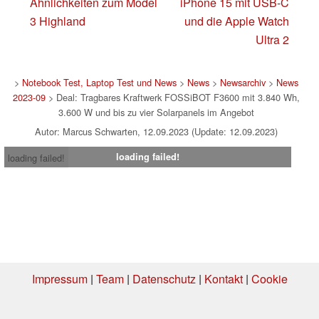
Ähnlichkeiten zum Model
iPhone 15 mit USB-C
3 Highland
und die Apple Watch
Ultra 2
>
Notebook Test, Laptop Test und News
>
News
>
Newsarchiv
>
News
2023-09
> Deal: Tragbares Kraftwerk FOSSiBOT F3600 mit 3.840 Wh,
3.600 W und bis zu vier Solarpanels im Angebot
Autor: Marcus Schwarten, 12.09.2023 (Update: 12.09.2023)
loading failed!
loading failed!
Impressum
|
Team
|
Datenschutz
|
Kontakt
|
Cookie
Einstellungen
| 07.08.2026 04:42
* Beim Kauf über einen Affiliate-Link kann Notebookcheck eine Vergütung