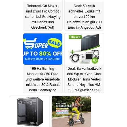
Roborock Q8 Max(+)
Deal: 50 km/h
und Dyad Pro Combo
schnelles E-Bike mit
starten bei Geekbuying
bis zu 100 km
mit Rabatt und
Reichweite ab gut 700
Geschenk (Ad)
Euro im Angebot (Ad)
14.09.2023
13.09.2023
165 Hz Gaming-
Deal: Balkonkraftwerk
Monitor für 250 Euro
880 Wp mit Glas-Glas-
und weitere Angebote
Modulen Trina Vertex
mit bis zu 80% Rabatt
S+ und Hoymiles HM-
beim Geekbuying
800 für günstige 390
Super Sale (Ad)
Euro, optional mit DTU
13.09.2023
12.09.2023