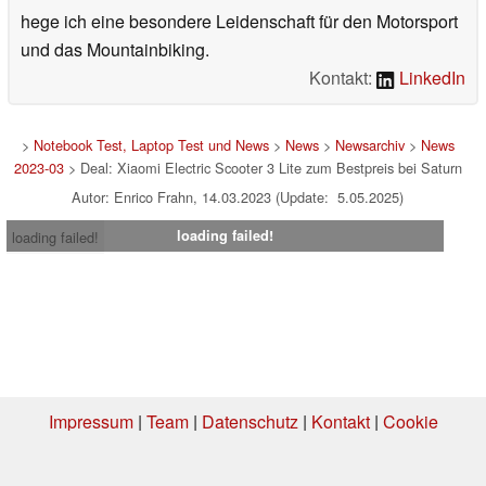
hege ich eine besondere Leidenschaft für den Motorsport
und das Mountainbiking.
Kontakt:
LinkedIn
>
Notebook Test, Laptop Test und News
>
News
>
Newsarchiv
>
News
2023-03
> Deal: Xiaomi Electric Scooter 3 Lite zum Bestpreis bei Saturn
Autor: Enrico Frahn, 14.03.2023 (Update: 5.05.2025)
loading failed!
loading failed!
Impressum
|
Team
|
Datenschutz
|
Kontakt
|
Cookie
Einstellungen
| 05.08.2026 17:00
* Beim Kauf über einen Affiliate-Link kann Notebookcheck eine Vergütung