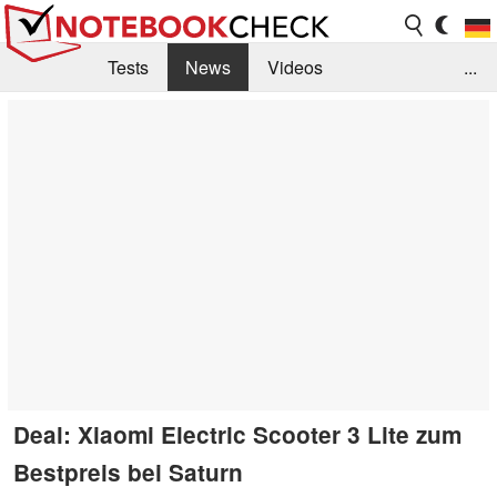
Tests
News
Videos
...
Benchmarks & Tech
Externe Tests
Kaufberatung
Deals
Suche
Jobs
Forum
Deal: Xiaomi Electric Scooter 3 Lite zum
Bestpreis bei Saturn