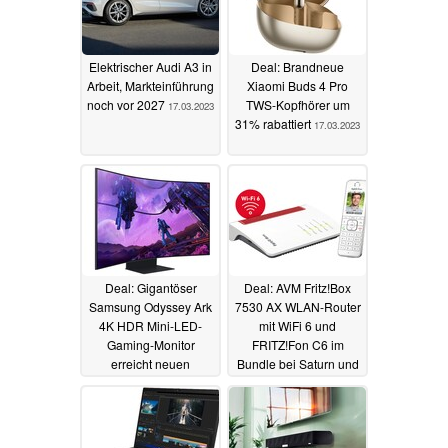
Elektrischer Audi A3 in
Deal: Brandneue
Arbeit, Markteinführung
Xiaomi Buds 4 Pro
noch vor 2027
TWS-Kopfhörer um
17.03.2023
31% rabattiert
17.03.2023
Deal: Gigantöser
Deal: AVM Fritz!Box
Samsung Odyssey Ark
7530 AX WLAN-Router
4K HDR Mini-LED-
mit WiFi 6 und
Gaming-Monitor
FRITZ!Fon C6 im
erreicht neuen
Bundle bei Saturn und
Bestpreis
Media Markt
16.03.2023
16.03.2023