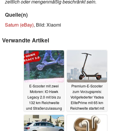
zeitlich oder mengenmäßig beschränkt sein.
Quelle(n)
Saturn (eBay)
, Bild: Xiaomi
Verwandte Artikel
E-Scooter mit zwei
Premium-E-Scooter
Motoren: IO Hawk
zum Vorzugspreis:
Legacy 2.0 mit bis zu
Vollgefederter Yadea
132 km Reichweite
ElitePrime mit 65 km
und Straßenzulassung
Reichweite startet mit
startet mit Rabatt
sattem Rabatt
18.04.2023
02.05.2023