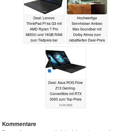
Deal: Lenovo
Hochwertige
ThinkPad P14s G3 mit
Sennheiser Ambeo
AMD Ryzen 7 Pro
Max Soundbar mit
6850U und 16GB RAM
Dolby Atmos zum
zum Tiefpreis bei
rabattierten Deal-Preis
Amazon
erhältlich
15.03.2023
13.03.2023
Deal: Asus ROG Flow
Z13 Gaming-
Convertible mit RTX
3050 zum Top-Preis
13.03.2023
Kommentare