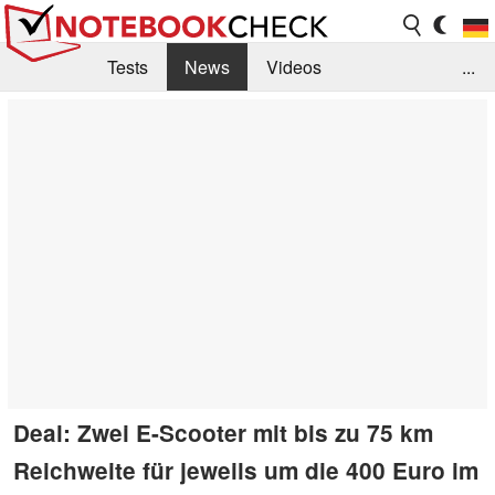
Tests
News
Videos
...
Benchmarks & Tech
Externe Tests
Kaufberatung
Deals
Suche
Jobs
Forum
Deal: Zwei E-Scooter mit bis zu 75 km
Reichweite für jeweils um die 400 Euro im