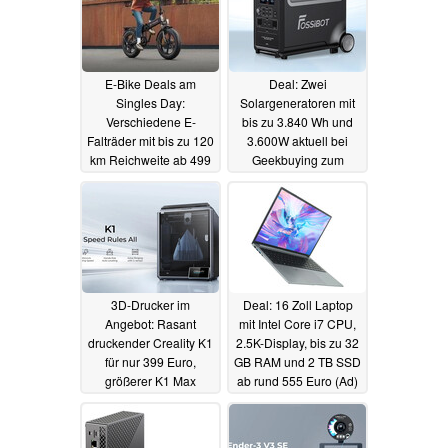
E-Bike Deals am
Deal: Zwei
Singles Day:
Solargeneratoren mit
Verschiedene E-
bis zu 3.840 Wh und
Falträder mit bis zu 120
3.600W aktuell bei
km Reichweite ab 499
Geekbuying zum
Euro im Angebot (Ad)
Schnäppchenpreis
(Ad)
11.11.2023
10.11.2023
3D-Drucker im
Deal: 16 Zoll Laptop
Angebot: Rasant
mit Intel Core i7 CPU,
druckender Creality K1
2.5K-Display, bis zu 32
für nur 399 Euro,
GB RAM und 2 TB SSD
größerer K1 Max
ab rund 555 Euro (Ad)
ebenfalls reduziert (Ad)
07.11.2023
09.11.2023