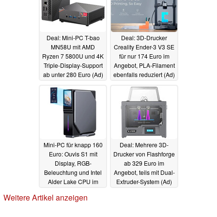
Deal: Mini-PC T-bao
Deal: 3D-Drucker
MN58U mit AMD
Creality Ender-3 V3 SE
Ryzen 7 5800U und 4K
für nur 174 Euro im
Triple-Display-Support
Angebot, PLA-Filament
ab unter 280 Euro (Ad)
ebenfalls reduziert (Ad)
06.11.2023
04.11.2023
Mini-PC für knapp 160
Deal: Mehrere 3D-
Euro: Ouvis S1 mit
Drucker von Flashforge
Display, RGB-
ab 329 Euro im
Beleuchtung und Intel
Angebot, teils mit Dual-
Alder Lake CPU im
Extruder-System (Ad)
Angebot (Ad)
03.11.2023
02.11.2023
Weitere Artikel anzeigen