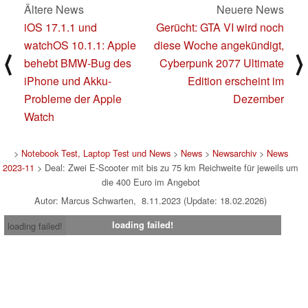
Ältere News
Neuere News
iOS 17.1.1 und
Gerücht: GTA VI wird noch
watchOS 10.1.1: Apple
diese Woche angekündigt,
⟨
⟩
behebt BMW-Bug des
Cyberpunk 2077 Ultimate
iPhone und Akku-
Edition erscheint im
Probleme der Apple
Dezember
Watch
>
Notebook Test, Laptop Test und News
>
News
>
Newsarchiv
>
News
2023-11
> Deal: Zwei E-Scooter mit bis zu 75 km Reichweite für jeweils um
die 400 Euro im Angebot
Autor: Marcus Schwarten, 8.11.2023 (Update: 18.02.2026)
loading failed!
loading failed!