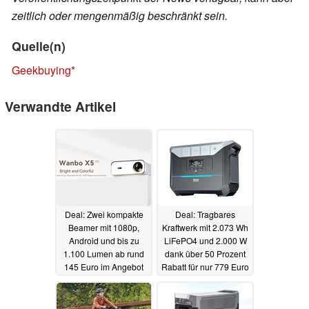
zeitlich oder mengenmäßig beschränkt sein.
Quelle(n)
Geekbuying
Verwandte Artikel
Deal: Zwei kompakte
Deal: Tragbares
Beamer mit 1080p,
Kraftwerk mit 2.073 Wh
Android und bis zu
LiFePO4 und 2.000 W
1.100 Lumen ab rund
dank über 50 Prozent
145 Euro im Angebot
Rabatt für nur 779 Euro
(Ad)
(Ad)
13.11.2023
12.11.2023