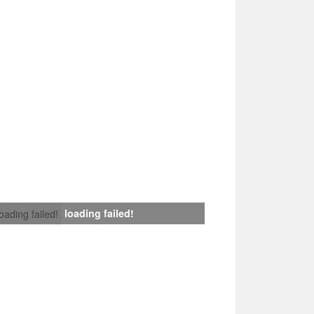
loading failed!
loading failed!