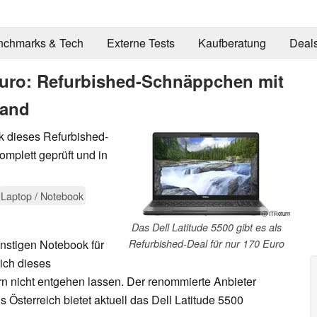
nchmarks & Tech
Externe Tests
Kaufberatung
Deal
 Euro: Refurbished-Schnäppchen mit
tand
k dieses Refurbished-
mplett geprüft und in
Laptop / Notebook
ⓘ ITReturn
Das Dell Latitude 5500 gibt es als
nstigen Notebook für
Refurbished-Deal für nur 170 Euro
sich dieses
 nicht entgehen lassen. Der renommierte Anbieter
Österreich bietet aktuell das Dell Latitude 5500