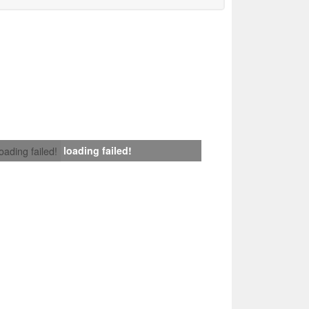
loading failed!
loading failed!