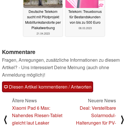
Deutsche Telekom
Telekom: Treuebonus
sucht mit Pilotprojekt
für Bestandskunden
Mobilfunkstandorte per
von bis zu 500 Euro
Plakatwerbung
08.03.2023
21.04.2023
Kommentare
Fragen, Anregungen, zusätzliche Informationen zu diesem
Artikel? - Uns interessiert Deine Meinung (auch ohne
Anmeldung möglich)!
Diesen Artikel kommentieren / Antworten
Ältere News
Neuere News
Xiaomi Pad 6 Max:
Deal: Verstellbare
Nahendes Riesen-Tablet
Solarmodul-
⟨
⟩
gleicht laut Leaker
Halterungen für PV-