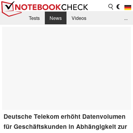
Tests
News
Videos
...
Benchmarks & Tech
Externe Tests
Kaufberatung
Deals
Suche
Jobs
Forum
Deutsche Telekom erhöht Datenvolumen
für Geschäftskunden in Abhängigkeit zur