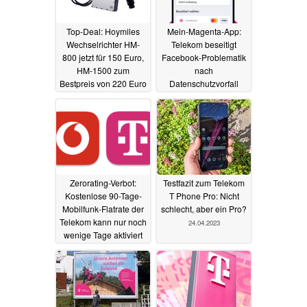
Top-Deal: Hoymiles
Mein-Magenta-App:
Wechselrichter HM-
Telekom beseitigt
800 jetzt für 150 Euro,
Facebook-Problematik
HM-1500 zum
nach
Bestpreis von 220 Euro
Datenschutzvorfall
03.08.2023
14.07.2023
Zerorating-Verbot:
Testfazit zum Telekom
Kostenlose 90-Tage-
T Phone Pro: Nicht
Mobilfunk-Flatrate der
schlecht, aber ein Pro?
Telekom kann nur noch
24.04.2023
wenige Tage aktiviert
werden.
28.05.2023