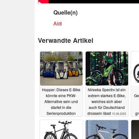
Quelle(n)
Aldi
Verwandte Artikel
Hopper: Dieses E-Bike
Nireeka Spectrx ist ein
könnte eine PKW-
extrem starkes E-Bike,
Ge
Alternative sein und
welches sich aber
startet in die
auch für Deutschland
Serienproduktion
drosseln lässt
gr
15.06.2025
15.06.2025
g