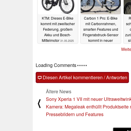
KTM: Dieses E-Bike
Carbon 1 Pro: E-Bike
R
kommt mit zweifacher
mit Carbonrahmen,
sc
Federung, großem
smarten Features und
Akku und Bosch-
Fingerabdruck-Sensor
zur
Mittelmotor
kommt in neuer
s
31.05.2025
Version
06.05.2025
Weite
Loading Comments
Diesen Artikel kommentieren / Antworten
Ältere News
Sony Xperia 1 VII mit neuer Ultraweitwink
⟨
Kamera: Megaleak enthüllt Produktseite 
Pressebildern und Features