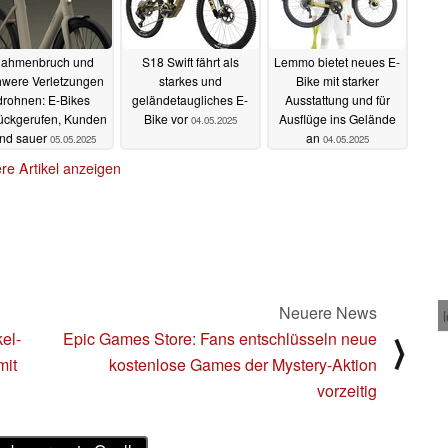
ahmenbruch und
S18 Swift fährt als
Lemmo bietet neues E-
hwere Verletzungen
starkes und
Bike mit starker
drohnen: E-Bikes
geländetaugliches E-
Ausstattung und für
ückgerufen, Kunden
Bike vor
Ausflüge ins Gelände
04.05.2025
ind sauer
an
05.05.2025
04.05.2025
re Artikel anzeigen
Neuere News
el-
Epic Games Store: Fans entschlüsseln neue
⟩
mit
kostenlose Games der Mystery-Aktion
vorzeitig