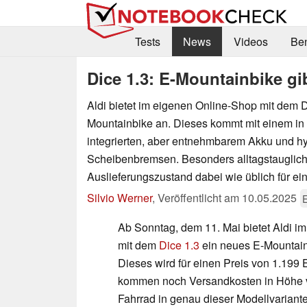
Tests
News
Videos
Be
Dice 1.3: E-Mountainbike gi
Aldi bietet im eigenen Online-Shop mit dem D
Mountainbike an. Dieses kommt mit einem i
integrierten, aber entnehmbarem Akku und h
Scheibenbremsen. Besonders alltagstauglich 
Auslieferungszustand dabei wie üblich für ei
Silvio Werner
,
Veröffentlicht am
10.05.2025
E
Ab Sonntag, dem 11. Mai bietet Aldi i
mit dem
Dice 1.3
ein neues E-Mountain
Dieses wird für einen Preis von 1.199
kommen noch Versandkosten in Höhe v
Fahrrad in genau dieser Modellvariante