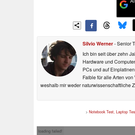
Al
Silvio Werner
- Senior 
Ich bin seit über zehn J
Hardware und ComputerBa
PCs und auf Einplatinen
Faible für alle Arten vo
weshalb mir weder naturwissenschaftliche 
>
Notebook Test, Laptop Te
loading failed!