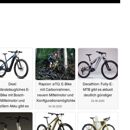
Deal:
Rapcon :eTQ: E-Bike
Decathlon: Fully-E-
ländetaugliches E-
mit Carbonrahmen,
MTB gibt es aktuell
Bike mit Bosch-
neuem Mittelmotor und
deutlich günstiger
Mittelmotor und
Konfigurationsmöglichkeiten
03.06.2025
oßem Akku gibt es
04.06.2025
aktuell deutlich
ünstiger
09.06.2025