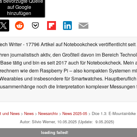
s bevorzugte Quelle
auf Google
hinzufügen
Tech Writer
- 17796 Artikel auf Notebookcheck veröffentlicht
seit
ahren journalistisch aktiv, den Großteil davon im Bereich Techn
se tätig und bin es seit 2017 auch für Notebookcheck. Mein ak
rechnern wie dem Raspberry Pi – also kompakten Systemen mit
n Wearables und insbesondere für Smartwatches. Hauptberuflich
Zusammenhänge noch die Interpretation komplexer Messungen f
st und News
>
News
>
Newsarchiv
>
News 2025-05
> Dice 1.3: E-Mountainbike 
Autor: Silvio Werner, 10.05.2025 (Update: 9.05.2025)
loading failed!