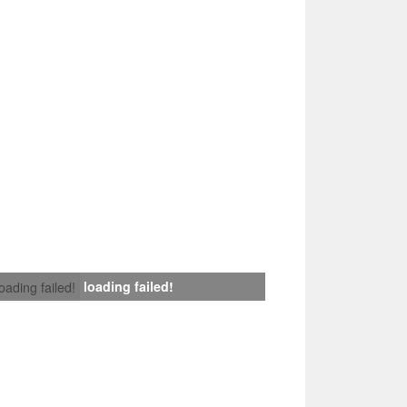
loading failed!
loading failed!