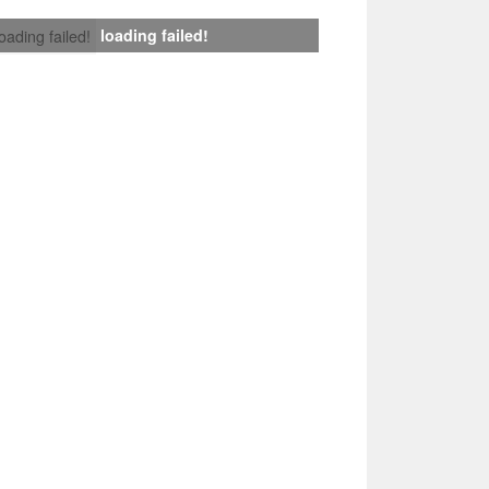
loading failed!
loading failed!