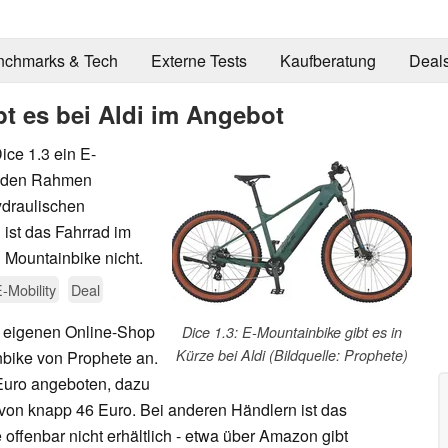
nchmarks & Tech
Externe Tests
Kaufberatung
Deal
bt es bei Aldi im Angebot
ice 1.3 ein E-
n den Rahmen
ydraulischen
ist das Fahrrad im
n Mountainbike nicht.
-Mobility
Deal
m eigenen Online-Shop
Dice 1.3: E-Mountainbike gibt es in
Kürze bei Aldi (Bildquelle: Prophete)
bike von Prophete an.
 Euro angeboten, dazu
on knapp 46 Euro. Bei anderen Händlern ist das
 offenbar nicht erhältlich - etwa über Amazon gibt