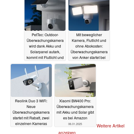
PetTec: Outdoor-
Mit beweglicher
Überwachungskamera
Kamera, Flutlicht und
wird dank Akku und
ohne Abokosten:
Solarpanel autark,
Überwachungskamera
kommt mit Flutlicht und
von Anker startet bei
Sirene
Amazon mit Rabatt
19.02.2025
21.01.2025
Reolink Duo 3 WiFi:
Xiaomi BW400 Pro:
Neue
Überwachungskamera
Überwachungskamera
mit Akku und Solar gibt
startet mit Rabatt, zwei
es bei Amazon
einzelnen Kameras
06.01.2025
Weitere Artikel
und smarten
anzeigen