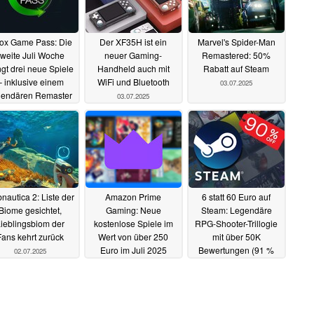
ox Game Pass: Die
Der XF35H ist ein
Marvel's Spider-Man
weite Juli Woche
neuer Gaming-
Remastered: 50%
ngt drei neue Spiele
Handheld auch mit
Rabatt auf Steam
– inklusive einem
WiFi und Bluetooth
03.07.2025
gendären Remaster
03.07.2025
irekt zum Release
04.07.2025
nautica 2: Liste der
Amazon Prime
6 statt 60 Euro auf
Biome gesichtet,
Gaming: Neue
Steam: Legendäre
ieblingsbiom der
kostenlose Spiele im
RPG-Shooter-Trillogie
Fans kehrt zurück
Wert von über 250
mit über 50K
Euro im Juli 2025
Bewertungen (91 %
02.07.2025
positiv) samt aller
02.07.2025
DLCs stark reduziert
02.07.2025