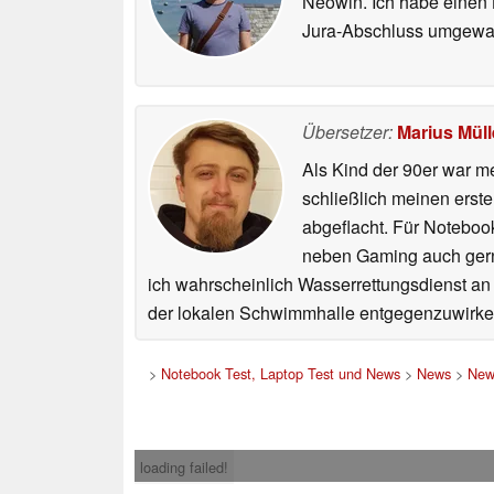
Neowin. Ich habe einen B
Jura-Abschluss umgewand
Übersetzer:
Marius Müll
Als Kind der 90er war m
schließlich meinen erst
abgeflacht. Für Noteboo
neben Gaming auch gerne
ich wahrscheinlich Wasserrettungsdienst an
der lokalen Schwimmhalle entgegenzuwirke
>
Notebook Test, Laptop Test und News
>
News
>
New
loading failed!