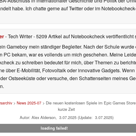
A-Abschluss in internationaler Geschichte und Politik der Univ
elt habe. Ich chatte gerne auf Twitter oder im Notebookcheck
er
- Tech Writer
- 5209 Artikel auf Notebookcheck veröffentlicht
s
ein Gameboy mein ständiger Begleiter. Nach der Schule wurde d
en PC bekam, war es vollends um mich geschehen. Meine Leiden
kcheck zu schreiben bedeutet für mich, über Themen zu berichte
 über E-Mobilität, Fotovoltaik oder innovative Gadgets. Wenn 
 der Ostseeküste oder versuche, den Schattenseiten meines Ge
n.
sarchiv
>
News 2025-07
> Die neuen kostenlosen Spiele im Epic Games Store 
kurze Zeit
Autor: Alex Alderson, 3.07.2025 (Update: 3.07.2025)
loading failed!