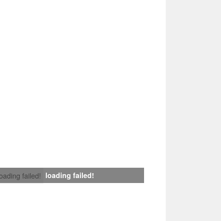
loading failed!
loading failed!