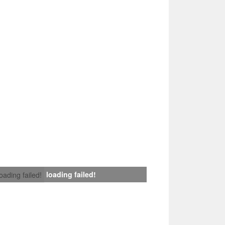
loading failed!
loading failed!