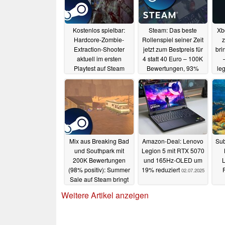
Kostenlos spielbar:
Steam: Das beste
Xb
Hardcore-Zombie-
Rollenspiel seiner Zeit
z
Extraction-Shooter
jetzt zum Bestpreis für
bri
aktuell im ersten
4 statt 40 Euro – 100K
Playtest auf Steam
Bewertungen, 93%
le
positiv
d
05.07.2025
04.07.2025
Mix aus Breaking Bad
Amazon-Deal: Lenovo
Sub
und Southpark mit
Legion 5 mit RTX 5070
200K Bewertungen
und 165Hz-OLED um
L
(98% positiv): Summer
19% reduziert
02.07.2025
Sale auf Steam bringt
ersten Rabatt für
Weitere Artikel anzeigen
extrem beliebte
Simulation
03.07.2025