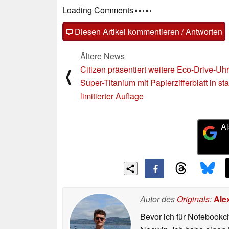
Loading Comments
Diesen Artikel kommentieren / Antworten
Ältere News
Citizen präsentiert weitere Eco-Drive-Uh
⟨
Super-Titanium mit Papierzifferblatt in sta
limitierter Auflage
Al
Autor des
Originals
:
Ale
Bevor ich für Notebookc