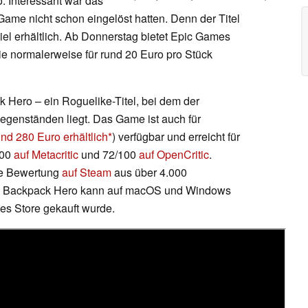
. Interessant war das
-Game nicht schon eingelöst hatten. Denn der Titel
piel erhältlich. Ab Donnerstag bietet Epic Games
ie normalerweise für rund 20 Euro pro Stück
k Hero – ein Roguelike-Titel, bei dem der
egenständen liegt. Das Game ist auch für
und 280 Euro erhältlich
) verfügbar und erreicht für
100
auf Metacritic
und 72/100
auf OpenCritic
.
ive Bewertung
auf Steam
aus über 4.000
n: Backpack Hero kann auf macOS und Windows
es Store gekauft wurde.