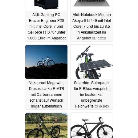
Aldi: Gaming-PC
Aldi: Notebook Medion
Erazer Engineer P20
Akoya S15449 mit Intel
mit Intel Core i7 und
Core i7 und bis zu 8,5
GeForce RTX für unter
h Akkulaufzeit im
1.000 Euro im Angebot
Angebot
22.10.2023
11.11.2023
Nukeproof Megawatt:
Solarride: Solarpanel
Dieses starke E-MTB
für E-Bikes verspricht
mit Carbonrahmen
im besten Fall
schaltet auf Wunsch
unbegrenzte
sogar automatisch
Reichweite
03.10.2023
04.10.2023