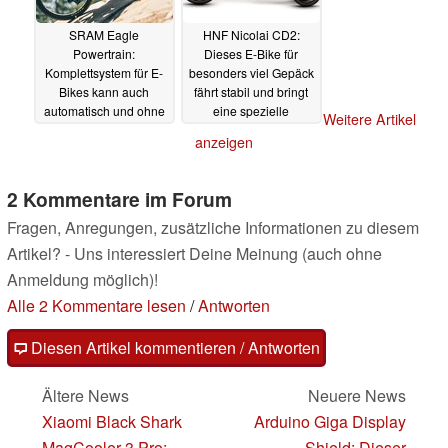
SRAM Eagle
HNF Nicolai CD2:
Powertrain:
Dieses E-Bike für
Komplettsystem für E-
besonders viel Gepäck
Bikes kann auch
fährt stabil und bringt
automatisch und ohne
eine spezielle
Weitere Artikel
Treten schalten, bringt
Neigetechnologie mit
anzeigen
90 Nm mit
28.09.2023
26.09.2023
2 Kommentare im Forum
Fragen, Anregungen, zusätzliche Informationen zu diesem
Artikel? - Uns interessiert Deine Meinung (auch ohne
Anmeldung möglich)!
Alle 2 Kommentare lesen
/
Antworten
Diesen Artikel kommentieren / Antworten
Ältere News
Neuere News
Xiaomi Black Shark
Arduino Giga Display
MagCooler 3 Pro:
Shield: Dieser