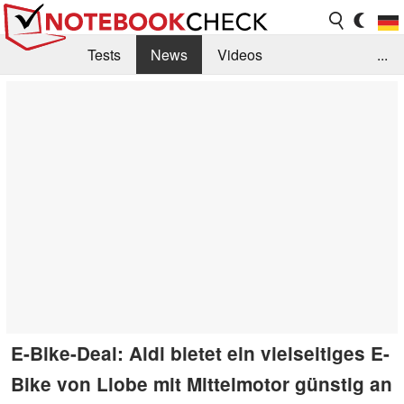
Tests
News
Videos
...
Benchmarks & Tech
Externe Tests
Kaufberatung
Deals
Suche
Jobs
Forum
E-Bike-Deal: Aldi bietet ein vielseitiges E-
Bike von Llobe mit Mittelmotor günstig an