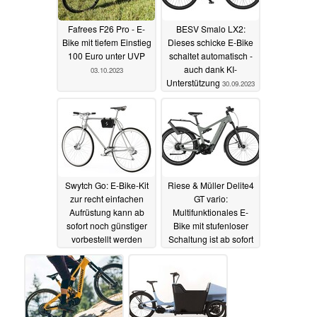
Fafrees F26 Pro - E-
BESV Smalo LX2:
Bike mit tiefem Einstieg
Dieses schicke E-Bike
100 Euro unter UVP
schaltet automatisch -
auch dank KI-
03.10.2023
Unterstützung
30.09.2023
Swytch Go: E-Bike-Kit
Riese & Müller Delite4
zur recht einfachen
GT vario:
Aufrüstung kann ab
Multifunktionales E-
sofort noch günstiger
Bike mit stufenloser
vorbestellt werden
Schaltung ist ab sofort
erhältlich
29.09.2023
29.09.2023