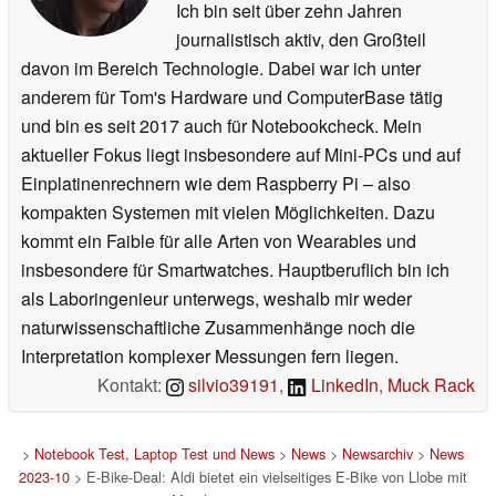
Ich bin seit über zehn Jahren
journalistisch aktiv, den Großteil
davon im Bereich Technologie. Dabei war ich unter
anderem für Tom's Hardware und ComputerBase tätig
und bin es seit 2017 auch für Notebookcheck. Mein
aktueller Fokus liegt insbesondere auf Mini-PCs und auf
Einplatinenrechnern wie dem Raspberry Pi – also
kompakten Systemen mit vielen Möglichkeiten. Dazu
kommt ein Faible für alle Arten von Wearables und
insbesondere für Smartwatches. Hauptberuflich bin ich
als Laboringenieur unterwegs, weshalb mir weder
naturwissenschaftliche Zusammenhänge noch die
Interpretation komplexer Messungen fern liegen.
Kontakt:
silvio39191
,
LinkedIn
,
Muck Rack
>
Notebook Test, Laptop Test und News
>
News
>
Newsarchiv
>
News
2023-10
> E-Bike-Deal: Aldi bietet ein vielseitiges E-Bike von Llobe mit