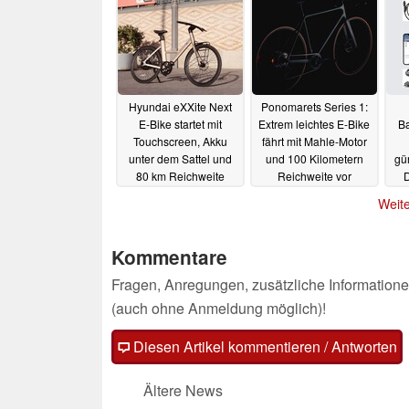
unter 1.000 Euro
17.12.2024
Hyundai eXXite Next
Ponomarets Series 1:
E-Bike startet mit
Extrem leichtes E-Bike
Ba
Touchscreen, Akku
fährt mit Mahle-Motor
unter dem Sattel und
und 100 Kilometern
gü
80 km Reichweite
Reichweite vor
D
22.05.2023
21.05.2023
Weite
Kommentare
Fragen, Anregungen, zusätzliche Informatione
(auch ohne Anmeldung möglich)!
Diesen Artikel kommentieren / Antworten
Ältere News