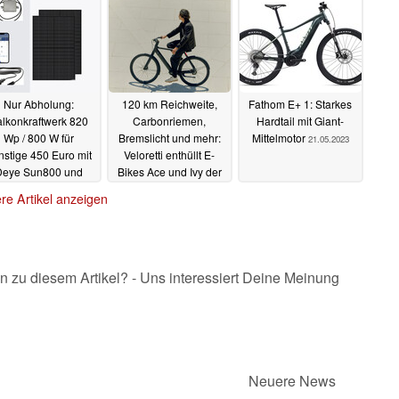
30.05.2023
Nur Abholung:
120 km Reichweite,
Fathom E+ 1: Starkes
lkonkraftwerk 820
Carbonriemen,
Hardtail mit Giant-
Wp / 800 W für
Bremslicht und mehr:
Mittelmotor
21.05.2023
nstige 450 Euro mit
Veloretti enthüllt E-
Deye Sun800 und
Bikes Ace und Ivy der
ah-Solarmodulen
zweiten Generation
re Artikel anzeigen
21.05.2023
21.05.2023
n zu diesem Artikel? - Uns interessiert Deine Meinung
Neuere News