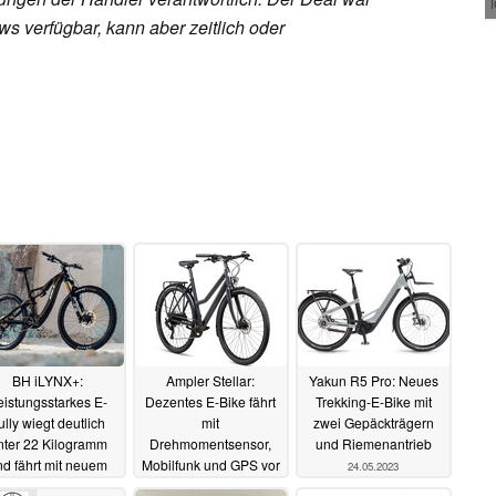
s verfügbar, kann aber zeitlich oder
BH iLYNX+:
Ampler Stellar:
Yakun R5 Pro: Neues
eistungsstarkes E-
Dezentes E-Bike fährt
Trekking-E-Bike mit
ully wiegt deutlich
mit
zwei Gepäckträgern
nter 22 Kilogramm
Drehmomentsensor,
und Riemenantrieb
nd fährt mit neuem
Mobilfunk und GPS vor
24.05.2023
himano-Motor vor
25.05.2023