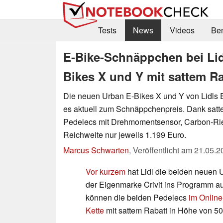
Tests
News
Videos
Be
E-Bike-Schnäppchen bei Lidl
Bikes X und Y mit sattem Ra
Die neuen Urban E-Bikes X und Y von Lidls E
es aktuell zum Schnäppchenpreis. Dank satt
Pedelecs mit Drehmomentsensor, Carbon-Ri
Reichweite nur jeweils 1.199 Euro.
Marcus Schwarten
,
Veröffentlicht am
21.05.2
Vor kurzem
hat Lidl die beiden neuen 
der Eigenmarke Crivit ins Programm 
können die beiden Pedelecs
im Online
Kette
mit sattem Rabatt in Höhe von 50