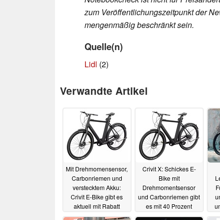
zum Veröffentlichungszeitpunkt der New
mengenmäßig beschränkt sein.
Quelle(n)
Lidl
(2)
Verwandte Artikel
Mit Drehmomensensor,
Crivit X: Schickes E-
Carbonriemen und
Bike mit
L
verstecktem Akku:
Drehmomentsensor
F
Crivit E-Bike gibt es
und Carbonriemen gibt
u
aktuell mit Rabatt
es mit 40 Prozent
u
Rabatt für deutlich
S
17.05.2025