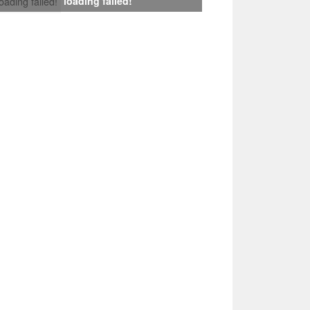
loading failed!
loading failed!