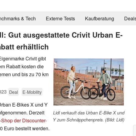
nchmarks & Tech
Externe Tests
Kaufberatung
Deal
: Gut ausgestattete Crivit Urban E-
batt erhältlich
igenmarke Crivit gibt
em Rabatt kosten die
emen und bis zu 70 km
023
Deal
E-Mobility
Urban E-Bikes X und Y
aufgenommen. Derzeit
Lidl verkauft das Urban E-Bike X und
Y zum Schnäppchenpreis. (Bild: Lidl)
-Shop der Discounter-
0 Euro bestellt werden.