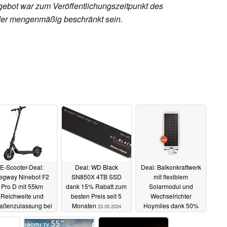
ebot war zum Veröffentlichungszeitpunkt des
 oder mengenmäßig beschränkt sein.
E-Scooter-Deal:
Deal: WD Black
Deal: Balkonkraftwerk
egway Ninebot F2
SN850X 4TB SSD
mit flexiblem
Pro D mit 55km
dank 15% Rabatt zum
Solarmodul und
Reichweite und
besten Preis seit 5
Wechselrichter
raßenzulassung bei
Monaten
Hoymiles dank 50%
23.05.2024
Saturn und Media
Rabatt nur 99 Euro,
Markt im Angebot
lokal
23.05.2024