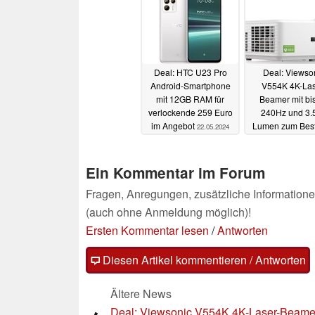
Deal: HTC U23 Pro
Deal: Viewso
Android-Smartphone
V554K 4K-Las
mit 12GB RAM für
Beamer mit bi
verlockende 259 Euro
240Hz und 3.
im Angebot
Lumen zum Best
22.05.2024
bestellbar
22.05
Ein Kommentar im Forum
Fragen, Anregungen, zusätzliche Informatione
(auch ohne Anmeldung möglich)!
Ersten Kommentar lesen
/
Antworten
Diesen Artikel kommentieren / Antworten
Ältere News
Deal: Viewsonic V554K 4K-Laser-Beamer