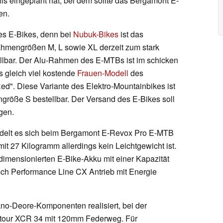
ls eingeplant hat, bei dem sollte das Bergamont E-
en.
des E-Bikes, denn bei
Nubuk-Bikes
ist das
hmengrößen M, L sowie XL derzeit zum stark
ellbar. Der Alu-Rahmen des E-MTBs ist im schicken
 gleich viel kostende
Frauen-Modell
des
d". Diese Variante des Elektro-Mountainbikes ist
ngröße S bestellbar. Der Versand des E-Bikes soll
gen.
ndelt es sich beim Bergamont E-Revox Pro E-MTB
mit 27 Kilogramm allerdings kein Leichtgewicht ist.
 dimensionierten E-Bike-Akku mit einer Kapazität
ch Performance Line CX Antrieb mit Energie
no-Deore-Komponenten realisiert, bei der
ntour XCR 34 mit 120mm Federweg. Für