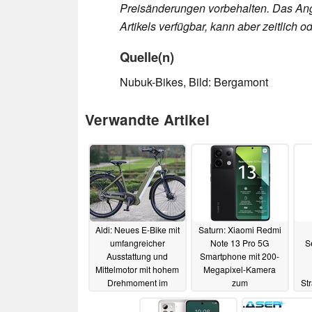
Preisänderungen vorbehalten. Das Ang
Artikels verfügbar, kann aber zeitlich
Quelle(n)
Nubuk-Bikes, Bild: Bergamont
Verwandte Artikel
Aldi: Neues E-Bike mit
Saturn: Xiaomi Redmi
umfangreicher
Note 13 Pro 5G
S
Ausstattung und
Smartphone mit 200-
Mittelmotor mit hohem
Megapixel-Kamera
Drehmoment im
zum
St
Angebot
Schnäppchenpreis
02.06.2024
23.05.2024