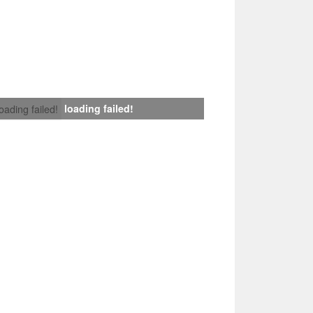
loading failed!
loading failed!