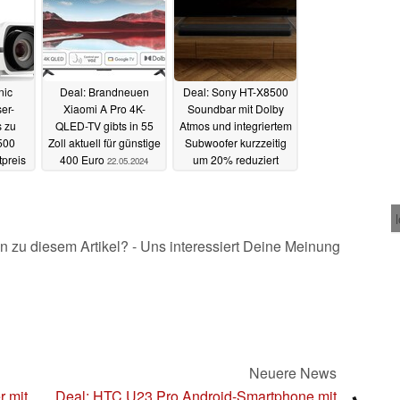
23.05.2024
nic
Deal: Brandneuen
Deal: Sony HT-X8500
er-
Xiaomi A Pro 4K-
Soundbar mit Dolby
s zu
QLED-TV gibts in 55
Atmos und integriertem
500
Zoll aktuell für günstige
Subwoofer kurzzeitig
preis
400 Euro
um 20% reduziert
22.05.2024
.2024
20.05.2024
n zu diesem Artikel? - Uns interessiert Deine Meinung
Neuere News
 mit
Deal: HTC U23 Pro Android-Smartphone mit