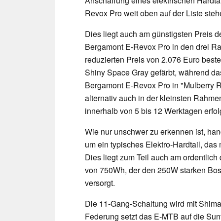
Anschaffung eines elektrischen Hardtai
Revox Pro weit oben auf der Liste steh
Dies liegt auch am günstigsten Preis 
Bergamont E-Revox Pro in den drei Ra
reduzierten Preis von 2.076 Euro best
Shiny Space Gray gefärbt, während das
Bergamont E-Revox Pro in "Mulberry Re
alternativ auch in der kleinsten Rahme
innerhalb von 5 bis 12 Werktagen erfol
Wie nur unschwer zu erkennen ist, ha
um ein typisches Elektro-Hardtail, das 
Dies liegt zum Teil auch am ordentlich
von 750Wh, der den 250W starken Bos
versorgt.
Die 11-Gang-Schaltung wird mit Shima
Federung setzt das E-MTB auf die Su