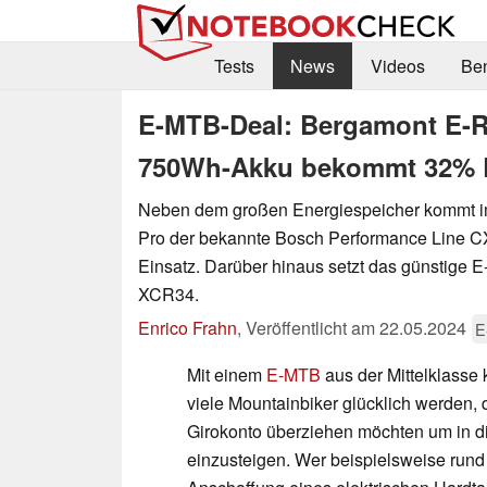
Tests
News
Videos
Be
E-MTB-Deal: Bergamont E-R
750Wh-Akku bekommt 32% 
Neben dem großen Energiespeicher kommt 
Pro der bekannte Bosch Performance Line C
Einsatz. Darüber hinaus setzt das günstige 
XCR34.
Enrico Frahn
,
Veröffentlicht am
22.05.2024
E
Mit einem
E-MTB
aus der Mittelklasse
viele Mountainbiker glücklich werden, di
Girokonto überziehen möchten um in di
einzusteigen. Wer beispielsweise rund 