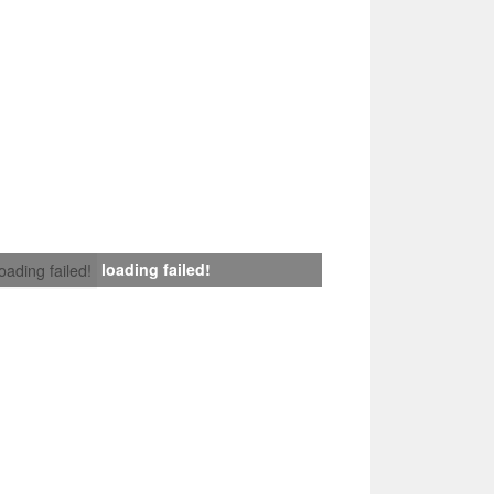
loading failed!
loading failed!