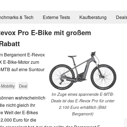
nchmarks & Tech
Externe Tests
Kaufberatung
Deal
evox Pro E-Bike mit großem
Rabatt
im Bergamont E-Revox
X E-Bike-Motor zum
E-MTB auf eine Suntour
-Mobility
Deal
Im Zuge eines spannende E-MTB-
 können wahrscheinlich
Deals ist das E-Revox Pro für unter
e nicht gleich ihr
2.100 Euro erhältlich (Bild:
e Welt der E-Bikes
Bergamont)
2.000 Euro für die