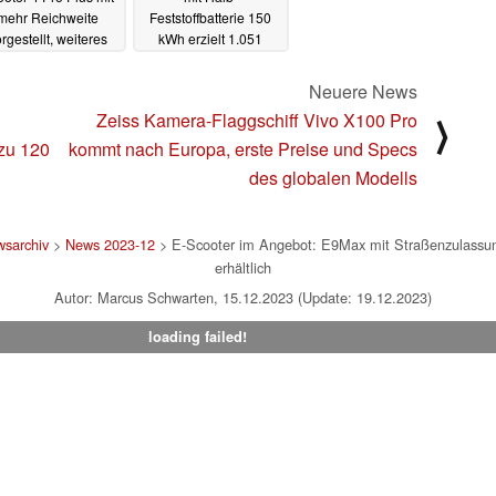
mehr Reichweite
Feststoffbatterie 150
rgestellt, weiteres
kWh erzielt 1.051
dell naht
Kilometer
31.01.2024
17.12.2023
Neuere News
Zeiss Kamera-Flaggschiff Vivo X100 Pro
⟩
 zu 120
kommt nach Europa, erste Preise und Specs
des globalen Modells
sarchiv
>
News 2023-12
> E-Scooter im Angebot: E9Max mit Straßenzulassung
erhältlich
Autor: Marcus Schwarten, 15.12.2023 (Update: 19.12.2023)
loading failed!