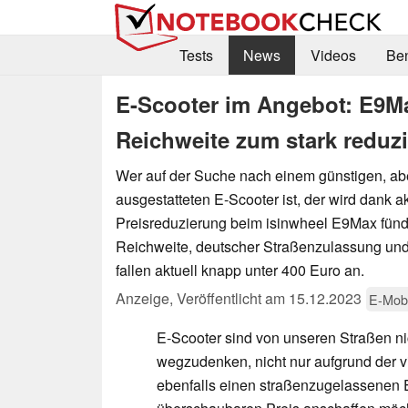
Tests
News
Videos
Be
E-Scooter im Angebot: E9M
Reichweite zum stark reduzie
Wer auf der Suche nach einem günstigen, ab
ausgestatteten E-Scooter ist, der wird dank ak
Preisreduzierung beim isinwheel E9Max fünd
Reichweite, deutscher Straßenzulassung un
fallen aktuell knapp unter 400 Euro an.
Anzeige
,
Veröffentlicht am
15.12.2023
E-Mobi
E-Scooter sind von unseren Straßen n
wegzudenken, nicht nur aufgrund der vi
ebenfalls einen straßenzugelassenen