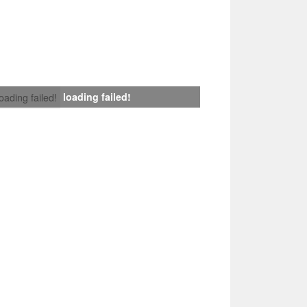
loading failed!
loading failed!