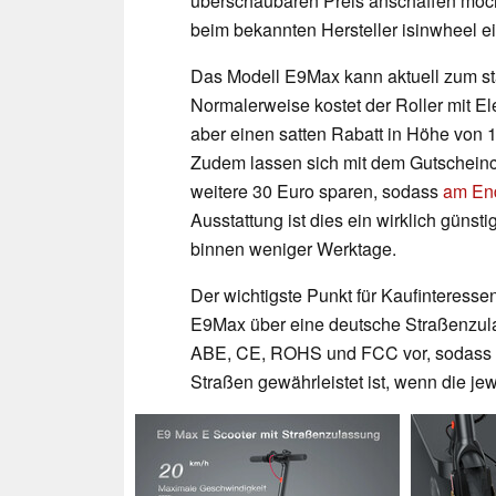
überschaubaren Preis anschaffen möchte
beim bekannten Hersteller isinwheel 
Das Modell E9Max kann aktuell zum sta
Normalerweise kostet der Roller mit El
aber einen satten Rabatt in Höhe von 
Zudem lassen sich mit dem Gutschein
weitere 30 Euro sparen, sodass
am End
Ausstattung ist dies ein wirklich günsti
binnen weniger Werktage.
Der wichtigste Punkt für Kaufinteresse
E9Max über eine deutsche Straßenzulass
ABE, CE, ROHS und FCC vor, sodass ein
Straßen gewährleistet ist, wenn die j