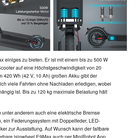
 einiges zu bieten. Er ist mit einem bis zu 500 W
-Scooter auf eine Höchstgeschwindigkeit von 20
em 420 Wh (42 V, 10 Ah) großen Akku gibt der
sich viele Fahrten ohne Nachladen erledigen, wobei
ängig ist. Bis zu 120 kg maximale Belastung hält
n unter anderem auch eine elektrische Bremse
, ein Federungssystem mit Doppelfeder, LED-
er zur Ausstattung. Auf Wunsch kann der faltbare
lagerbare isinwheel E9Max auch per MiniRobot App