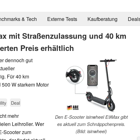
nchmarks & Tech
Externe Tests
Kaufberatung
Deal
ax mit Straßenzulassung und 40 km
rten Preis erhältlich
er dennoch gut
tueller
ig. Für 40 km
d 500 W starkem Motor
lity
Deal
icht mehr
Den E-Scooter isinwheel E9Max gibt
elen Leihroller. Wer
es aktuell zum Schnäppchenpreis.
(Bild: isinwheel)
 E-Scooter zum