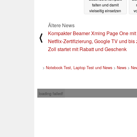
falten und damit
vielseitig einsetzen
vo
Mo
06.02.2024
Ältere News
Kompakter Beamer Xming Page One mit
⟨
Netflix-Zertifizierung, Google TV und bis
Zoll startet mit Rabatt und Geschenk
>
Notebook Test, Laptop Test und News
>
News
>
New
loading failed!