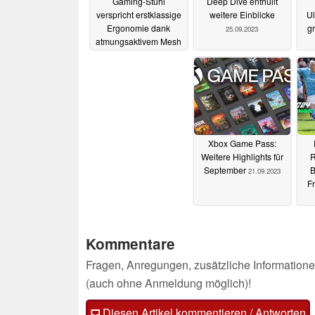
Gaming-Stuhl
Deep Dive enthüllt
verspricht erstklassige
weitere Einblicke
Ul
Ergonomie dank
g
25.09.2023
atmungsaktivem Mesh
und 4D-Armlehnen
25.09.2023
Xbox Game Pass:
Weitere Highlights für
R
September
B
21.09.2023
F
Kommentare
Fragen, Anregungen, zusätzliche Informatione
(auch ohne Anmeldung möglich)!
Diesen Artikel kommentieren / Antworten