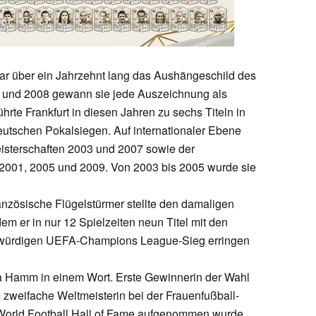
ar über ein Jahrzehnt lang das Aushängeschild des
 und 2008 gewann sie jede Auszeichnung als
hrte Frankfurt in diesen Jahren zu sechs Titeln in
utschen Pokalsiegen. Auf internationaler Ebene
eisterschaften 2003 und 2007 sowie der
2001, 2005 und 2009. Von 2003 bis 2005 wurde sie
anzösische Flügelstürmer stellte den damaligen
em er in nur 12 Spielzeiten neun Titel mit den
würdigen UEFA-Champions League-Sieg erringen
ia Hamm in einem Wort. Erste Gewinnerin der Wahl
e zweifache Weltmeisterin bei der Frauenfußball-
 World Football Hall of Fame aufgenommen wurde.