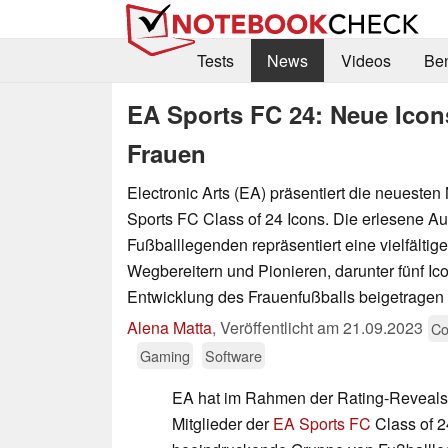
Tests
News
Videos
Be
EA Sports FC 24: Neue Icons
Frauen
Electronic Arts (EA) präsentiert die neuesten
Sports FC Class of 24 Icons. Die erlesene A
Fußballlegenden repräsentiert eine vielfälti
Wegbereitern und Pionieren, darunter fünf Ic
Entwicklung des Frauenfußballs beigetragen
Alena Matta
,
Veröffentlicht am
21.09.2023
Co
Gaming
Software
EA hat im Rahmen der Rating-Reveals
Mitglieder der
EA Sports FC
Class of 24