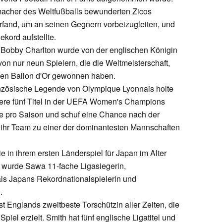
acher des Weltfußballs bewunderten Zicos
rfand, um an seinen Gegnern vorbeizugleiten, und
kord aufstellte.
Bobby Charlton wurde von der englischen Königin
von nur neun Spielern, die die Weltmeisterschaft,
n Ballon d'Or gewonnen haben.
nzösische Legende von Olympique Lyonnais holte
rriere fünf Titel in der UEFA Women's Champions
re pro Saison und schuf eine Chance nach der
m ihr Team zu einer der dominantesten Mannschaften
 in ihrem ersten Länderspiel für Japan im Alter
e, wurde Sawa 11-fache Ligasiegerin,
 als Japans Rekordnationalspielerin und
.
st Englands zweitbeste Torschützin aller Zeiten, die
Spiel erzielt. Smith hat fünf englische Ligatitel und