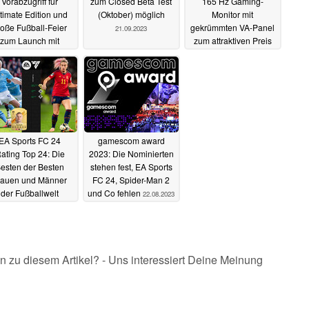
Vorabzugriff für
zum Closed Beta Test
165 Hz Gaming-
timate Edition und
(Oktober) möglich
Monitor mit
roße Fußball-Feier
gekrümmten VA-Panel
21.09.2023
zum Launch mit
zum attraktiven Preis
globalen Events
21.09.2023
25.09.2023
EA Sports FC 24
gamescom award
ating Top 24: Die
2023: Die Nominierten
esten der Besten
stehen fest, EA Sports
rauen und Männer
FC 24, Spider-Man 2
der Fußballwelt
und Co fehlen
22.08.2023
13.09.2023
n zu diesem Artikel? - Uns interessiert Deine Meinung