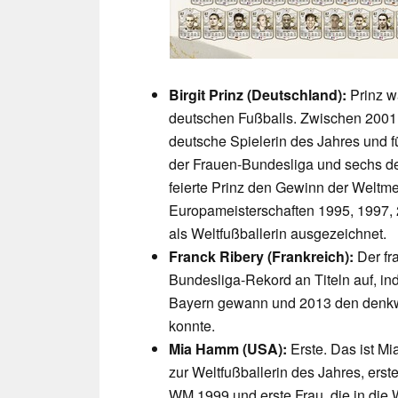
Birgit Prinz (Deutschland):
Prinz w
deutschen Fußballs. Zwischen 2001
deutsche Spielerin des Jahres und fü
der Frauen-Bundesliga und sechs de
feierte Prinz den Gewinn der Weltm
Europameisterschaften 1995, 1997, 
als Weltfußballerin ausgezeichnet.
Franck Ribery (Frankreich):
Der fr
Bundesliga-Rekord an Titeln auf, ind
Bayern gewann und 2013 den denk
konnte.
Mia Hamm (USA):
Erste. Das ist M
zur Weltfußballerin des Jahres, erst
WM 1999 und erste Frau, die in die