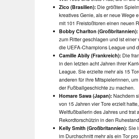
Zico (Brasilien):
Die größten Spielm
kreatives Genie, als er neue Wege e
mit 101 Freistoßtoren einen neuen Re
Bobby Charlton (Großbritannien):
zum Ritter geschlagen und ist einer 
die UEFA-Champions League und de
Camille Abily (Frankreich):
Die fra
in den letzten acht Jahren ihrer Ka
League. Sie erzielte mehr als 15 To
anderen für ihre Mitspielerinnen, u
der Fußballgeschichte zu machen.
Homare Sawa (Japan):
Nachdem sie
von 15 Jahren vier Tore erzielt hatt
Weltfußballerin des Jahres und trat
Rekordtorschützin in den Ruhestand
Kelly Smith (Großbritannien):
Sie i
im Durchschnitt mehr als ein Tor pro 