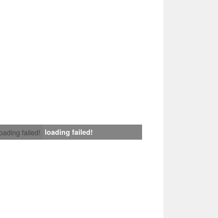
loading failed!
loading failed!