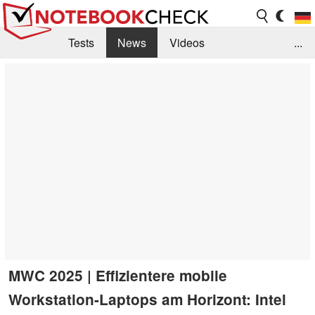
Tests
News
Videos
...
Benchmarks & Tech
Externe Tests
Kaufberatung
Deals
Suche
Jobs
Forum
MWC 2025 | Effizientere mobile
Workstation-Laptops am Horizont: Intel